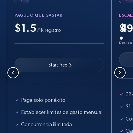
PAGUE O QUE GASTAR
ESCAL
$1.5
$
/1K registro
Desliza 
Start free
384
Paga solo por éxito
$1.
Establecer límites de gasto mensual
Con
Concurrencia ilimitada
Ca