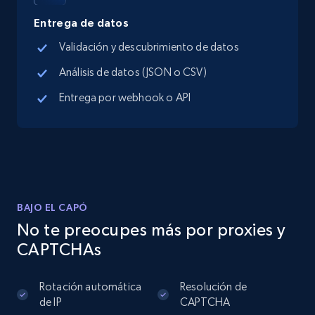
Entrega de datos
Instagram - Posts
Validación y descubrimiento de datos
URL, User posted, Description, Hashtags, Num
comments, Date posted, Likes, Photos, and
Análisis de datos (JSON o CSV)
more.
Entrega por webhook o API
13.2K+
1.6K+
Prueba gratuita
Instagram - Posts - Collects posts from a
specific URLs by using profile URL
BAJO EL CAPÓ
URL, User posted, Description, Hashtags, Num
No te preocupes más por proxies y
comments, Date posted, Likes, Photos, and
CAPTCHAs
more.
Rotación automática
Resolución de
13.2K+
1.6K+
Prueba gratuita
de IP
CAPTCHA