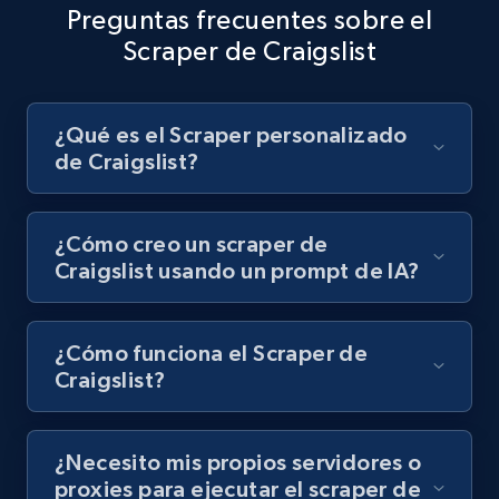
Preguntas frecuentes sobre el
8.1K+
716+
Prueba gratuita
Scraper de Craigslist
Youtube - Videos posts - Discovery records
¿Qué es el Scraper personalizado
by Explore page URL
de Craigslist?
URL, Title, Youtuber, Youtuber md5, Video url,
Video length, Likes, Views, and more.
¿Cómo creo un scraper de
Craigslist usando un prompt de IA?
8.1K+
716+
Prueba gratuita
¿Cómo funciona el Scraper de
Craigslist?
Youtube - Videos posts - Discovery videos
by podcast url
URL, Title, Youtuber, Youtuber md5, Video url,
¿Necesito mis propios servidores o
Video length, Likes, Views, and more.
proxies para ejecutar el scraper de