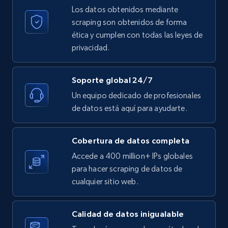
Los datos obtenidos mediante
X (formerly Twitter) - Posts
scraping son obtenidos de forma
ID, User posted, Name, Description, Date
ética y cumplen con todas las leyes de
posted, Photos, URL, Quoted post, and more.
privacidad.
10.4K+
1.2K+
Prueba gratuita
Soporte global 24/7
Un equipo dedicado de profesionales
de datos está aquí para ayudarte.
X (formerly Twitter) - Posts - Collecting
Twitter posts URLs
Cobertura de datos completa
ID, User posted, Name, Description, Date
posted, Photos, URL, Quoted post, and more.
Accede a 400 million+ IPs globales
para hacer scraping de datos de
cualquier sitio web.
10.4K+
1.2K+
Prueba gratuita
Calidad de datos inigualable