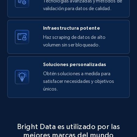
Tecnologías avanzadas y métodos de
X (formerly Twitter) - Posts - Getting x
validación para datos de calidad.
posts by array of profiles
ID, User posted, Name, Description, Date
posted, Photos, URL, Quoted post, and more.
Infraestructura potente
Haz scraping de datos de alto
10.4K+
1.2K+
Prueba gratuita
volumen sin ser bloqueado.
Soluciones personalizadas
TikTok - Profiles
Obtén soluciones a medida para
satisfacer necesidades y objetivos
Account id, Nickname, Biography, Awg
engagement rate, Comment engagement rate,
únicos.
Like engagement rate, Bio link, Predicted lang,
and more.
8.3K+
963+
Prueba gratuita
Bright Data es utilizado por las
mejores marcas del mundo