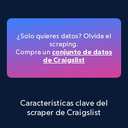
Amazon products - Collects products by
specific category URL
Title, Seller name, Brand, Description, Initial
price, Currency, Availability, Reviews count, and
more.
¿Solo quieres datos? Olvida el
scraping.
35.3K+
5.7K+
Prueba gratuita
Compra un
conjunto de datos
de Craigslist
Amazon products - Collects products by
specific keywords
Title, Seller name, Brand, Description, Initial
price, Currency, Availability, Reviews count, and
Características clave del
more.
scraper de Craigslist
35.3K+
5.7K+
Prueba gratuita