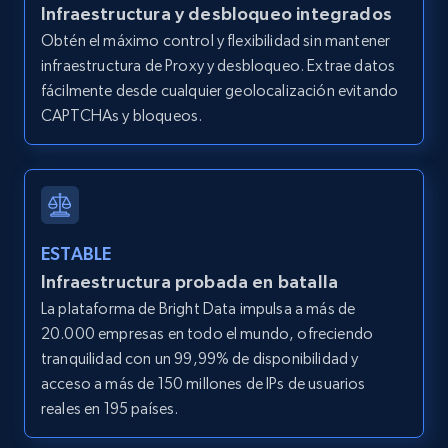
Infraestructura y desbloqueo integrados
LinkedIn posts
Obtén el máximo control y flexibilidad sin mantener
URL, ID, User id, Use url, Title, Headline, Post
infraestructura de Proxy y desbloqueo. Extrae datos
text, Date posted, and more.
fácilmente desde cualquier geolocalización evitando
CAPTCHAs y bloqueos.
11.3K+
1.5K+
Prueba gratuita
LinkedIn posts - Discover user's articles by
URL
ESTABLE
Infraestructura probada en batalla
URL, ID, User id, Use url, Title, Headline, Post
text, Date posted, and more.
La plataforma de Bright Data impulsa a más de
20.000 empresas en todo el mundo, ofreciendo
tranquilidad con un 99,99% de disponibilidad y
11.3K+
1.5K+
Prueba gratuita
acceso a más de 150 millones de IPs de usuarios
reales en 195 países.