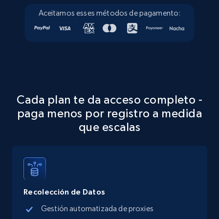
Address, Description, Business details, and
more.
Aceitamos esses métodos de pagamento:
13.3K+
1.7K+
Prueba gratuita
Google Maps full information - discover
Cada plan te da acceso completo -
records by location search
paga menos por registro a medida
Place id, URL, Country, Name, Category,
que escalas
Address, Description, Business details, and
more.
13.3K+
1.7K+
Prueba gratuita
Recolección de Datos
Gestión automatizada de proxies
Google Maps full information - Collect