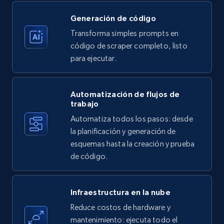
Generación de código
Transforma simples prompts en
Amazon products - find products by using
código de scraper completo, listo
upc numbers
para ejecutar.
Title, Seller name, Brand, Description, Initial
price, Currency, Availability, Reviews count, and
more.
Automatización de flujos de
trabajo
35.3K+
5.7K+
Prueba gratuita
Automatiza todos los pasos: desde
la planificación y generación de
esquemas hasta la creación y prueba
de código.
LinkedIn company information
ID, Name, Country code, Locations, Followers,
Employees in linkedin, About, Specialties, and
Infraestructura en la nube
more.
Reduce costos de hardware y
mantenimiento: ejecuta todo el