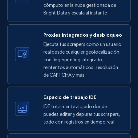
33.6K+
3.5K+
Prueba gratuita
cómputo en la nube gestionada de
Bright Data y escala al instante.
Instagram - Profiles
Proxies integrados y desbloqueo
Account, Fbid, ID, Followers, Posts count, Is
Ejecuta tus scrapers como un usuario
business account, Is professional account, Is
real desde cualquier geolocalización
verified, and more.
con fingerprinting integrado,
reintentos automáticos, resolución
22.3K+
3.5K+
Prueba gratuita
de CAPTCHA y más.
Espacio de trabajo IDE
Instagram - Profiles - Collect profile
IDE totalmente alojado donde
information by user name
puedes editar y depurar tus scrapers,
Account, Fbid, ID, Followers, Posts count, Is
todo con registros en tiempo real.
business account, Is professional account, Is
verified, and more.