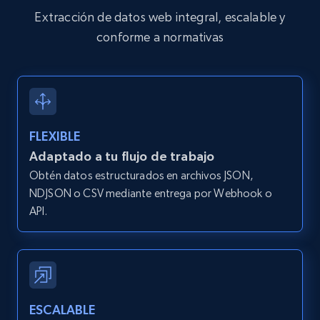
and more.
Extracción de datos web integral, escalable y
conforme a normativas
12K+
1.3K+
Prueba gratuita
Zillow properties listing information -
FLEXIBLE
Search by parameters on zillow and use the
Adaptado a tu flujo de trabajo
direct link as input
Obtén datos estructurados en archivos JSON,
Zpid, City, State, HomeStatus, Address,
NDJSON o CSV mediante entrega por Webhook o
IsListingClaimedByCurrentSignedInUser,
IsCurrentSignedInAgentResponsible, Bedrooms,
API.
and more.
12K+
1.3K+
Prueba gratuita
ESCALABLE