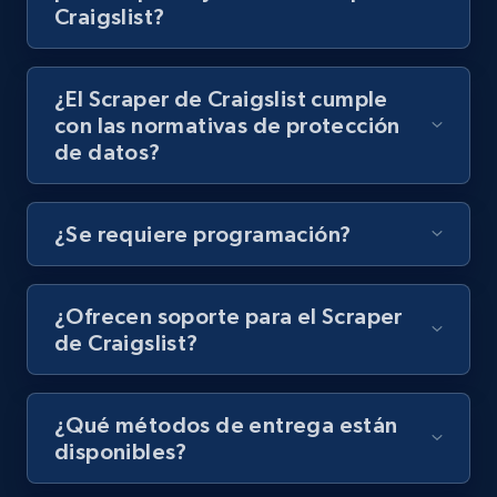
Craigslist?
8.1K+
716+
Prueba gratuita
¿El Scraper de Craigslist cumple
con las normativas de protección
Amazon Reviews
de datos?
URL, Product name, Product rating, Product
rating object, Product rating max, Rating,
Author name, Asin, and more.
¿Se requiere programación?
7.4K+
870+
Prueba gratuita
¿Ofrecen soporte para el Scraper
de Craigslist?
TikTok - Posts
¿Qué métodos de entrega están
URL, Post id, Description, Create time, Digg
disponibles?
count, Share count, Collect count, Comment
count, and more.