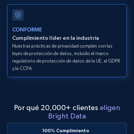
LinkedIn posts - Discover posts by Profile
URL
URL, ID, User id, Use url, Title, Headline, Post
text, Date posted, and more.
CONFORME
Cumplimiento líder en la industria
11.3K+
1.5K+
Prueba gratuita
Nuestras prácticas de privacidad cumplen con las
leyes de protección de datos, incluido el marco
regulatorio de protección de datos de la UE, el GDPR
y la CCPA.
LinkedIn posts - Discover new posts
company URL
URL, ID, User id, Use url, Title, Headline, Post
text, Date posted, and more.
Por qué 20,000+ clientes
eligen
11.3K+
1.5K+
Prueba gratuita
Bright Data
100% Cumplimiento