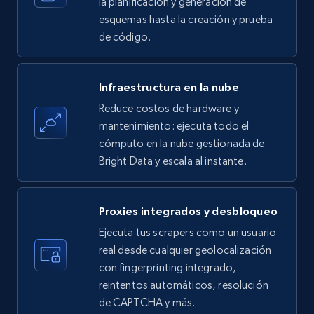
la planificación y generación de
esquemas hasta la creación y prueba
de código.
Amazon products - find products by using
upc numbers
Infraestructura en la nube
Title, Seller name, Brand, Description, Initial
Reduce costos de hardware y
price, Currency, Availability, Reviews count, and
more.
mantenimiento: ejecuta todo el
cómputo en la nube gestionada de
Bright Data y escala al instante.
35.2K+
5.7K+
Prueba gratuita
Proxies integrados y desbloqueo
LinkedIn company information
Ejecuta tus scrapers como un usuario
real desde cualquier geolocalización
ID, Name, Country code, Locations, Followers,
con fingerprinting integrado,
Employees in linkedin, About, Specialties, and
more.
reintentos automáticos, resolución
de CAPTCHA y más.