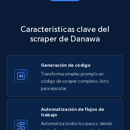
Amazon products - Collects products by
specific category URL
Title, Seller name, Brand, Description, Initial
Características clave del
price, Currency, Availability, Reviews count, and
more.
scraper de Danawa
35.2K+
5.7K+
Prueba gratuita
Generación de código
Transforma simples prompts en
Amazon products - Collects products by
código de scraper completo, listo
specific keywords
para ejecutar.
Title, Seller name, Brand, Description, Initial
price, Currency, Availability, Reviews count, and
more.
Automatización de flujos de
trabajo
Automatiza todos los pasos: desde
35.2K+
5.7K+
Prueba gratuita