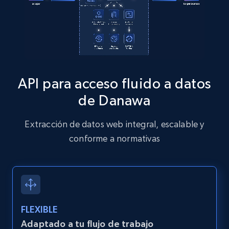
Zillow properties listing information
Zpid, City, State, HomeStatus, Address,
IsListingClaimedByCurrentSignedInUser,
API para acceso fluido a datos
IsCurrentSignedInAgentResponsible, Bedrooms,
and more.
de Danawa
12K+
1.3K+
Prueba gratuita
Extracción de datos web integral, escalable y
conforme a normativas
Zillow properties listing information -
Discover by custom filters - location, home
type and status
FLEXIBLE
Zpid, City, State, HomeStatus, Address,
IsListingClaimedByCurrentSignedInUser,
Adaptado a tu flujo de trabajo