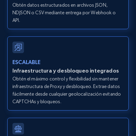
IsCurrentSignedInAgentResponsible, Bedrooms,
Obtén datos estructurados en archivos JSON,
and more.
NDJSON o CSV mediante entrega por Webhook o
API.
12K+
1.3K+
Prueba gratuita
Zillow properties listing information -
ESCALABLE
Search by parameters on zillow and use the
Infraestructura y desbloqueo integrados
direct link as input
Obtén el máximo control y flexibilidad sin mantener
Zpid, City, State, HomeStatus, Address,
infraestructura de Proxy y desbloqueo. Extrae datos
IsListingClaimedByCurrentSignedInUser,
IsCurrentSignedInAgentResponsible, Bedrooms,
fácilmente desde cualquier geolocalización evitando
and more.
CAPTCHAs y bloqueos.
12K+
1.3K+
Prueba gratuita