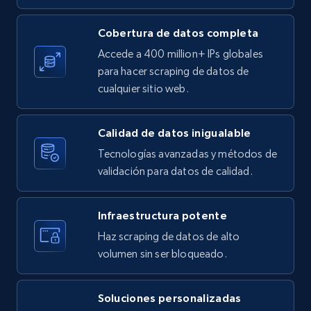
X (formerly Twitter) - Posts
Cobertura de datos completa
ID, User posted, Name, Description, Date
Accede a 400 million+ IPs globales
posted, Photos, URL, Quoted post, and more.
para hacer scraping de datos de
cualquier sitio web.
10.3K+
1.2K+
Prueba gratuita
Calidad de datos inigualable
Tecnologías avanzadas y métodos de
X (formerly Twitter) - Posts - Collecting
validación para datos de calidad.
Twitter posts URLs
ID, User posted, Name, Description, Date
Infraestructura potente
posted, Photos, URL, Quoted post, and more.
Haz scraping de datos de alto
volumen sin ser bloqueado.
10.3K+
1.2K+
Prueba gratuita
Soluciones personalizadas