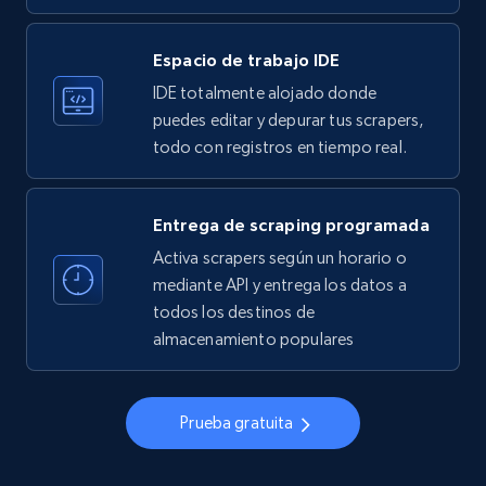
33.5K+
3.5K+
Prueba gratuita
Espacio de trabajo IDE
IDE totalmente alojado donde
Instagram - Profiles
puedes editar y depurar tus scrapers,
todo con registros en tiempo real.
Account, Fbid, ID, Followers, Posts count, Is
business account, Is professional account, Is
verified, and more.
Entrega de scraping programada
Activa scrapers según un horario o
22.3K+
3.4K+
Prueba gratuita
mediante API y entrega los datos a
todos los destinos de
almacenamiento populares
Instagram - Profiles - Collect profile
information by user name
Prueba gratuita
Account, Fbid, ID, Followers, Posts count, Is
business account, Is professional account, Is
verified, and more.