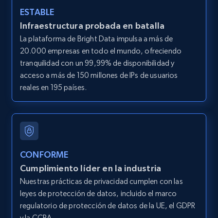
ESTABLE
LinkedIn posts
Infraestructura probada en batalla
URL, ID, User id, Use url, Title, Headline, Post
La plataforma de Bright Data impulsa a más de
text, Date posted, and more.
20.000 empresas en todo el mundo, ofreciendo
tranquilidad con un 99,99% de disponibilidad y
11.3K+
1.5K+
Prueba gratuita
acceso a más de 150 millones de IPs de usuarios
reales en 195 países.
LinkedIn posts - Discover user's articles by
URL
URL, ID, User id, Use url, Title, Headline, Post
text, Date posted, and more.
CONFORME
Cumplimiento líder en la industria
11.3K+
1.5K+
Prueba gratuita
Nuestras prácticas de privacidad cumplen con las
leyes de protección de datos, incluido el marco
regulatorio de protección de datos de la UE, el GDPR
y la CCPA.