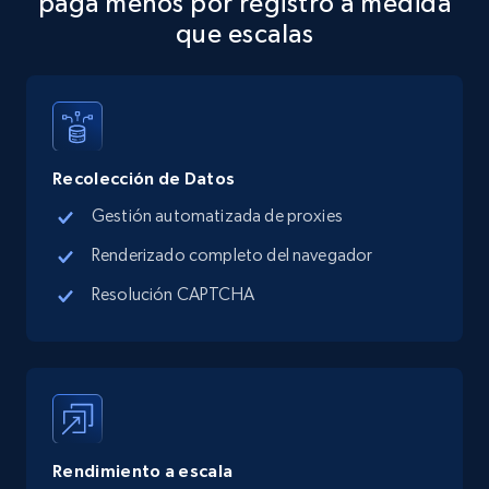
paga menos por registro a medida
Address, Description, Business details, and
que escalas
more.
13.2K+
1.7K+
Prueba gratuita
Recolección de Datos
Google Maps full information - discover
Gestión automatizada de proxies
records by location search
Renderizado completo del navegador
Place id, URL, Country, Name, Category,
Address, Description, Business details, and
Resolución CAPTCHA
more.
13.2K+
1.7K+
Prueba gratuita
Rendimiento a escala
Google Maps full information - Collect