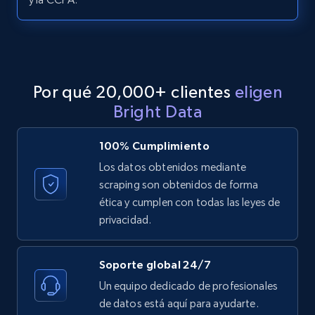
LinkedIn posts - Discover posts by Profile
URL
URL, ID, User id, Use url, Title, Headline, Post
text, Date posted, and more.
Por qué 20,000+ clientes
eligen
11.3K+
1.5K+
Prueba gratuita
Bright Data
100% Cumplimiento
Los datos obtenidos mediante
LinkedIn posts - Discover new posts
scraping son obtenidos de forma
company URL
ética y cumplen con todas las leyes de
URL, ID, User id, Use url, Title, Headline, Post
privacidad.
text, Date posted, and more.
Soporte global 24/7
11.3K+
1.5K+
Prueba gratuita
Un equipo dedicado de profesionales
de datos está aquí para ayudarte.