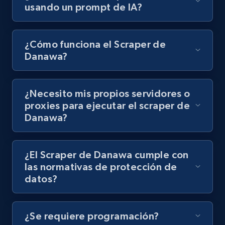
usando un prompt de IA?
8.1K+
713+
Prueba gratuita
¿Cómo funciona el Scraper de
Danawa?
Youtube - Videos posts - Discovery records
by Explore page URL
¿Necesito mis propios servidores o
URL, Title, Youtuber, Youtuber md5, Video url,
Video length, Likes, Views, and more.
proxies para ejecutar el scraper de
Danawa?
8.1K+
713+
Prueba gratuita
¿El Scraper de Danawa cumple con
las normativas de protección de
datos?
Youtube - Videos posts - Discovery videos
by podcast url
URL, Title, Youtuber, Youtuber md5, Video url,
¿Se requiere programación?
Video length, Likes, Views, and more.