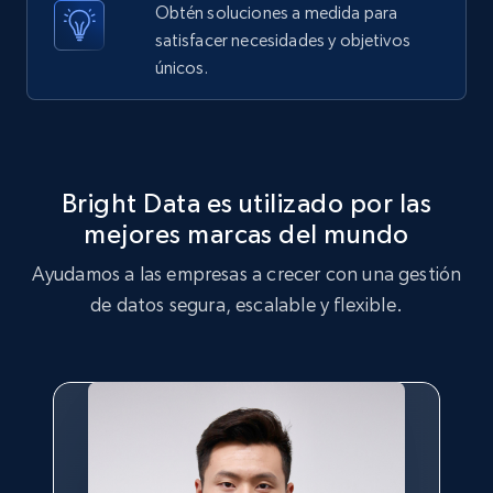
Obtén soluciones a medida para
X (formerly Twitter) - Posts - Getting x
satisfacer necesidades y objetivos
posts by array of profiles
únicos.
ID, User posted, Name, Description, Date
posted, Photos, URL, Quoted post, and more.
10.3K+
1.2K+
Prueba gratuita
Bright Data es utilizado por las
mejores marcas del mundo
Ayudamos a las empresas a crecer con una gestión
TikTok - Profiles
de datos segura, escalable y flexible.
Account id, Nickname, Biography, Awg
engagement rate, Comment engagement rate,
Like engagement rate, Bio link, Predicted lang,
and more.
8.3K+
963+
Prueba gratuita