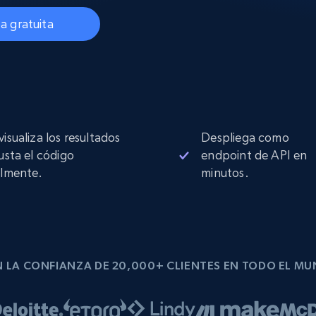
Proxies de
collected
Comienza desde
esde
$0.9/IP
datacenter
a gratuita
B
esde
Proxies de ISP
de
Más de 1,300,000+ proxies residenciales
estáticos totalmente compatibles
visualiza los resultados
Despliega como
ra
justa el código
endpoint de API en
ilmente.
minutos.
 LA CONFIANZA DE 20,000+ CLIENTES EN TODO EL M