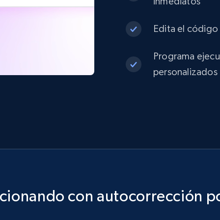
inmediatos
Edita el código 
Programa ejecuc
personalizados
ncionando con autocorrección po