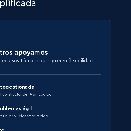
plificada
otros apoyamos
recursos técnicos que quieren flexibilidad
utogestionada
l constructor de IA sin código
roblemas ágil
cket y lo solucionamos rápido
to