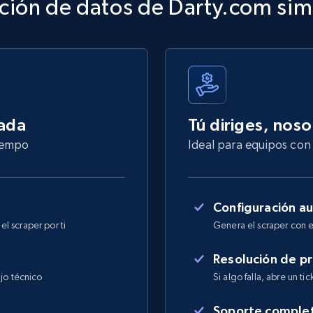
ción de datos de Darty.com sim
nada
Tú diriges, nos
tiempo
Ideal para equipos con 
Configuración a
l scraper por ti
Genera el scraper con e
Resolución de p
jo técnico
Si algo falla, abre un ti
Soporte comple