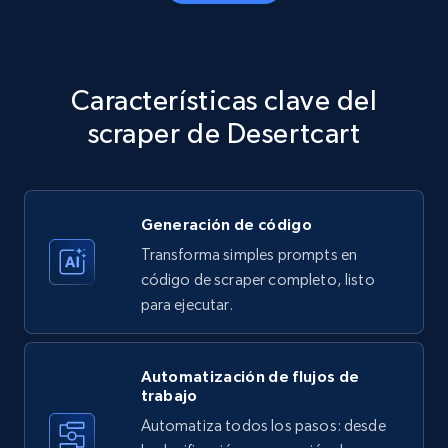
Amazon products - Collects products by
specific category URL
Title, Seller name, Brand, Description, Initial
Características clave del
price, Currency, Availability, Reviews count, and
more.
scraper de Desertcart
35.2K+
5.7K+
Prueba gratuita
Generación de código
Transforma simples prompts en
Amazon products - Collects products by
código de scraper completo, listo
specific keywords
para ejecutar.
Title, Seller name, Brand, Description, Initial
price, Currency, Availability, Reviews count, and
more.
Automatización de flujos de
trabajo
Automatiza todos los pasos: desde
35.2K+
5.7K+
Prueba gratuita