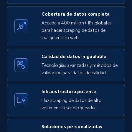
X (formerly Twitter) - Posts
Cobertura de datos completa
ID, User posted, Name, Description, Date
Accede a 400 million+ IPs globales
posted, Photos, URL, Quoted post, and more.
para hacer scraping de datos de
cualquier sitio web.
10.3K+
1.2K+
Prueba gratuita
Calidad de datos inigualable
Tecnologías avanzadas y métodos de
X (formerly Twitter) - Posts - Collecting
validación para datos de calidad.
Twitter posts URLs
ID, User posted, Name, Description, Date
Infraestructura potente
posted, Photos, URL, Quoted post, and more.
Haz scraping de datos de alto
volumen sin ser bloqueado.
10.3K+
1.2K+
Prueba gratuita
Soluciones personalizadas