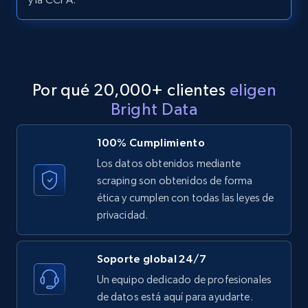
LinkedIn posts - Discover posts by Profile
URL
URL, ID, User id, Use url, Title, Headline, Post
text, Date posted, and more.
Por qué 20,000+ clientes
eligen
11.3K+
1.5K+
Prueba gratuita
Bright Data
100% Cumplimiento
Los datos obtenidos mediante
LinkedIn posts - Discover new posts
scraping son obtenidos de forma
company URL
ética y cumplen con todas las leyes de
URL, ID, User id, Use url, Title, Headline, Post
privacidad.
text, Date posted, and more.
Soporte global 24/7
11.3K+
1.5K+
Prueba gratuita
Un equipo dedicado de profesionales
de datos está aquí para ayudarte.