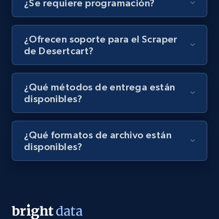
¿Se requiere programación?
8K+
713+
Prueba gratuita
¿Ofrecen soporte para el Scraper
de Desertcart?
Amazon Reviews
URL, Product name, Product rating, Product
¿Qué métodos de entrega están
rating object, Product rating max, Rating,
disponibles?
Author name, Asin, and more.
7.4K+
870+
Prueba gratuita
¿Qué formatos de archivo están
disponibles?
TikTok - Posts
URL, Post id, Description, Create time, Digg
count, Share count, Collect count, Comment
count, and more.