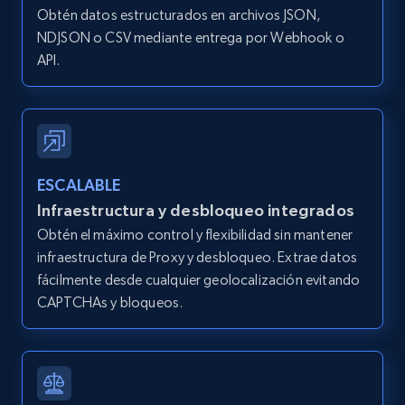
IsCurrentSignedInAgentResponsible, Bedrooms,
Obtén datos estructurados en archivos JSON,
and more.
NDJSON o CSV mediante entrega por Webhook o
API.
12K+
1.3K+
Prueba gratuita
Zillow properties listing information -
ESCALABLE
Search by parameters on zillow and use the
Infraestructura y desbloqueo integrados
direct link as input
Obtén el máximo control y flexibilidad sin mantener
Zpid, City, State, HomeStatus, Address,
infraestructura de Proxy y desbloqueo. Extrae datos
IsListingClaimedByCurrentSignedInUser,
IsCurrentSignedInAgentResponsible, Bedrooms,
fácilmente desde cualquier geolocalización evitando
and more.
CAPTCHAs y bloqueos.
12K+
1.3K+
Prueba gratuita