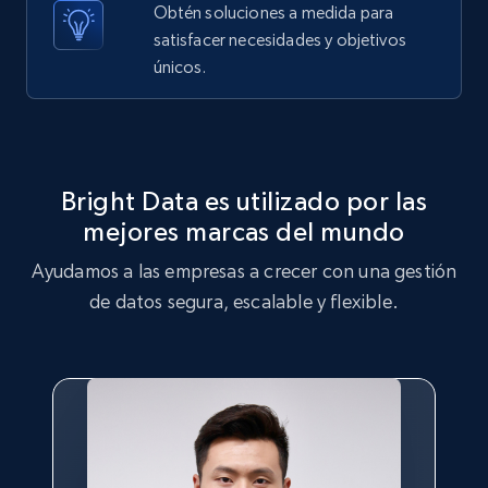
Obtén soluciones a medida para
X (formerly Twitter) - Posts - Getting x
satisfacer necesidades y objetivos
posts by array of profiles
únicos.
ID, User posted, Name, Description, Date
posted, Photos, URL, Quoted post, and more.
10.3K+
1.2K+
Prueba gratuita
Bright Data es utilizado por las
mejores marcas del mundo
Ayudamos a las empresas a crecer con una gestión
TikTok - Profiles
de datos segura, escalable y flexible.
Account id, Nickname, Biography, Awg
engagement rate, Comment engagement rate,
Like engagement rate, Bio link, Predicted lang,
and more.
8.3K+
962+
Prueba gratuita