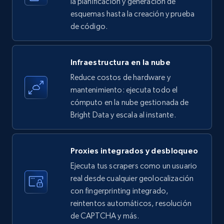
la planificación y generación de
esquemas hasta la creación y prueba
de código.
Amazon products - find products by using
upc numbers
Infraestructura en la nube
Title, Seller name, Brand, Description, Initial
Reduce costos de hardware y
price, Currency, Availability, Reviews count, and
more.
mantenimiento: ejecuta todo el
cómputo en la nube gestionada de
Bright Data y escala al instante.
35.2K+
5.7K+
Prueba gratuita
Proxies integrados y desbloqueo
LinkedIn company information
Ejecuta tus scrapers como un usuario
real desde cualquier geolocalización
ID, Name, Country code, Locations, Followers,
con fingerprinting integrado,
Employees in linkedin, About, Specialties, and
more.
reintentos automáticos, resolución
de CAPTCHA y más.