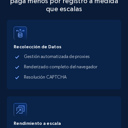
paga menos por registro a medida
Address, Description, Business details, and
que escalas
more.
13.2K+
1.7K+
Prueba gratuita
Recolección de Datos
Google Maps full information - discover
Gestión automatizada de proxies
records by location search
Renderizado completo del navegador
Place id, URL, Country, Name, Category,
Address, Description, Business details, and
Resolución CAPTCHA
more.
13.2K+
1.7K+
Prueba gratuita
Rendimiento a escala
Google Maps full information - Collect