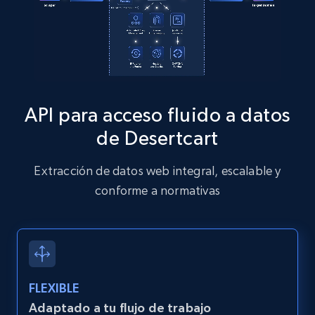
Zillow properties listing information
Zpid, City, State, HomeStatus, Address,
IsListingClaimedByCurrentSignedInUser,
API para acceso fluido a datos
IsCurrentSignedInAgentResponsible, Bedrooms,
and more.
de Desertcart
12K+
1.3K+
Prueba gratuita
Extracción de datos web integral, escalable y
conforme a normativas
Zillow properties listing information -
Discover by custom filters - location, home
type and status
FLEXIBLE
Zpid, City, State, HomeStatus, Address,
IsListingClaimedByCurrentSignedInUser,
Adaptado a tu flujo de trabajo