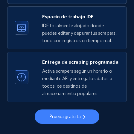
33.5K+
3.5K+
Prueba gratuita
Espacio de trabajo IDE
IDE totalmente alojado donde
Instagram - Profiles
puedes editar y depurar tus scrapers,
todo con registros en tiempo real.
Account, Fbid, ID, Followers, Posts count, Is
business account, Is professional account, Is
verified, and more.
Entrega de scraping programada
Activa scrapers según un horario o
22.2K+
3.4K+
Prueba gratuita
mediante API y entrega los datos a
todos los destinos de
almacenamiento populares
Instagram - Profiles - Collect profile
information by user name
Prueba gratuita
Account, Fbid, ID, Followers, Posts count, Is
business account, Is professional account, Is
verified, and more.