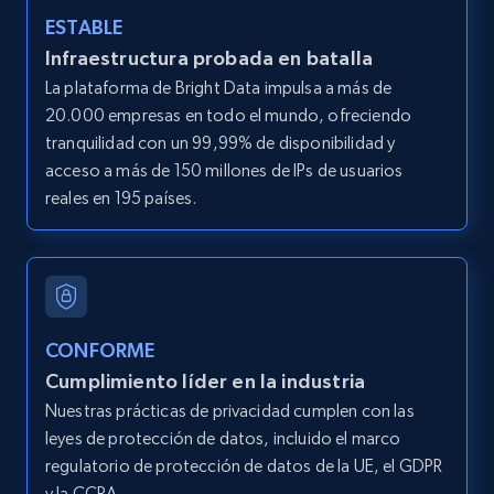
ESTABLE
LinkedIn posts
Infraestructura probada en batalla
URL, ID, User id, Use url, Title, Headline, Post
La plataforma de Bright Data impulsa a más de
text, Date posted, and more.
20.000 empresas en todo el mundo, ofreciendo
tranquilidad con un 99,99% de disponibilidad y
11.3K+
1.5K+
Prueba gratuita
acceso a más de 150 millones de IPs de usuarios
reales en 195 países.
LinkedIn posts - Discover user's articles by
URL
URL, ID, User id, Use url, Title, Headline, Post
text, Date posted, and more.
CONFORME
Cumplimiento líder en la industria
11.3K+
1.5K+
Prueba gratuita
Nuestras prácticas de privacidad cumplen con las
leyes de protección de datos, incluido el marco
regulatorio de protección de datos de la UE, el GDPR
y la CCPA.