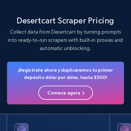
22.2K+
3.4K+
Prueba gratuita
Desertcart Scraper Pricing
Collect data from Desertcart by turning prompts
into ready‑to‑run scrapers with built‑in proxies and
Crunchbase companies information
automatic unblocking.
Name, URL, ID, Cb rank, Region, About,
Industries, Operating status, and more.
¡Regístrate ahora y duplicaremos tu primer
15.6K+
1.6K+
Prueba gratuita
depósito dólar por dólar, hasta $500!
Comece agora
Crunchbase companies information -
Searching data by keyword
Name, URL, ID, Cb rank, Region, About,
Industries, Operating status, and more.