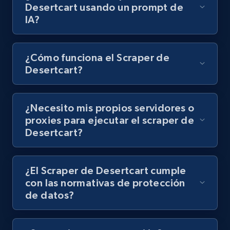
Desertcart usando un prompt de
8K+
713+
Prueba gratuita
IA?
¿Cómo funciona el Scraper de
Youtube - Videos posts - Discovery records
Desertcart?
by Explore page URL
URL, Title, Youtuber, Youtuber md5, Video url,
Video length, Likes, Views, and more.
¿Necesito mis propios servidores o
proxies para ejecutar el scraper de
Desertcart?
8K+
713+
Prueba gratuita
¿El Scraper de Desertcart cumple
con las normativas de protección
Youtube - Videos posts - Discovery videos
de datos?
by podcast url
URL, Title, Youtuber, Youtuber md5, Video url,
Video length, Likes, Views, and more.