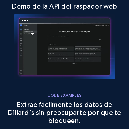
info, Stars, Feedbacks, Return policy, and more.
Demo de la API del raspador web
2.5K+
378+
Prueba gratuita
eBay
URL, Product id, Title, Seller name, Seller rating,
Seller reviews, Breadcrumbs, Root category, and
more.
2.5K+
359+
Prueba gratuita
CODE EXAMPLES
Extrae fácilmente los datos de
eBay - Gather data on products using
Dillard's sin preocuparte por que te
specified keywords
bloqueen.
URL, Product id, Title, Seller name, Seller rating,