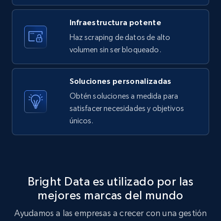
Infraestructura potente
Amazon products search
Haz scraping de datos de alto
Asin, URL, Name, Sponsored, Initial price, Final
volumen sin ser bloqueado.
price, Currency, Sold, and more.
Soluciones personalizadas
1.6K+
181+
Prueba gratuita
Obtén soluciones a medida para
satisfacer necesidades y objetivos
únicos.
Target
URL, Product id, Title, Product description,
Rating, Reviews count, Initial price, Discount,
and more.
Bright Data es utilizado por las
mejores marcas del mundo
1.3K+
175+
Prueba gratuita
Ayudamos a las empresas a crecer con una gestión