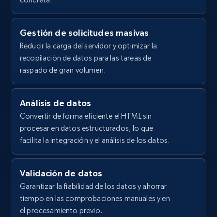
  },

using specified keywords
  {

    "db_source": "1784269407368",

URL, Domain, Country code, Model number,
Gestión de solicitudes masivas
    "timestamp": "2026-07-17",

Sku, Product id, Product name, Manufacturer,
Reducir la carga del servidor y optimizar la
    "url": 
and more.
"https:\/\/www.dillards.com\/p\/roundtree--
recopilación de datos para las tareas de
yorke-8-inseam-flat-front-performance-solid-
raspado de gran volumen.
2.1K+
355+
Prueba gratuita
nylon-shorts\/521861396?
color=Indigo\u0026si...",

    "item_id": "20685686",

Análisis de datos
    "variant_id": "4672512",

Convertir de forma eficiente el HTML sin
    "title": "Solid Flat Front Performance 
Home Depot US - Discover products by
8\u0022 Inseam Shorts",

procesar en datos estructurados, lo que
specified URL
    "description": "Dillard\u0027s 
facilita la integración y el análisis de los datos.
ExclusiveFrom Roundtree \u0026 Yorke, these 
URL, Domain, Country code, Model number,
shorts feature:Straight fitFlat frontMid-
Sku, Product id, Product name, Manufacturer,
riseBelt loopsButton\/zipper cl...",

and more.
Validación de datos
    "product_category": "Casual Shorts"

Garantizar la fiabilidad de los datos y ahorrar
  },

2.1K+
355+
Prueba gratuita
tiempo en las comprobaciones manuales y en
  {

    "db_source": "1784269407368",

el procesamiento previo.