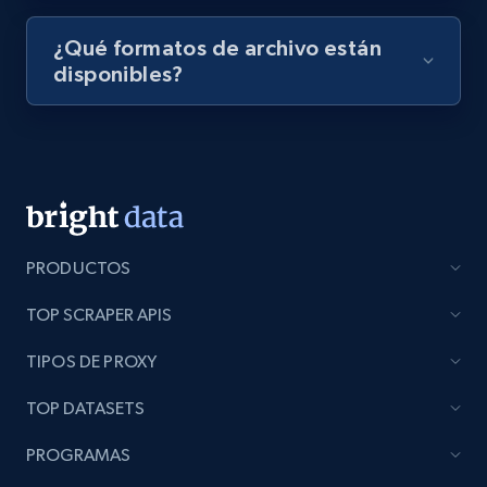
¿Qué formatos de archivo están
disponibles?
Lazada - Products - Discover products by
seller URL
URL, Title, Rating, Reviews, Initial price, Final
price, Currency, Stock, and more.
991+
164+
Prueba gratuita
PRODUCTOS
TOP SCRAPER APIS
Lazada - Products - Discover products by
TIPOS DE PROXY
brand URL
TOP DATASETS
URL, Title, Rating, Reviews, Initial price, Final
price, Currency, Stock, and more.
PROGRAMAS