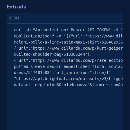
Seller reviews, Breadcrumbs, Root category, and
Entrada
more.
JSON
2.5K+
359+
Prueba gratuita
curl -H "Authorization: Bearer API_TOKEN" -H "Con
application/json" -d '[{"url":"https://www.dillar
melani-bella-a-line-satin-maxi-skirt/518462936"},
{"url":"https://www.dillards.com/p/kurt-geiger-lo
eBay - Collect products from shops on eBay
quilted-shoulder-bag/513385244"},
{"url":"https://www.dillards.com/p/rare-editions-
URL, Product id, Title, Seller name, Seller rating,
puffed-sleeve-sequin-embellished-floral-soutache-
Seller reviews, Breadcrumbs, Root category, and
dress/517481583","all_variations":true}]' 
more.
"https://api.brightdata.com/datasets/v3/trigger?
dataset_id=gd_mldo60sh1a4ubawza4&format=json&unco
2.5K+
359+
Prueba gratuita
eBay - Collect records by category
URL, Product id, Title, Seller name, Seller rating,