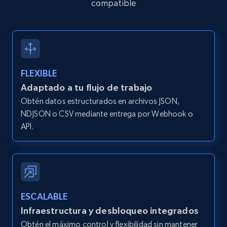
compatible
2.1K+
375+
Prueba gratuita
Amazon products global dataset -
FLEXIBLE
Collecting products by keyword search
Adaptado a tu flujo de trabajo
Title, Seller name, Brand, Description, Initial
Obtén datos estructurados en archivos JSON,
price, Currency, Availability, Reviews count, and
NDJSON o CSV mediante entrega por Webhook o
more.
API.
2.1K+
375+
Prueba gratuita
ESCALABLE
Amazon products global dataset - Collects
Infraestructura y desbloqueo integrados
products by best sellers category URL
Obtén el máximo control y flexibilidad sin mantener