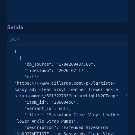
Seller reviews, Breadcrumbs, Root category, and
more.
Salida
2.5K+
359+
Prueba gratuita
JSON
[

Google Shopping
  {

    "db_source": "1784269407368",

URL, Product id, Title, Product description,
    "timestamp": "2026-07-17",

Rating, Reviews count, Images, Variations, and
    "url": 
more.
"https:\/\/www.dillards.com\/p\/lartiste-
sassylady-clear-vinyl-leather-flower-ankle-
strap-pumps\/521322733?color=Light%20Taupe...",

2.4K+
199+
Prueba gratuita
    "item_id": "20669458",

    "variant_id": null,

    "title": "Sassylady Clear Vinyl Leather 
Flower Ankle Strap Pumps",

Google Shopping - collects products from
    "description": "Extended SizesFrom 
web using keywords
L\u0027ARTISTE, the Sassylady Clear Vinyl 