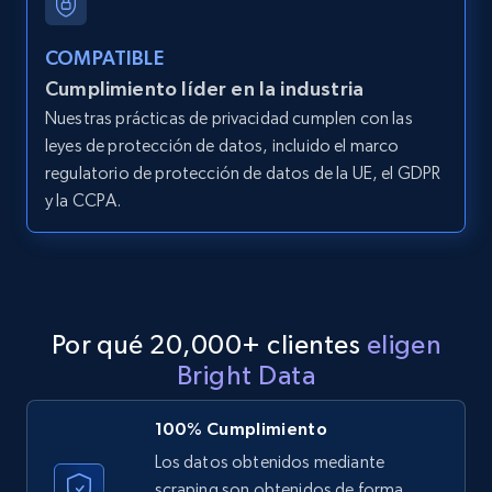
Amazon products global dataset - Collect
products from Brands URLs
COMPATIBLE
Title, Seller name, Brand, Description, Initial
Cumplimiento líder en la industria
price, Currency, Availability, Reviews count, and
more.
Nuestras prácticas de privacidad cumplen con las
leyes de protección de datos, incluido el marco
regulatorio de protección de datos de la UE, el GDPR
2.1K+
375+
Prueba gratuita
y la CCPA.
Etsy
URL, Product id, Listing inventory id, Title, Rating,
Reviews count shop, Reviews count item, Initial
Por qué 20,000+ clientes
eligen
price, and more.
Bright Data
1.9K+
323+
Prueba gratuita
100% Cumplimiento
Los datos obtenidos mediante
scraping son obtenidos de forma