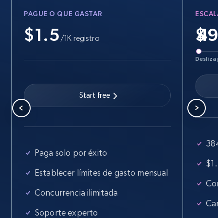
PAGUE O QUE GASTAR
ESCAL
5.6K+
875+
Prueba gratuita
$1.5
$
/1K registro
Desliza 
Walmart - products - Find new products by
using specific category URL
URL, Final price, Sku, Currency, Gtin,
Start free
Specifications, Image urls, Top reviews, and
more.
384
5.6K+
875+
Prueba gratuita
Paga solo por éxito
$1.
Establecer límites de gasto mensual
Con
Walmart - products - Collects products by
Concurrencia ilimitada
specific keywords
Ca
Soporte experto
URL, Final price, Sku, Currency, Gtin,