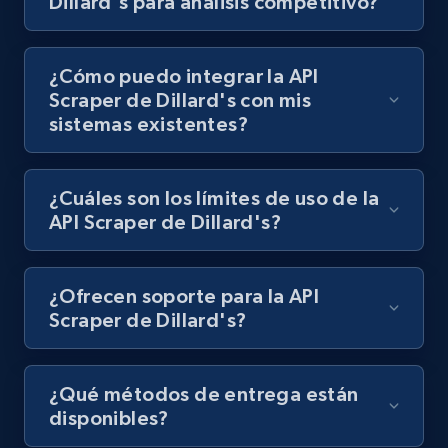
Dillard's para análisis competitivo?
¿Cómo puedo integrar la API
Lazada - Products - Discover products by
Scraper de Dillard's con mis
keyword
sistemas existentes?
URL, Title, Rating, Reviews, Initial price, Final
price, Currency, Stock, and more.
¿Cuáles son los límites de uso de la
991+
164+
Prueba gratuita
API Scraper de Dillard's?
¿Ofrecen soporte para la API
Lazada - Products - Discover products by
Scraper de Dillard's?
category URL or brand URL
URL, Title, Rating, Reviews, Initial price, Final
price, Currency, Stock, and more.
¿Qué métodos de entrega están
disponibles?
991+
164+
Prueba gratuita