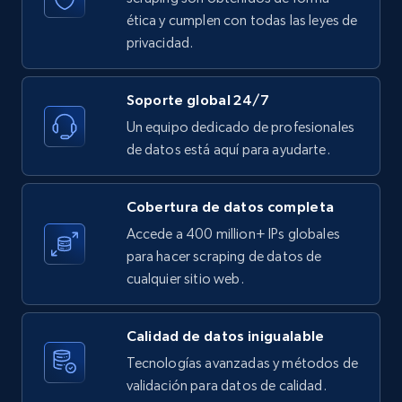
ética y cumplen con todas las leyes de
Etsy - Collect data on products using
privacidad.
specified keywords
URL, Product id, Listing inventory id, Title, Rating,
Reviews count shop, Reviews count item, Initial
Soporte global 24/7
price, and more.
Un equipo dedicado de profesionales
de datos está aquí para ayudarte.
1.9K+
323+
Prueba gratuita
Cobertura de datos completa
Accede a 400 million+ IPs globales
Etsy - Collects data from shop's URL
para hacer scraping de datos de
cualquier sitio web.
URL, Product id, Listing inventory id, Title, Rating,
Reviews count shop, Reviews count item, Initial
price, and more.
Calidad de datos inigualable
Tecnologías avanzadas y métodos de
1.9K+
323+
Prueba gratuita
validación para datos de calidad.