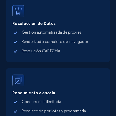
URL, Title, Available, Description, Currency, Initial
price, Final price, Discount percent, and more.
Recolección de Datos
5.4K+
668+
Prueba gratuita
Gestión automatizada de proxies
Renderizado completo del navegador
Resolución CAPTCHA
TikTok Shop - category
URL, Title, Available, Description, Currency, Initial
price, Final price, Discount percent, and more.
5.4K+
668+
Prueba gratuita
Rendimiento a escala
Concurrencia ilimitada
TikTok Shop - Collect TikTok shop products
Recolección por lotes y programada
by keywords search