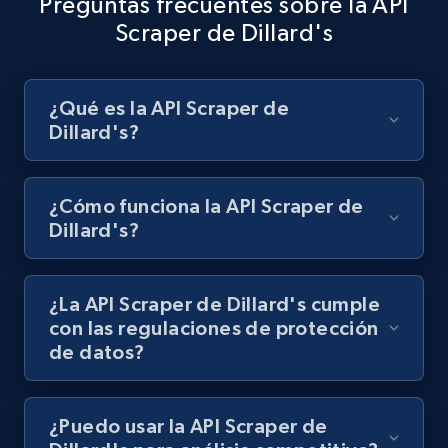
Preguntas frecuentes sobre la API
Scraper de Dillard's
Best Buy products - Collect data on
¿Qué es la API Scraper de
products using specified keywords
Dillard's?
URL, Product id, Title, Images, Final price,
Currency, Discount, Initial price, and more.
¿Cómo funciona la API Scraper de
Dillard's?
1.1K+
149+
Prueba gratuita
¿La API Scraper de Dillard's cumple
Lazada - Products
con las regulaciones de protección
de datos?
URL, Title, Rating, Reviews, Initial price, Final
price, Currency, Stock, and more.
¿Puedo usar la API Scraper de
991+
164+
Prueba gratuita