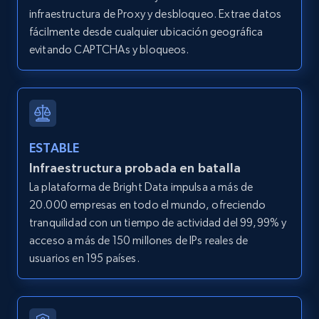
Title, Seller name, Brand, Description, Initial
infraestructura de Proxy y desbloqueo. Extrae datos
price, Currency, Availability, Reviews count, and
fácilmente desde cualquier ubicación geográfica
more.
evitando CAPTCHAs y bloqueos.
2.1K+
375+
Prueba gratuita
Amazon products global dataset - Collect
ESTABLE
Amazon products by seller URL
Infraestructura probada en batalla
Title, Seller name, Brand, Description, Initial
La plataforma de Bright Data impulsa a más de
price, Currency, Availability, Reviews count, and
20.000 empresas en todo el mundo, ofreciendo
more.
tranquilidad con un tiempo de actividad del 99,99% y
acceso a más de 150 millones de IPs reales de
2.1K+
375+
Prueba gratuita
usuarios en 195 países.