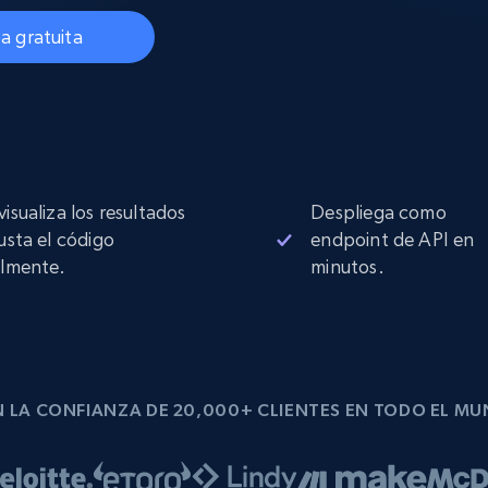
Proxies de
collected
Comienza desde
esde
$0.9/IP
datacenter
a gratuita
B
esde
Proxies de ISP
de
Más de 1,300,000+ proxies residenciales
estáticos totalmente compatibles
visualiza los resultados
Despliega como
ra
justa el código
endpoint de API en
ilmente.
minutos.
 LA CONFIANZA DE 20,000+ CLIENTES EN TODO EL M