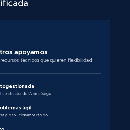
ificada
otros apoyamos
recursos técnicos que quieren flexibilidad
utogestionada
l constructor de IA sin código
roblemas ágil
cket y lo solucionamos rápido
to