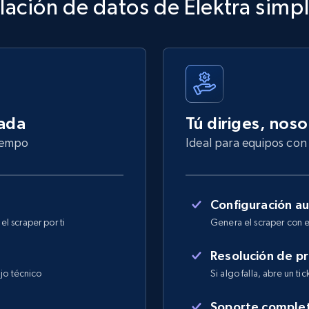
lación de datos de Elektra simpl
nada
Tú diriges, nos
tiempo
Ideal para equipos con 
Configuración a
l scraper por ti
Genera el scraper con e
Resolución de p
jo técnico
Si algo falla, abre un ti
Soporte comple