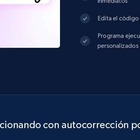
inmediatos
Edita el código 
Programa ejecuc
personalizados
ncionando con autocorrección po