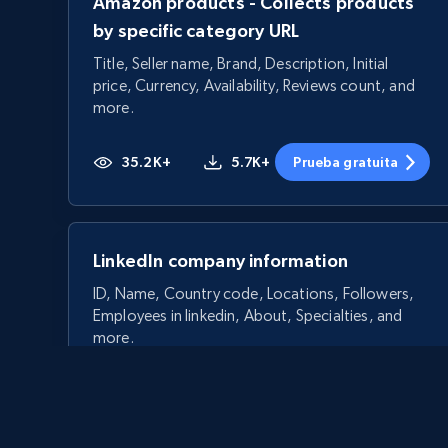
Amazon products - Collects products
by specific category URL
Title, Seller name, Brand, Description, Initial
price, Currency, Availability, Reviews count, and
more.
35.2K+
5.7K+
Prueba gratuita
LinkedIn company information
ID, Name, Country code, Locations, Followers,
Employees in linkedin, About, Specialties, and
more.
33.5K+
3.5K+
Prueba gratuita