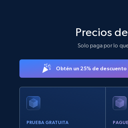
Crunchbase companies information
Precios d
Name, URL, ID, Cb rank, Region, About,
Industries, Operating status, and more.
Solo paga por lo que 
15.6K+
1.6K+
Prueba gratuita
Obtén un 25% de descuento e
Linkedin job listings information -
Discover new jobs by keyword
URL, Job posting id, Job title, Company name,
Company id, Job location, Job summary, Job
seniority level, and more.
PRUEBA GRATUITA
PAGUE