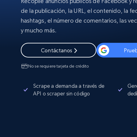
Recopile anuncios públicos de Facebook y r
Amplía los navegadores de raspado
desbloqueo y alojamiento integrado
INFRAESTRUCTURA PROXY
de la publicación, la URL, el contenido, la fe
hashtags, el número de comentarios, las ve
Proxies
Comienza d
y mucho más.
residenciales
$5
$2.5/G
50% OFF
INFRAESTRUCTURA PROXY
Comienza d
Proxies de ISP
Contáctanos
Prueb
$1.3/IP
Proxies residenciales
50% OFF
400M+ IPs globales de dispositivos 
No se requiere tarjeta de crédito
pares reales
Proxies de datacenter
Proxies fiables y de alta velocidad pa
Scrape a demanda a través de
Ger
una extracción de datos eficaz
API o scraper sin código
ded