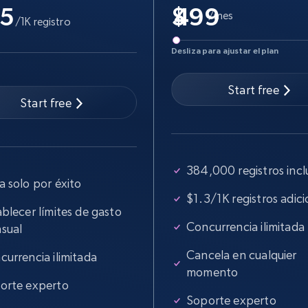
.5
$
15.3K+
2.2K+
Prueba gratuita
/mes
/1K registro
Desliza para ajustar el plan
Google Maps full information - Collect
Start free
Google Maps Businesses data by place
Start free
id
Place id, URL, Country, Name, Category,
Address, Description, Business details, and
384,000 registros incl
more.
a solo por éxito
$1.3/1K registros adici
13.2K+
1.7K+
Prueba gratuita
blecer límites de gasto
Concurrencia ilimitada
sual
Cancela en cualquier
currencia ilimitada
momento
Instagram - Posts - Collects posts
orte experto
from a specific URLs by using profile
Soporte experto