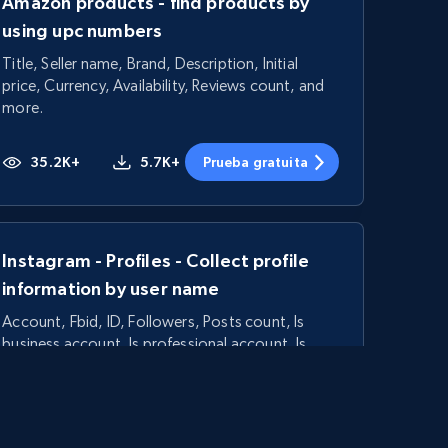
Amazon products - find products by
using upc numbers
Title, Seller name, Brand, Description, Initial
price, Currency, Availability, Reviews count, and
more.
35.2K+
5.7K+
Prueba gratuita
Instagram - Profiles - Collect profile
information by user name
Account, Fbid, ID, Followers, Posts count, Is
business account, Is professional account, Is
verified, and more.
22.3K+
3.4K+
Prueba gratuita