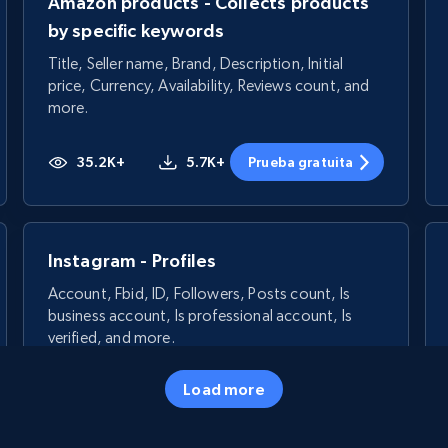
Amazon products - Collects products
by specific keywords
Title, Seller name, Brand, Description, Initial
price, Currency, Availability, Reviews count, and
more.
35.2K+
5.7K+
Prueba gratuita
Instagram - Profiles
Account, Fbid, ID, Followers, Posts count, Is
business account, Is professional account, Is
verified, and more.
Load more
22.3K+
3.4K+
Prueba gratuita