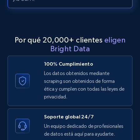
LinkedIn posts - Discover posts by Profile
URL
URL, ID, User id, Use url, Title, Headline, Post
Por qué 20,000+ clientes
eligen
text, Date posted, and more.
Bright Data
11.3K+
1.5K+
Prueba gratuita
100% Cumplimiento
Los datos obtenidos mediante
scraping son obtenidos de forma
LinkedIn posts - Discover new posts
ética y cumplen con todas las leyes de
company URL
privacidad.
URL, ID, User id, Use url, Title, Headline, Post
text, Date posted, and more.
Soporte global 24/7
Un equipo dedicado de profesionales
11.3K+
1.5K+
Prueba gratuita
de datos está aquí para ayudarte.