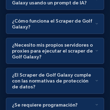
Video length, Likes, Views, and more.
Galaxy usando un prompt de IA?
8.1K+
714+
Prueba gratuita
¿Cómo funciona el Scraper de Golf
Galaxy?
Youtube - Videos posts - Discovery records
¿Necesito mis propios servidores o
by Explore page URL
proxies para ejecutar el scraper de
URL, Title, Youtuber, Youtuber md5, Video url,
Golf Galaxy?
Video length, Likes, Views, and more.
8.1K+
714+
Prueba gratuita
¿El Scraper de Golf Galaxy cumple
con las normativas de protección
de datos?
Youtube - Videos posts - Discovery videos
by podcast url
¿Se requiere programación?
URL, Title, Youtuber, Youtuber md5, Video url,