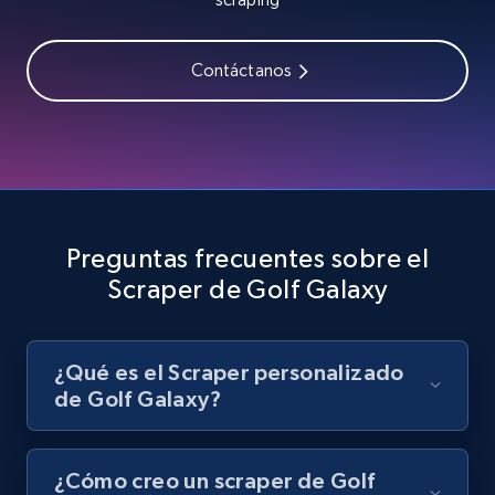
8.1K+
714+
Prueba gratuita
Contáctanos
Youtube - Videos posts - Search videos by
keyword and then apply relevant video
filters
URL, Title, Youtuber, Youtuber md5, Video url,
Video length, Likes, Views, and more.
Preguntas frecuentes sobre el
Scraper de Golf Galaxy
8.1K+
714+
Prueba gratuita
¿Qué es el Scraper personalizado
de Golf Galaxy?
Youtube - Videos posts - Collect YouTube
posts by hashtags
URL, Title, Youtuber, Youtuber md5, Video url,
¿Cómo creo un scraper de Golf