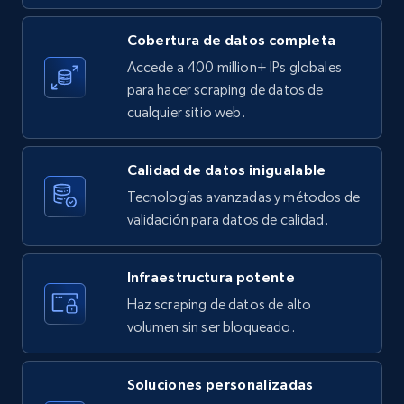
Cobertura de datos completa
X (formerly Twitter) - Posts
Accede a 400 million+ IPs globales
ID, User posted, Name, Description, Date
para hacer scraping de datos de
posted, Photos, URL, Quoted post, and more.
cualquier sitio web.
10.3K+
1.2K+
Prueba gratuita
Calidad de datos inigualable
Tecnologías avanzadas y métodos de
validación para datos de calidad.
X (formerly Twitter) - Posts - Collecting
Twitter posts URLs
Infraestructura potente
ID, User posted, Name, Description, Date
Haz scraping de datos de alto
posted, Photos, URL, Quoted post, and more.
volumen sin ser bloqueado.
10.3K+
1.2K+
Prueba gratuita
Soluciones personalizadas