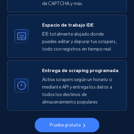
de CAPTCHA y más.
33.5K+
3.5K+
Prueba gratuita
Espacio de trabajo IDE
IDE totalmente alojado donde
Instagram - Profiles
puedes editar y depurar tus scrapers,
todo con registros en tiempo real.
Account, Fbid, ID, Followers, Posts count, Is
business account, Is professional account, Is
verified, and more.
Entrega de scraping programada
Activa scrapers según un horario o
22.3K+
3.5K+
Prueba gratuita
mediante API y entrega los datos a
todos los destinos de
almacenamiento populares
Instagram - Profiles - Collect profile
information by user name
Prueba gratuita
Account, Fbid, ID, Followers, Posts count, Is
business account, Is professional account, Is