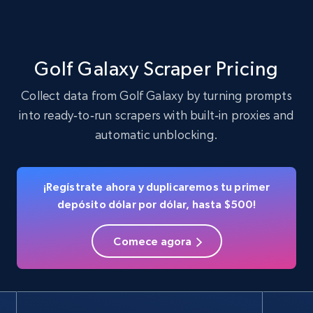
verified, and more.
22.3K+
3.5K+
Prueba gratuita
Golf Galaxy Scraper Pricing
Collect data from Golf Galaxy by turning prompts
into ready‑to‑run scrapers with built‑in proxies and
Crunchbase companies information
automatic unblocking.
Name, URL, ID, Cb rank, Region, About,
Industries, Operating status, and more.
¡Regístrate ahora y duplicaremos tu primer
15.6K+
1.6K+
Prueba gratuita
depósito dólar por dólar, hasta $500!
Comece agora
Crunchbase companies information -
Searching data by keyword
Name, URL, ID, Cb rank, Region, About,