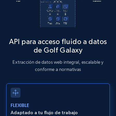
13.2K+
1.6K+
Prueba gratuita
Zillow properties listing information
Zpid, City, State, HomeStatus, Address,
API para acceso fluido a datos
IsListingClaimedByCurrentSignedInUser,
IsCurrentSignedInAgentResponsible, Bedrooms,
de Golf Galaxy
and more.
Extracción de datos web integral, escalable y
12K+
1.3K+
Prueba gratuita
conforme a normativas
Zillow properties listing information -
Discover by custom filters - location, home
FLEXIBLE
type and status
Adaptado a tu flujo de trabajo
Zpid, City, State, HomeStatus, Address,