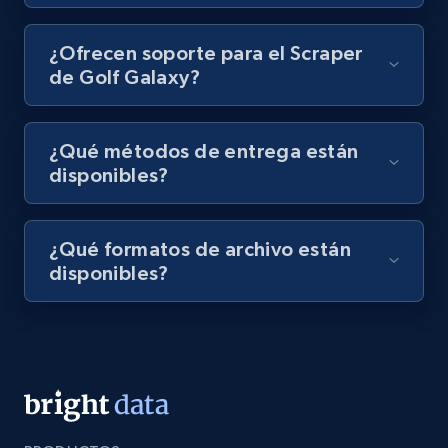
Video length, Likes, Views, and more.
¿Ofrecen soporte para el Scraper
8.1K+
714+
Prueba gratuita
de Golf Galaxy?
¿Qué métodos de entrega están
Amazon Reviews
disponibles?
URL, Product name, Product rating, Product
rating object, Product rating max, Rating,
Author name, Asin, and more.
¿Qué formatos de archivo están
disponibles?
7.4K+
870+
Prueba gratuita
TikTok - Posts
URL, Post id, Description, Create time, Digg