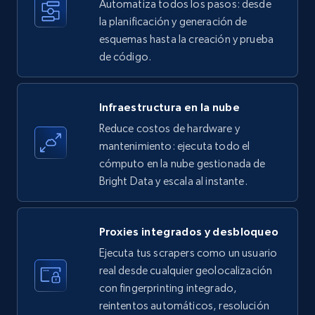
Automatiza todos los pasos: desde
35.2K+
5.7K+
Prueba gratuita
la planificación y generación de
esquemas hasta la creación y prueba
de código.
Amazon products - find products by using
upc numbers
Infraestructura en la nube
Title, Seller name, Brand, Description, Initial
Reduce costos de hardware y
price, Currency, Availability, Reviews count, and
more.
mantenimiento: ejecuta todo el
cómputo en la nube gestionada de
Bright Data y escala al instante.
35.2K+
5.7K+
Prueba gratuita
Proxies integrados y desbloqueo
LinkedIn company information
Ejecuta tus scrapers como un usuario
real desde cualquier geolocalización
ID, Name, Country code, Locations, Followers,
con fingerprinting integrado,
Employees in linkedin, About, Specialties, and
more.
reintentos automáticos, resolución