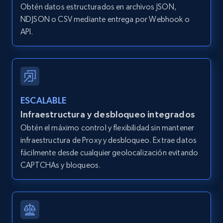
Obtén datos estructurados en archivos JSON,
IsListingClaimedByCurrentSignedInUser,
IsCurrentSignedInAgentResponsible, Bedrooms,
NDJSON o CSV mediante entrega por Webhook o
and more.
API.
12K+
1.3K+
Prueba gratuita
ESCALABLE
Zillow properties listing information -
Infraestructura y desbloqueo integrados
Search by parameters on zillow and use the
Obtén el máximo control y flexibilidad sin mantener
direct link as input
infraestructura de Proxy y desbloqueo. Extrae datos
Zpid, City, State, HomeStatus, Address,
fácilmente desde cualquier geolocalización evitando
IsListingClaimedByCurrentSignedInUser,
CAPTCHAs y bloqueos.
IsCurrentSignedInAgentResponsible, Bedrooms,
and more.
12K+
1.3K+
Prueba gratuita