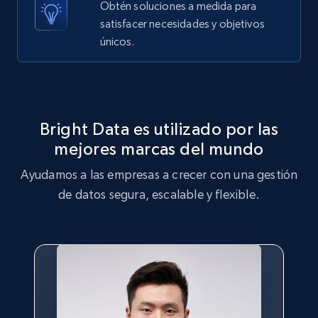
Obtén soluciones a medida para
satisfacer necesidades y objetivos
X (formerly Twitter) - Posts - Getting x
únicos.
posts by array of profiles
ID, User posted, Name, Description, Date
posted, Photos, URL, Quoted post, and more.
Bright Data es utilizado por las
10.3K+
1.2K+
Prueba gratuita
mejores marcas del mundo
Ayudamos a las empresas a crecer con una gestión
de datos segura, escalable y flexible.
TikTok - Profiles
Account id, Nickname, Biography, Awg
engagement rate, Comment engagement rate,
Like engagement rate, Bio link, Predicted lang,
and more.
8.3K+
963+
Prueba gratuita