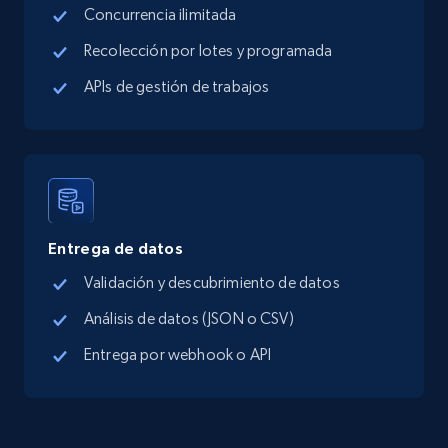
Concurrencia ilimitada
Google Maps full information - Collect
Google Maps Businesses data by place id
Recolección por lotes y programada
Place id, URL, Country, Name, Category,
APIs de gestión de trabajos
Address, Description, Business details, and
more.
13.2K+
1.7K+
Prueba gratuita
Entrega de datos
Google Maps full information - Discover
Validación y descubrimiento de datos
new records by Customer ID
Análisis de datos (JSON o CSV)
Place id, URL, Country, Name, Category,
Address, Description, Business details, and
Entrega por webhook o API
more.
13.2K+
1.7K+
Prueba gratuita