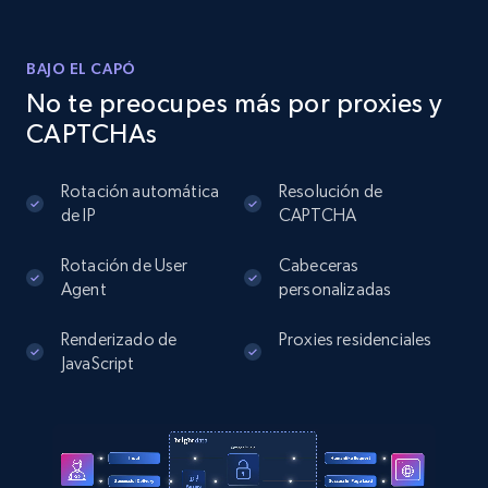
BAJO EL CAPÓ
Instagram - Posts
No te preocupes más por proxies y
URL, User posted, Description, Hashtags, Num
CAPTCHAs
comments, Date posted, Likes, Photos, and
more.
Rotación automática
Resolución de
de IP
CAPTCHA
13.2K+
1.6K+
Prueba gratuita
Rotación de User
Cabeceras
Agent
personalizadas
Instagram - Posts - Collects posts from a
Renderizado de
Proxies residenciales
specific URLs by using profile URL
JavaScript
URL, User posted, Description, Hashtags, Num
comments, Date posted, Likes, Photos, and
more.