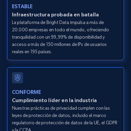
ESTABLE
Infraestructura probada en batalla
LinkedIn posts
La plataforma de Bright Data impulsa a más de
URL, ID, User id, Use url, Title, Headline, Post
20.000 empresas en todo el mundo, ofreciendo
text, Date posted, and more.
tranquilidad con un 99,99% de disponibilidad y
acceso a más de 150 millones de IPs de usuarios
11.3K+
1.5K+
Prueba gratuita
reales en 195 países.
LinkedIn posts - Discover user's articles by
URL
CONFORME
URL, ID, User id, Use url, Title, Headline, Post
Cumplimiento líder en la industria
text, Date posted, and more.
Nuestras prácticas de privacidad cumplen con las
leyes de protección de datos, incluido el marco
11.3K+
1.5K+
Prueba gratuita
regulatorio de protección de datos de la UE, el GDPR
y la CCPA.