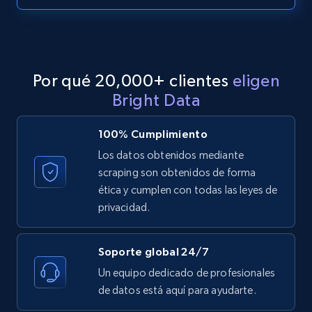
Etsy
URL, Product id, Listing inventory id, Title, Rating,
Reviews count shop, Reviews count item, Initial
Por qué 20,000+ clientes
eligen
price, and more.
Bright Data
1.9K+
323+
Prueba gratuita
100% Cumplimiento
Los datos obtenidos mediante
scraping son obtenidos de forma
ética y cumplen con todas las leyes de
Etsy - Collect data on products using
privacidad.
specified keywords
URL, Product id, Listing inventory id, Title, Rating,
Reviews count shop, Reviews count item, Initial
Soporte global 24/7
price, and more.
Un equipo dedicado de profesionales
de datos está aquí para ayudarte.
1.9K+
323+
Prueba gratuita