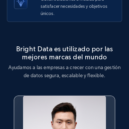
satisfacer necesidades y objetivos
únicos.
Target
URL, Product id, Title, Product description,
Rating, Reviews count, Initial price, Discount,
and more.
Bright Data es utilizado por las
mejores marcas del mundo
1.3K+
175+
Prueba gratuita
Ayudamos a las empresas a crecer con una gestión
de datos segura, escalable y flexible.
Target - Gather data on products using
specified keywords
URL, Product id, Title, Product description,
Rating, Reviews count, Initial price, Discount,
and more.