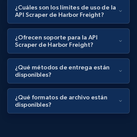
991+
165+
Prueba gratuita
¿Cuáles son los límites de uso de la
API Scraper de Harbor Freight?
Lazada - Products - Discover products by
¿Ofrecen soporte para la API
category URL or brand URL
Scraper de Harbor Freight?
URL, Title, Rating, Reviews, Initial price, Final
price, Currency, Stock, and more.
¿Qué métodos de entrega están
disponibles?
991+
165+
Prueba gratuita
¿Qué formatos de archivo están
disponibles?
Lazada - Products - Discover products by
seller URL
URL, Title, Rating, Reviews, Initial price, Final
price, Currency, Stock, and more.