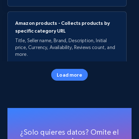
Amazon products - Collects products by
specific category URL
Title, Seller name, Brand, Description, Initial
price, Currency, Availability, Reviews count, and
more.
35.3K+
5.7K+
Prueba gratuita
Load more
Amazon products - Collects products by
specific keywords
Title, Seller name, Brand, Description, Initial
price, Currency, Availability, Reviews count, and
¿Solo quieres datos? Omite el
more.