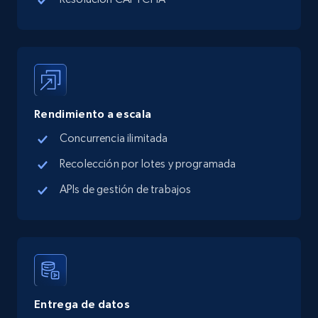
TikTok Shop - category
URL, Title, Available, Description, Currency, Initial
price, Final price, Discount percent, and more.
5.4K+
668+
Prueba gratuita
Rendimiento a escala
Concurrencia ilimitada
TikTok Shop - Collect TikTok shop products
Recolección por lotes y programada
by keywords search
APIs de gestión de trabajos
URL, Title, Available, Description, Currency, Initial
price, Final price, Discount percent, and more.
5.4K+
668+
Prueba gratuita
Entrega de datos
TikTok Shop - discover records by shop url