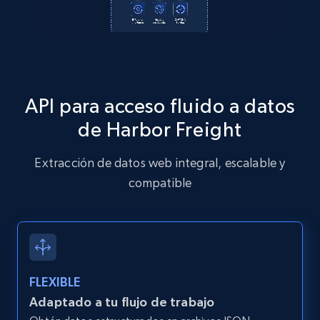
2.1K+
375+
Prueba gratuita
Amazon products global dataset - Collects
API para acceso fluido a datos
products by specific category URL
de Harbor Freight
Title, Seller name, Brand, Description, Initial
price, Currency, Availability, Reviews count, and
Extracción de datos web integral, escalable y
more.
compatible
2.1K+
375+
Prueba gratuita
Amazon products global dataset -
FLEXIBLE
Collecting products by keyword search
Adaptado a tu flujo de trabajo