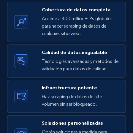
Cobertura de datos completa
Accede a 400 million+ IPs globales
Etsy - Collects data from shop's URL
para hacer scraping de datos de
cualquier sitio web.
URL, Product id, Listing inventory id, Title, Rating,
Reviews count shop, Reviews count item, Initial
price, and more.
Calidad de datos inigualable
Tecnologías avanzadas y métodos de
1.9K+
323+
Prueba gratuita
validación para datos de calidad.
Infraestructura potente
Amazon products search
Haz scraping de datos de alto
Asin, URL, Name, Sponsored, Initial price, Final
volumen sin ser bloqueado.
price, Currency, Sold, and more.
Soluciones personalizadas
1.6K+
181+
Prueba gratuita
Obtén soluciones a medida para