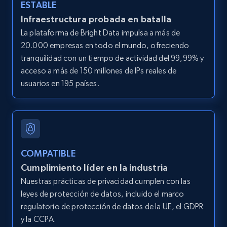
Amazon products global dataset - Collect
ESTABLE
Amazon products by seller URL
Infraestructura probada en batalla
Title, Seller name, Brand, Description, Initial
La plataforma de Bright Data impulsa a más de
price, Currency, Availability, Reviews count, and
20.000 empresas en todo el mundo, ofreciendo
more.
tranquilidad con un tiempo de actividad del 99,99% y
acceso a más de 150 millones de IPs reales de
2.1K+
375+
Prueba gratuita
usuarios en 195 países.
Amazon products global dataset - Collect
products from Brands URLs
COMPATIBLE
Title, Seller name, Brand, Description, Initial
Cumplimiento líder en la industria
price, Currency, Availability, Reviews count, and
more.
Nuestras prácticas de privacidad cumplen con las
leyes de protección de datos, incluido el marco
regulatorio de protección de datos de la UE, el GDPR
2.1K+
375+
Prueba gratuita
y la CCPA.