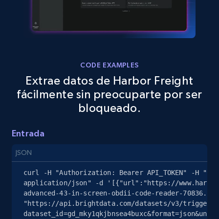
Seller reviews, Breadcrumbs, Root category, and
more.
2.5K+
359+
Prueba gratuita
CODE EXAMPLES
Extrae datos de Harbor Freight
eBay - Gather data on products using
fácilmente sin preocuparte por ser
specified keywords
bloqueado.
URL, Product id, Title, Seller name, Seller rating,
Seller reviews, Breadcrumbs, Root category, and
Entrada
more.
JSON
2.5K+
359+
Prueba gratuita
curl -H "Authorization: Bearer API_TOKEN" -H "Con
application/json" -d '[{"url":"https://www.harbor
advanced-43-in-screen-obdii-code-reader-70836.htm
"https://api.brightdata.com/datasets/v3/trigger?
eBay - Collect products from shops on eBay
dataset_id=gd_mky1qkjbnsea4buxc&format=json&uncom