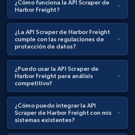
¿Cómo funciona la API Scraper de
Harbor Freight?
1.1K+
149+
Prueba gratuita
¿La API Scraper de Harbor Freight
Lazada - Products
cumple con las regulaciones de
protección de datos?
URL, Title, Rating, Reviews, Initial price, Final
price, Currency, Stock, and more.
¿Puedo usar la API Scraper de
991+
165+
Prueba gratuita
Harbor Freight para análisis
competitivo?
Lazada - Products - Discover products by
¿Cómo puedo integrar la API
keyword
Scraper de Harbor Freight con mis
URL, Title, Rating, Reviews, Initial price, Final
sistemas existentes?
price, Currency, Stock, and more.