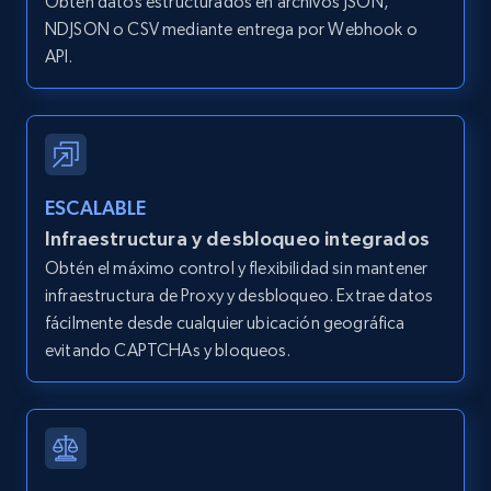
Title, Seller name, Brand, Description, Initial
Obtén datos estructurados en archivos JSON,
price, Currency, Availability, Reviews count, and
NDJSON o CSV mediante entrega por Webhook o
more.
API.
2.1K+
375+
Prueba gratuita
ESCALABLE
Amazon products global dataset - Collects
Infraestructura y desbloqueo integrados
products by best sellers category URL
Obtén el máximo control y flexibilidad sin mantener
Title, Seller name, Brand, Description, Initial
infraestructura de Proxy y desbloqueo. Extrae datos
price, Currency, Availability, Reviews count, and
fácilmente desde cualquier ubicación geográfica
more.
evitando CAPTCHAs y bloqueos.
2.1K+
375+
Prueba gratuita