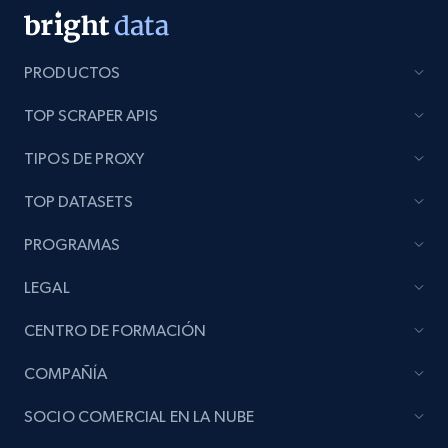
991+
165+
Prueba gratuita
PRODUCTOS
TOP SCRAPER APIS
Lazada - Products - Discover products by
brand URL
TIPOS DE PROXY
URL, Title, Rating, Reviews, Initial price, Final
TOP DATASETS
price, Currency, Stock, and more.
PROGRAMAS
991+
165+
Prueba gratuita
LEGAL
CENTRO DE FORMACIÓN
Lowes.com
COMPAÑÍA
URL, Domain, Marketplace pn, Sku, Other pn,
Model number, Gtin ean pn, Product name, and
SOCIO COMERCIAL EN LA NUBE
more.