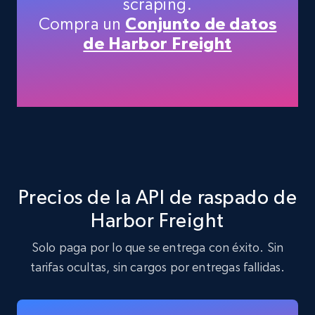
scraping.
Compra un
Conjunto de datos
35.3K+
5.7K+
Prueba gratuita
de Harbor Freight
Amazon products - find products by using
upc numbers
Title, Seller name, Brand, Description, Initial
price, Currency, Availability, Reviews count, and
more.
Precios de la API de raspado de
35.3K+
5.7K+
Prueba gratuita
Harbor Freight
Solo paga por lo que se entrega con éxito. Sin
tarifas ocultas, sin cargos por entregas fallidas.
Amazon Reviews
URL, Product name, Product rating, Product
rating object, Product rating max, Rating,