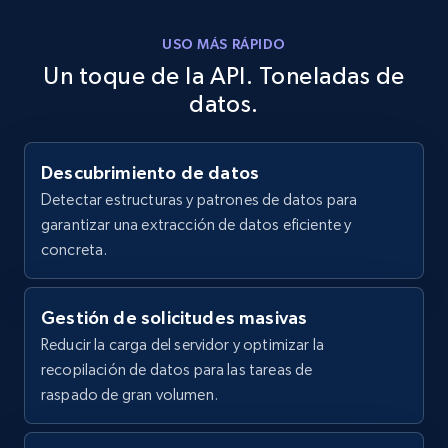
    "gtin": null,

Home Depot US
    "mpn": "2252A-B1",

USO MÁS RÁPIDO
    "title": "Micro-Cleaning Accessory Kit 
URL, Domain, Country code, Model number,
Un toque de la API. Toneladas de
for Wet\/Dry Vacuums, 9-Piece"

Sku, Product id, Product name, Manufacturer,
  },

and more.
datos.
  {

    "db_source": "1785863835581",

2.1K+
355+
Prueba gratuita
    "timestamp": "2026-08-04",

Descubrimiento de datos
    "url": 
"https:\/\/www.harborfreight.com\/9-1-2-half-
Detectar estructuras y patrones de datos para
inch-magnetic-parts-tray-with-hood-
garantizar una extracción de datos eficiente y
97801.html",

Home Depot US - Gather data on products
concreta.
    "item_id": "97801",

using specified keywords
    "variant_id": null,

    "gtin": null,

URL, Domain, Country code, Model number,
Gestión de solicitudes masivas
    "mpn": null,

Sku, Product id, Product name, Manufacturer,
Reducir la carga del servidor y optimizar la
    "title": "9-1\/2 in. Magnetic Parts Tray 
and more.
with Hood"

recopilación de datos para las tareas de
  },

raspado de gran volumen.
2.1K+
355+
Prueba gratuita
  {

    "db_source": "1785863835581",
