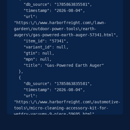
    "db_source": "1785863835581",

URL, Product id, Title, Product description,
    "timestamp": "2026-08-04",

Rating, Reviews count, Images, Variations, and
    "url": 
more.
"https:\/\/www.harborfreight.com\/lawn-
garden\/outdoor-power-tools\/earth-
augers\/gas-powered-earth-auger-57341.html",

2.4K+
200+
Prueba gratuita
    "item_id": "57341",

    "variant_id": null,

    "gtin": null,

    "mpn": null,

Google Shopping - collects products from
    "title": "Gas-Powered Earth Auger"

web using keywords
  },

  {

URL, Product id, Title, Product description,
    "db_source": "1785863835581",

Rating, Reviews count, Images, Variations, and
    "timestamp": "2026-08-04",

more.
    "url": 
"https:\/\/www.harborfreight.com\/automotive-
tools\/micro-cleaning-accessory-kit-for-
2.4K+
200+
Prueba gratuita
wetdry-vacuums-9-piece-59695.html",

    "item_id": "59695",

    "variant_id": null,
