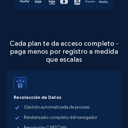
using sku numbers
URL, Final price, Sku, Currency, Gtin,
Specifications, Image urls, Top reviews, and
more.
Cada plan te da acceso completo -
5.6K+
876+
Prueba gratuita
paga menos por registro a medida
que escalas
TikTok Shop
URL, Title, Available, Description, Currency, Initial
price, Final price, Discount percent, and more.
Recolección de Datos
5.4K+
668+
Prueba gratuita
Gestión automatizada de proxies
Renderizado completo del navegador
Resolución CAPTCHA