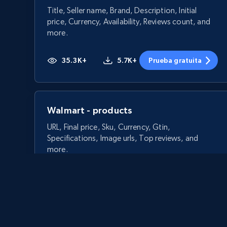
Title, Seller name, Brand, Description, Initial
price, Currency, Availability, Reviews count, and
more.
35.3K+
5.7K+
Prueba gratuita
Walmart - products
URL, Final price, Sku, Currency, Gtin,
Specifications, Image urls, Top reviews, and
more.
5.6K+
875+
Prueba gratuita