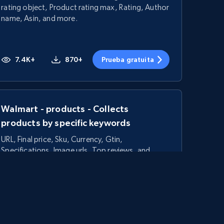
rating object, Product rating max, Rating, Author
name, Asin, and more.
7.4K+
870+
Prueba gratuita
Walmart - products - Collects
products by specific keywords
URL, Final price, Sku, Currency, Gtin,
Specifications, Image urls, Top reviews, and
more.
5.6K+
875+
Prueba gratuita