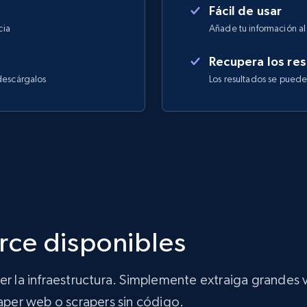
Fácil de usar
cia
Añade tu información al 
Recupera los res
descárgalos
Los resultados se pued
ce disponibles
ner la infraestructura. Simplemente extraiga grande
raper web o scrapers sin código.