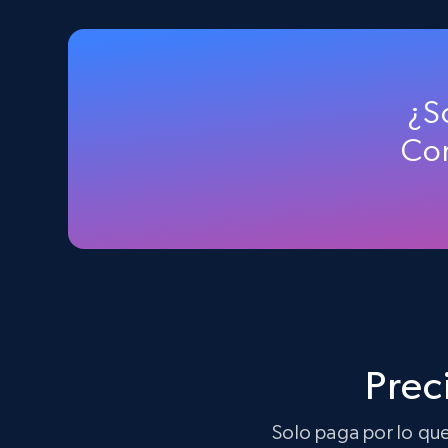
Walmart - products - Discover
products by using sku numbers
¿S
URL, Final price, Sku, Currency, Gtin,
Specifications, Image urls, Top reviews, and
Co
more.
5.6K+
875+
Prueba gratuita
TikTok Shop - Collect TikTok shop
products by keywords search
Prec
URL, Title, Available, Description, Currency, Initial
price, Final price, Discount percent, and more.
Solo paga por lo que 