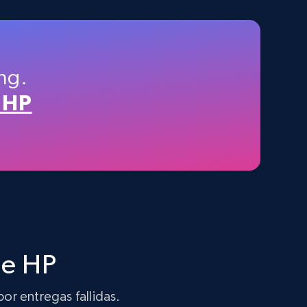
TikTok Shop - category
URL, Title, Available, Description, Currency, Initial
ng.
price, Final price, Discount percent, and more.
 HP
5.4K+
668+
Prueba gratuita
Amazon sellers info
Seller id, URL, Seller name, Description, Detailed
info, Stars, Feedbacks, Return policy, and more.
de HP
por entregas fallidas.