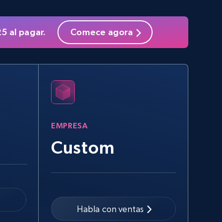
2.5K+
378+
Prueba gratuita
5 al pagar.
Comece agora
eBay - Collect products from shops on
eBay
URL, Product id, Title, Seller name, Seller rating,
Seller reviews, Breadcrumbs, Root category, and
more.
EMPRESA
2.5K+
359+
Prueba gratuita
Custom
Google Shopping - collects products
from web using keywords
Habla con ventas
URL, Product id, Title, Product description,
Rating, Reviews count, Images, Variations, and