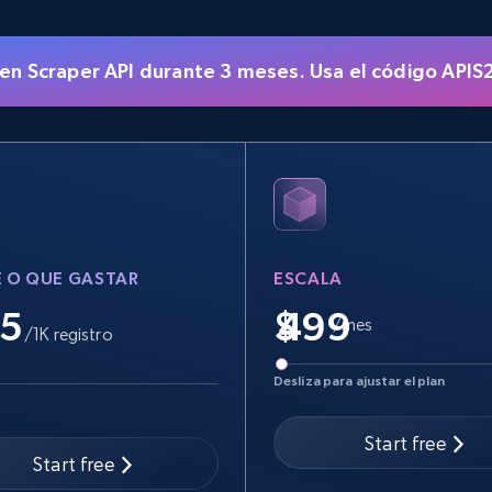
5.4K+
668+
Prueba gratuita
n Scraper API durante 3 meses. Usa el código APIS2
eBay - Gather data on products using
specified keywords
URL, Product id, Title, Seller name, Seller rating,
Seller reviews, Breadcrumbs, Root category, and
more.
 O QUE GASTAR
ESCALA
2.5K+
359+
Prueba gratuita
.5
$
/mes
/1K registro
Desliza para ajustar el plan
Google Shopping
URL, Product id, Title, Product description,
Start free
Rating, Reviews count, Images, Variations, and
Start free
more.