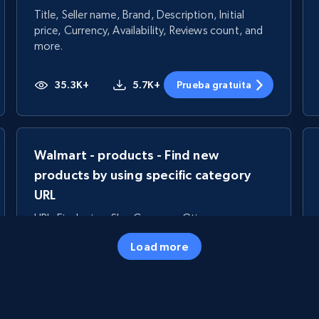
Title, Seller name, Brand, Description, Initial
price, Currency, Availability, Reviews count, and
more.
35.3K+
5.7K+
Prueba gratuita
Walmart - products - Find new
products by using specific category
URL
URL, Final price, Sku, Currency, Gtin,
Specifications, Image urls, Top reviews, and
Load more
more.
5.6K+
875+
Prueba gratuita