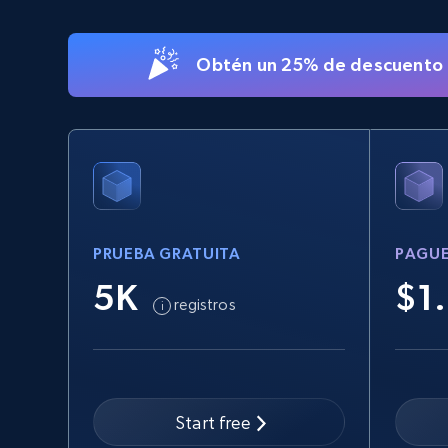
5.4K+
668+
Prueba gratuita
Obtén un 25% de descuento e
eBay
URL, Product id, Title, Seller name, Seller rating,
Seller reviews, Breadcrumbs, Root category, and
more.
PRUEBA GRATUITA
PAGUE
2.5K+
359+
Prueba gratuita
5K
$1
registros
eBay - Collect records by category
URL, Product id, Title, Seller name, Seller rating,
Seller reviews, Breadcrumbs, Root category, and
Start free
more.