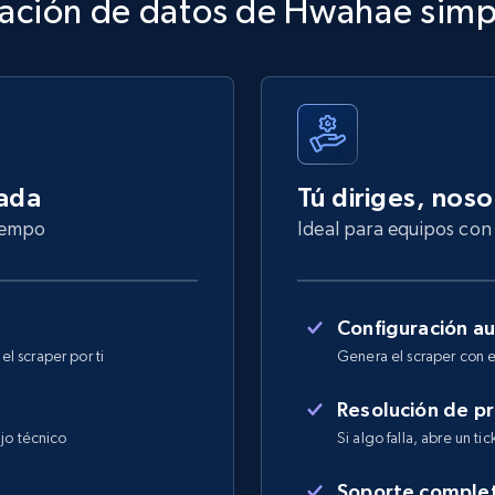
ación de datos de Hwahae simp
nada
Tú diriges, nos
tiempo
Ideal para equipos con 
Configuración a
l scraper por ti
Genera el scraper con e
Resolución de p
jo técnico
Si algo falla, abre un ti
Soporte comple