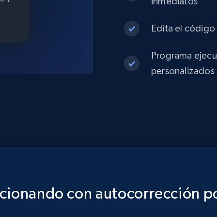
inmediatos
Edita el código 
Programa ejecuc
personalizados
ncionando con autocorrección po