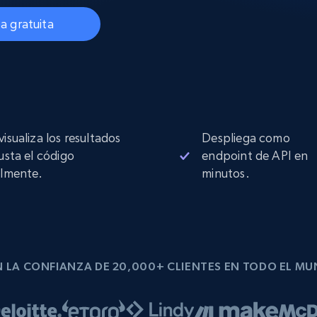
Proxies de
collected
Comienza desde
esde
$0.9/IP
datacenter
a gratuita
B
esde
Proxies de ISP
de
Más de 1,300,000+ proxies residenciales
estáticos totalmente compatibles
visualiza los resultados
Despliega como
ra
justa el código
endpoint de API en
ilmente.
minutos.
 LA CONFIANZA DE 20,000+ CLIENTES EN TODO EL M