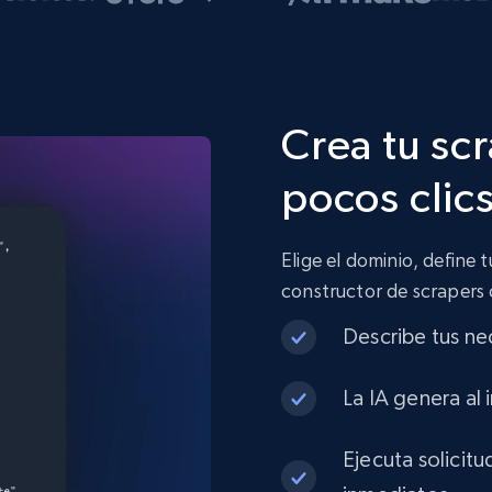
Crea tu sc
pocos clic
Elige el dominio, define 
constructor de scrapers
Describe tus ne
La IA genera al 
Ejecuta solicit