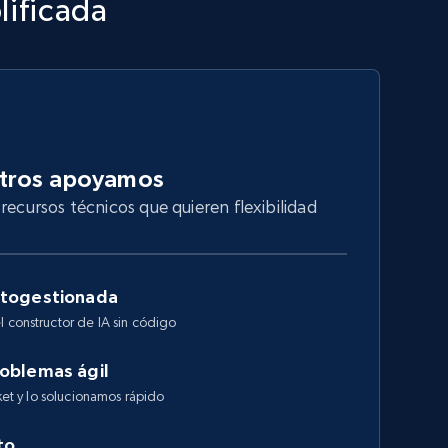
lificada
otros apoyamos
recursos técnicos que quieren flexibilidad
utogestionada
l constructor de IA sin código
roblemas ágil
cket y lo solucionamos rápido
to