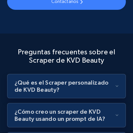
Contáctanos
8.1K+
716+
Prueba gratuita
Youtube - Videos posts - Discovery records
by Explore page URL
Preguntas frecuentes sobre el
URL, Title, Youtuber, Youtuber md5, Video url,
Scraper de KVD Beauty
Video length, Likes, Views, and more.
8.1K+
716+
Prueba gratuita
¿Qué es el Scraper personalizado
de KVD Beauty?
Youtube - Videos posts - Discovery videos
¿Cómo creo un scraper de KVD
by podcast url
Beauty usando un prompt de IA?
URL, Title, Youtuber, Youtuber md5, Video url,
Video length, Likes, Views, and more.