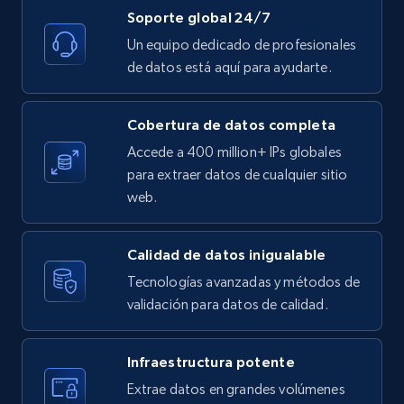
Soporte global 24/7
Un equipo dedicado de profesionales
de datos está aquí para ayudarte.
Youtube - Videos posts - Search new
youtube videos by keyword
URL, Title, Youtuber, Youtuber md5, Video url,
Cobertura de datos completa
Video length, Likes, Views, and more.
Accede a 400 million+ IPs globales
para extraer datos de cualquier sitio
8.1K+
716+
Prueba gratuita
web.
Calidad de datos inigualable
Youtube - Videos posts - Discover videos by
Tecnologías avanzadas y métodos de
channel URL
validación para datos de calidad.
URL, Title, Youtuber, Youtuber md5, Video url,
Video length, Likes, Views, and more.
Infraestructura potente
Extrae datos en grandes volúmenes
8.1K+
716+
Prueba gratuita