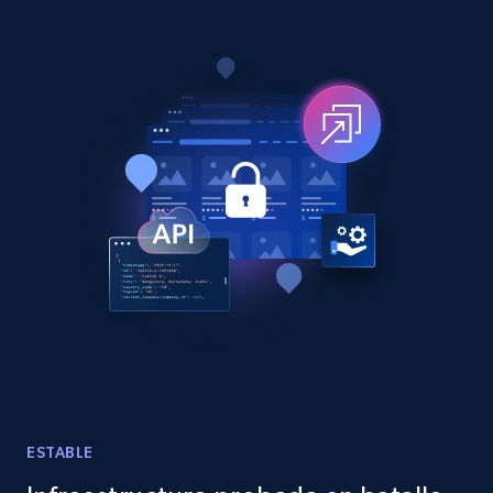
LinkedIn posts - Discover posts by Profile
URL
URL, ID, User id, Use url, Title, Headline, Post
text, Date posted, and more.
11.3K+
1.5K+
Prueba gratuita
LinkedIn posts - Discover new posts
company URL
URL, ID, User id, Use url, Title, Headline, Post
text, Date posted, and more.
11.3K+
1.5K+
Prueba gratuita
ESTABLE