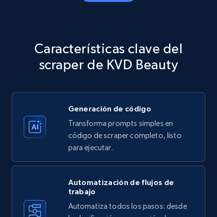
Amazon products - Collects products by
specific category URL
Title, Seller name, Brand, Description, Initial
Características clave del
price, Currency, Availability, Reviews count, and
more.
scraper de KVD Beauty
35.3K+
5.7K+
Prueba gratuita
Generación de código
Transforma prompts simples en
Amazon products - Collects products by
código de scraper completo, listo
specific keywords
para ejecutar.
Title, Seller name, Brand, Description, Initial
price, Currency, Availability, Reviews count, and
more.
Automatización de flujos de
trabajo
Automatiza todos los pasos: desde
35.3K+
5.7K+
Prueba gratuita