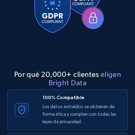
TikTok - Profiles - Discover by search URL
and country
Account id, Nickname, Biography, Awg
engagement rate, Comment engagement rate,
Like engagement rate, Bio link, Predicted lang,
and more.
8.3K+
963+
Prueba gratuita
Por qué 20,000+ clientes
eligen
Bright Data
100% Compatible
Youtube - Videos posts
Los datos extraídos se obtienen de
URL, Title, Youtuber, Youtuber md5, Video url,
Video length, Likes, Views, and more.
forma ética y cumplen con todas las
leyes de privacidad.
8.1K+
716+
Prueba gratuita