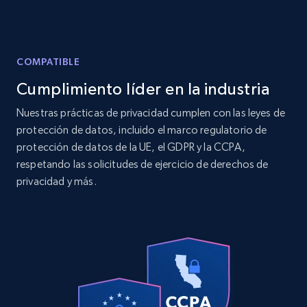
X (formerly Twitter) - Posts - Getting x
posts by array of profiles
ID, User posted, Name, Description, Date
COMPATIBLE
posted, Photos, URL, Quoted post, and more.
Cumplimiento líder en la industria
10.4K+
1.2K+
Prueba gratuita
Nuestras prácticas de privacidad cumplen con las leyes de
protección de datos, incluido el marco regulatorio de
protección de datos de la UE, el GDPR y la CCPA,
respetando las solicitudes de ejercicio de derechos de
TikTok - Profiles
privacidad y más.
Account id, Nickname, Biography, Awg
engagement rate, Comment engagement rate,
Like engagement rate, Bio link, Predicted lang,
and more.
8.3K+
963+
Prueba gratuita