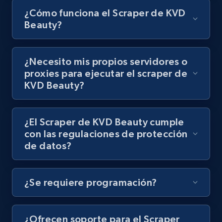
¿Cómo funciona el Scraper de KVD
8.1K+
716+
Prueba gratuita
Beauty?
¿Necesito mis propios servidores o
Amazon Reviews
proxies para ejecutar el scraper de
KVD Beauty?
URL, Product name, Product rating, Product
rating object, Product rating max, Rating,
Author name, Asin, and more.
¿El Scraper de KVD Beauty cumple
con las regulaciones de protección
7.4K+
872+
Prueba gratuita
de datos?
¿Se requiere programación?
TikTok - Posts
URL, Post id, Description, Create time, Digg
count, Share count, Collect count, Comment
¿Ofrecen soporte para el Scraper
count, and more.