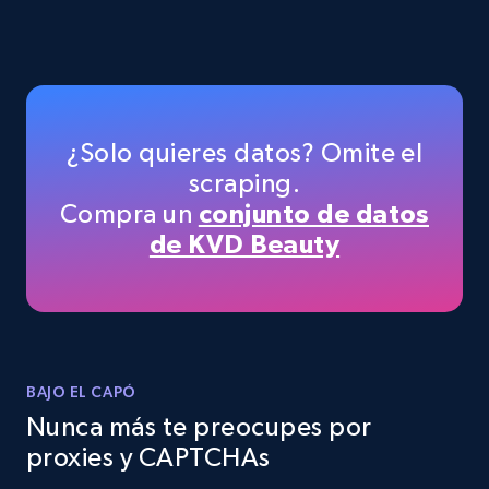
Instagram - Posts
URL, User posted, Description, Hashtags, Num
comments, Date posted, Likes, Photos, and
more.
¿Solo quieres datos? Omite el
scraping.
13.2K+
1.6K+
Prueba gratuita
Compra un
conjunto de datos
de KVD Beauty
Instagram - Posts - Collects posts from a
specific URLs by using profile URL
URL, User posted, Description, Hashtags, Num
comments, Date posted, Likes, Photos, and
BAJO EL CAPÓ
more.
Nunca más te preocupes por
proxies y CAPTCHAs
13.2K+
1.6K+
Prueba gratuita