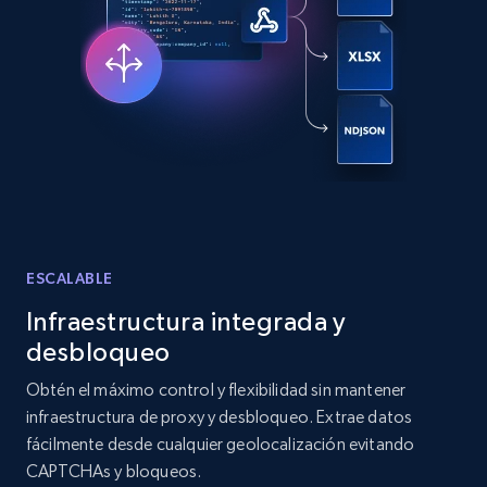
LinkedIn posts
URL, ID, User id, Use url, Title, Headline, Post
text, Date posted, and more.
11.3K+
1.5K+
Prueba gratuita
LinkedIn posts - Discover user's articles by
ESCALABLE
URL
Infraestructura integrada y
URL, ID, User id, Use url, Title, Headline, Post
text, Date posted, and more.
desbloqueo
Obtén el máximo control y flexibilidad sin mantener
11.3K+
1.5K+
Prueba gratuita
infraestructura de proxy y desbloqueo. Extrae datos
fácilmente desde cualquier geolocalización evitando
CAPTCHAs y bloqueos.