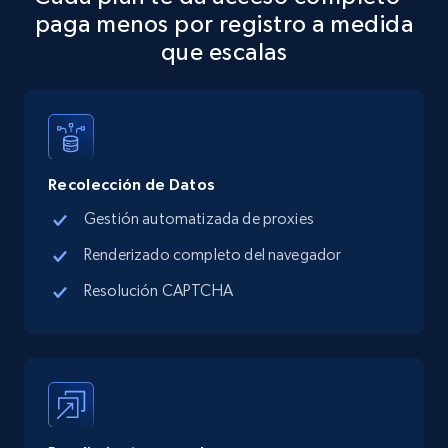
Address, Description, Business details, and
paga menos por registro a medida
more.
que escalas
13.3K+
1.7K+
Prueba gratuita
Recolección de Datos
Google Maps full information - discover
records by location search
Gestión automatizada de proxies
Place id, URL, Country, Name, Category,
Renderizado completo del navegador
Address, Description, Business details, and
Resolución CAPTCHA
more.
13.3K+
1.7K+
Prueba gratuita
Google Maps full information - Collect