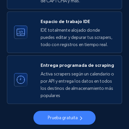
de CAPTCHA y más.
33.6K+
3.5K+
Prueba gratuita
Espacio de trabajo IDE
IDE totalmente alojado donde
Instagram - Profiles
puedes editar y depurar tus scrapers,
Account, Fbid, ID, Followers, Posts count, Is
todo con registros en tiempo real.
business account, Is professional account, Is
verified, and more.
Entrega programada de scraping
22.4K+
3.5K+
Prueba gratuita
Activa scrapers según un calendario o
por API y entrega los datos en todos
los destinos de almacenamiento más
populares
Instagram - Profiles - Collect profile
information by user name
Account, Fbid, ID, Followers, Posts count, Is
Prueba gratuita
business account, Is professional account, Is
verified, and more.