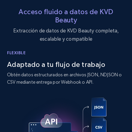
IsCurrentSignedInAgentResponsible, Bedrooms,
and more.
Acceso fluido a datos de KVD
Beauty
12K+
1.3K+
Prueba gratuita
Extracción de datos de KVD Beauty completa,
escalable y compatible
FLEXIBLE
Zillow properties listing information -
Search by parameters on zillow and use the
Adaptado a tu flujo de trabajo
direct link as input
Obtén datos estructurados en archivos JSON, NDJSON o
Zpid, City, State, HomeStatus, Address,
CSV mediante entrega por Webhook o API.
IsListingClaimedByCurrentSignedInUser,
IsCurrentSignedInAgentResponsible, Bedrooms,
and more.
12K+
1.3K+
Prueba gratuita