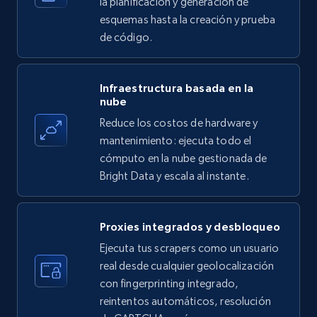
la planificación y generación de
esquemas hasta la creación y prueba
de código.
Amazon products - find products by using
upc numbers
Infraestructura basada en la
Title, Seller name, Brand, Description, Initial
nube
price, Currency, Availability, Reviews count, and
Reduce los costos de hardware y
more.
mantenimiento: ejecuta todo el
cómputo en la nube gestionada de
35.3K+
5.7K+
Prueba gratuita
Bright Data y escala al instante.
Proxies integrados y desbloqueo
LinkedIn company information
Ejecuta tus scrapers como un usuario
ID, Name, Country code, Locations, Followers,
real desde cualquier geolocalización
Employees in linkedin, About, Specialties, and
con fingerprinting integrado,
more.
reintentos automáticos, resolución