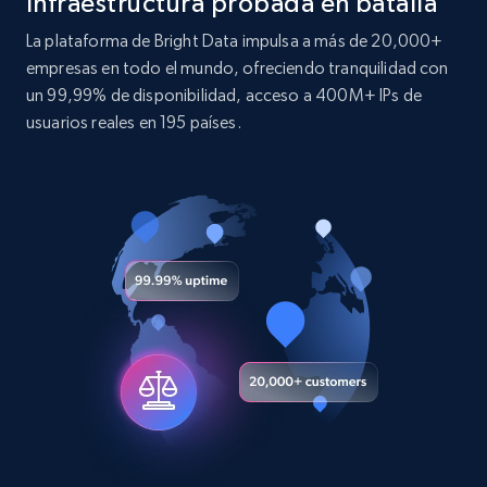
Infraestructura probada en batalla
X (formerly Twitter) - Posts
La plataforma de Bright Data impulsa a más de 20,000+
empresas en todo el mundo, ofreciendo tranquilidad con
ID, User posted, Name, Description, Date
posted, Photos, URL, Quoted post, and more.
un 99,99% de disponibilidad, acceso a 400M+ IPs de
usuarios reales en 195 países.
10.4K+
1.2K+
Prueba gratuita
X (formerly Twitter) - Posts - Collecting
Twitter posts URLs
ID, User posted, Name, Description, Date
posted, Photos, URL, Quoted post, and more.
10.4K+
1.2K+
Prueba gratuita