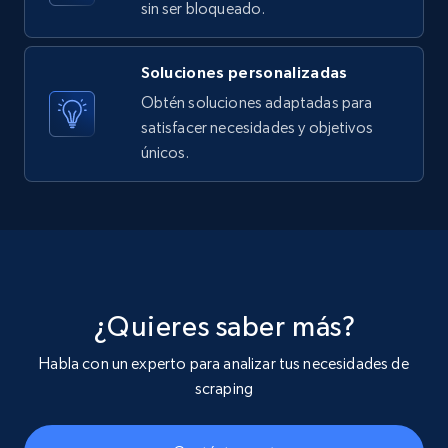
sin ser bloqueado.
Soluciones personalizadas
Youtube - Videos posts - Search videos by
Obtén soluciones adaptadas para
keyword and then apply relevant video
satisfacer necesidades y objetivos
filters
únicos.
URL, Title, Youtuber, Youtuber md5, Video url,
Video length, Likes, Views, and more.
8.1K+
716+
Prueba gratuita
¿Quieres saber más?
Youtube - Videos posts - Collect YouTube
Habla con un experto para analizar tus necesidades de
posts by hashtags
scraping
URL, Title, Youtuber, Youtuber md5, Video url,
Video length, Likes, Views, and more.