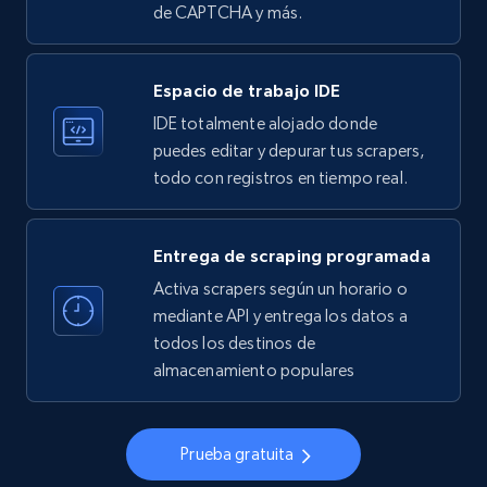
de CAPTCHA y más.
33.6K+
3.5K+
Prueba gratuita
Espacio de trabajo IDE
IDE totalmente alojado donde
Instagram - Profiles
puedes editar y depurar tus scrapers,
todo con registros en tiempo real.
Account, Fbid, ID, Followers, Posts count, Is
business account, Is professional account, Is
verified, and more.
Entrega de scraping programada
Activa scrapers según un horario o
22.4K+
3.5K+
Prueba gratuita
mediante API y entrega los datos a
todos los destinos de
almacenamiento populares
Instagram - Profiles - Collect profile
information by user name
Prueba gratuita
Account, Fbid, ID, Followers, Posts count, Is
business account, Is professional account, Is