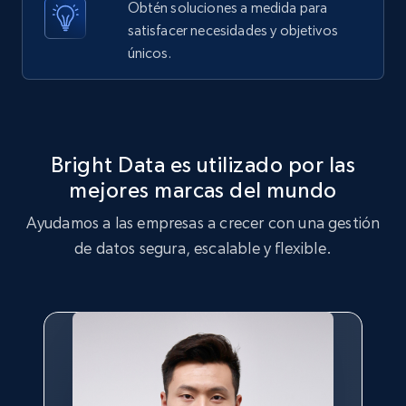
Obtén soluciones a medida para
satisfacer necesidades y objetivos
X (formerly Twitter) - Posts - Getting x
únicos.
posts by array of profiles
ID, User posted, Name, Description, Date
posted, Photos, URL, Quoted post, and more.
Bright Data es utilizado por las
10.4K+
1.2K+
Prueba gratuita
mejores marcas del mundo
Ayudamos a las empresas a crecer con una gestión
de datos segura, escalable y flexible.
TikTok - Profiles
Account id, Nickname, Biography, Awg
engagement rate, Comment engagement rate,
Like engagement rate, Bio link, Predicted lang,
and more.
8.3K+
963+
Prueba gratuita