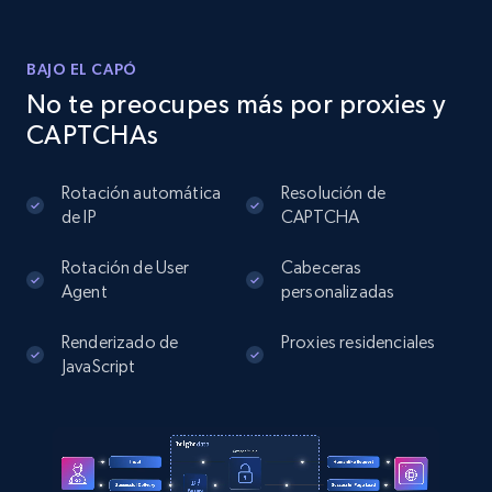
BAJO EL CAPÓ
Instagram - Posts
No te preocupes más por proxies y
URL, User posted, Description, Hashtags, Num
CAPTCHAs
comments, Date posted, Likes, Photos, and
more.
Rotación automática
Resolución de
de IP
CAPTCHA
13.2K+
1.6K+
Prueba gratuita
Rotación de User
Cabeceras
Agent
personalizadas
Instagram - Posts - Collects posts from a
Renderizado de
Proxies residenciales
specific URLs by using profile URL
JavaScript
URL, User posted, Description, Hashtags, Num
comments, Date posted, Likes, Photos, and
more.