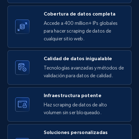
Cobertura de datos completa
X (formerly Twitter) - Posts
Accede a 400 million+ IPs globales
ID, User posted, Name, Description, Date
para hacer scraping de datos de
posted, Photos, URL, Quoted post, and more.
cualquier sitio web.
10.4K+
1.2K+
Prueba gratuita
Calidad de datos inigualable
Tecnologías avanzadas y métodos de
validación para datos de calidad.
X (formerly Twitter) - Posts - Collecting
Twitter posts URLs
Infraestructura potente
ID, User posted, Name, Description, Date
Haz scraping de datos de alto
posted, Photos, URL, Quoted post, and more.
volumen sin ser bloqueado.
10.4K+
1.2K+
Prueba gratuita
Soluciones personalizadas