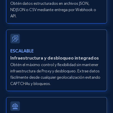
Obtén datos estructurados en archivos JSON,
IsListingClaimedByCurrentSignedInUser,
IsCurrentSignedInAgentResponsible, Bedrooms,
NDJSON o CSV mediante entrega por Webhook o
and more.
API.
12K+
1.3K+
Prueba gratuita
ESCALABLE
Zillow properties listing information -
Infraestructura y desbloqueo integrados
Search by parameters on zillow and use the
Obtén el máximo control y flexibilidad sin mantener
direct link as input
infraestructura de Proxy y desbloqueo. Extrae datos
Zpid, City, State, HomeStatus, Address,
fácilmente desde cualquier geolocalización evitando
IsListingClaimedByCurrentSignedInUser,
CAPTCHAs y bloqueos.
IsCurrentSignedInAgentResponsible, Bedrooms,
and more.
12K+
1.3K+
Prueba gratuita