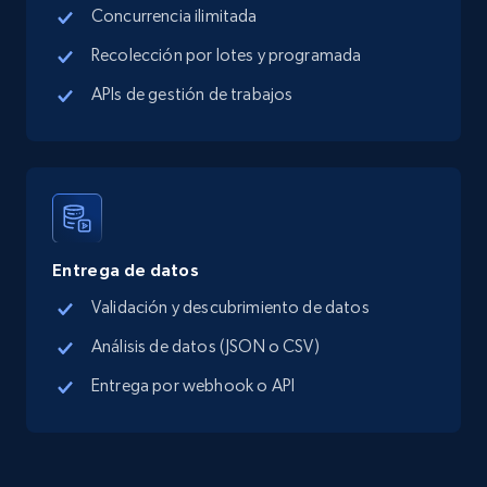
Concurrencia ilimitada
Google Maps full information - Collect
Google Maps Businesses data by place id
Recolección por lotes y programada
Place id, URL, Country, Name, Category,
APIs de gestión de trabajos
Address, Description, Business details, and
more.
13.3K+
1.7K+
Prueba gratuita
Entrega de datos
Google Maps full information - Discover
Validación y descubrimiento de datos
new records by Customer ID
Análisis de datos (JSON o CSV)
Place id, URL, Country, Name, Category,
Address, Description, Business details, and
Entrega por webhook o API
more.
13.3K+
1.7K+
Prueba gratuita