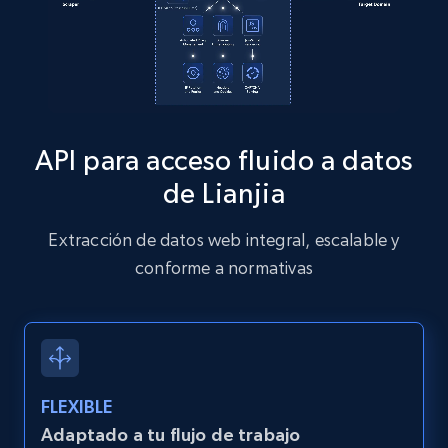
13.2K+
1.6K+
Prueba gratuita
Zillow properties listing information
Zpid, City, State, HomeStatus, Address,
API para acceso fluido a datos
IsListingClaimedByCurrentSignedInUser,
IsCurrentSignedInAgentResponsible, Bedrooms,
de Lianjia
and more.
Extracción de datos web integral, escalable y
12K+
1.3K+
Prueba gratuita
conforme a normativas
Zillow properties listing information -
Discover by custom filters - location, home
FLEXIBLE
type and status
Adaptado a tu flujo de trabajo
Zpid, City, State, HomeStatus, Address,