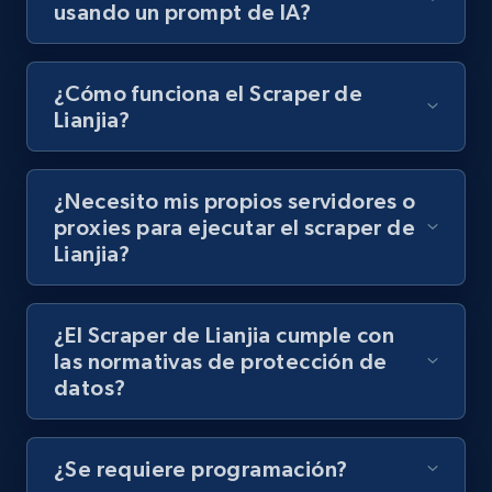
Video length, Likes, Views, and more.
usando un prompt de IA?
8.1K+
716+
Prueba gratuita
¿Cómo funciona el Scraper de
Lianjia?
Youtube - Videos posts - Discovery records
¿Necesito mis propios servidores o
by Explore page URL
proxies para ejecutar el scraper de
URL, Title, Youtuber, Youtuber md5, Video url,
Lianjia?
Video length, Likes, Views, and more.
8.1K+
716+
Prueba gratuita
¿El Scraper de Lianjia cumple con
las normativas de protección de
datos?
Youtube - Videos posts - Discovery videos
by podcast url
¿Se requiere programación?
URL, Title, Youtuber, Youtuber md5, Video url,