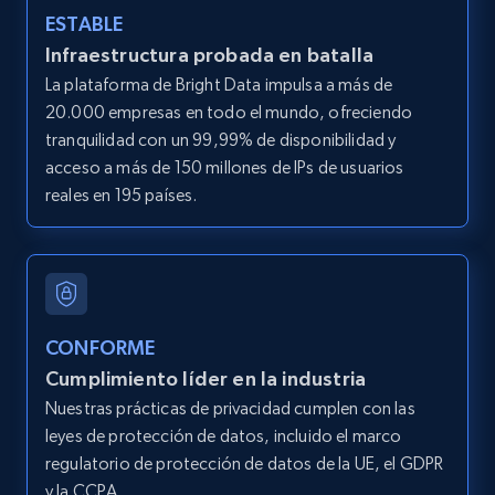
ESTABLE
Infraestructura probada en batalla
LinkedIn posts
La plataforma de Bright Data impulsa a más de
URL, ID, User id, Use url, Title, Headline, Post
20.000 empresas en todo el mundo, ofreciendo
text, Date posted, and more.
tranquilidad con un 99,99% de disponibilidad y
acceso a más de 150 millones de IPs de usuarios
11.3K+
1.5K+
Prueba gratuita
reales en 195 países.
LinkedIn posts - Discover user's articles by
URL
CONFORME
URL, ID, User id, Use url, Title, Headline, Post
Cumplimiento líder en la industria
text, Date posted, and more.
Nuestras prácticas de privacidad cumplen con las
leyes de protección de datos, incluido el marco
11.3K+
1.5K+
Prueba gratuita
regulatorio de protección de datos de la UE, el GDPR
y la CCPA.