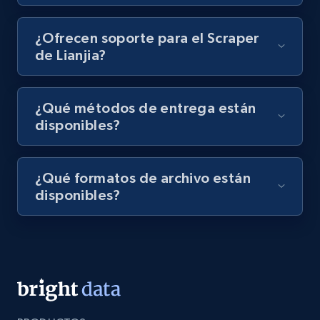
Video length, Likes, Views, and more.
¿Ofrecen soporte para el Scraper
8.1K+
716+
Prueba gratuita
de Lianjia?
¿Qué métodos de entrega están
Amazon Reviews
disponibles?
URL, Product name, Product rating, Product
rating object, Product rating max, Rating,
Author name, Asin, and more.
¿Qué formatos de archivo están
disponibles?
7.4K+
872+
Prueba gratuita
TikTok - Posts
URL, Post id, Description, Create time, Digg