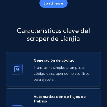
Load more
Amazon products - Collects products by
specific category URL
Title, Seller name, Brand, Description, Initial
Características clave del
price, Currency, Availability, Reviews count, and
more.
scraper de Lianjia
35.3K+
5.7K+
Prueba gratuita
Generación de código
Transforma simples prompts en
Amazon products - Collects products by
código de scraper completo, listo
specific keywords
para ejecutar.
Title, Seller name, Brand, Description, Initial
price, Currency, Availability, Reviews count, and
more.
Automatización de flujos de
trabajo