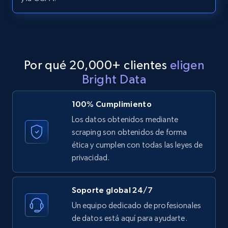
LinkedIn posts - Discover posts by Profile
URL
URL, ID, User id, Use url, Title, Headline, Post
Por qué 20,000+ clientes
eligen
text, Date posted, and more.
Bright Data
11.3K+
1.5K+
Prueba gratuita
100% Cumplimiento
Los datos obtenidos mediante
scraping son obtenidos de forma
LinkedIn posts - Discover new posts
ética y cumplen con todas las leyes de
company URL
privacidad.
URL, ID, User id, Use url, Title, Headline, Post
text, Date posted, and more.
Soporte global 24/7
Un equipo dedicado de profesionales
11.3K+
1.5K+
Prueba gratuita
de datos está aquí para ayudarte.