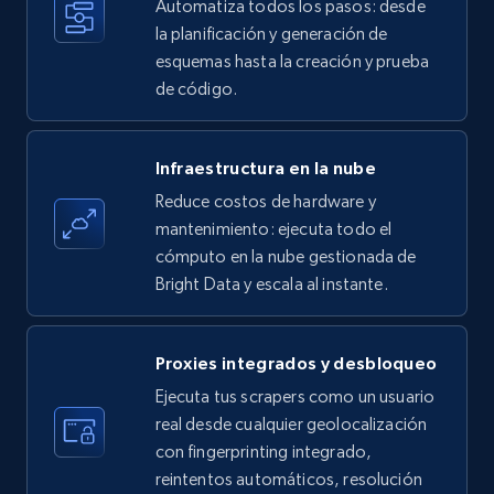
Automatiza todos los pasos: desde
35.3K+
5.7K+
Prueba gratuita
la planificación y generación de
esquemas hasta la creación y prueba
de código.
Amazon products - find products by using
upc numbers
Infraestructura en la nube
Title, Seller name, Brand, Description, Initial
Reduce costos de hardware y
price, Currency, Availability, Reviews count, and
more.
mantenimiento: ejecuta todo el
cómputo en la nube gestionada de
Bright Data y escala al instante.
35.3K+
5.7K+
Prueba gratuita
Proxies integrados y desbloqueo
LinkedIn company information
Ejecuta tus scrapers como un usuario
real desde cualquier geolocalización
ID, Name, Country code, Locations, Followers,
con fingerprinting integrado,
Employees in linkedin, About, Specialties, and
more.
reintentos automáticos, resolución