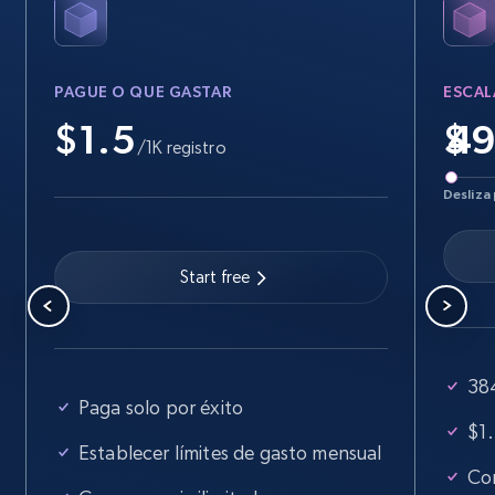
PAGUE O QUE GASTAR
ESCAL
$1.5
$
/1K registro
Desliza 
Start free
384
Paga solo por éxito
$1.
Establecer límites de gasto mensual
Con