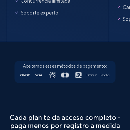
Concurrencia ilimitada
Ca
Soporte experto
So
Aceitamos esses métodos de pagamento:
Cada plan te da acceso completo -
paga menos por registro a medida