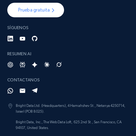
Prueba gratuita
SÍGUENOS
RESUMEN AI
CONTACTANOS
Bright Data Ltd. (Headquarters), 4 Hamahshev St., Netanya 4250714,
Israel (POB 8025).
Bright Data, Inc., The Web Data Loft, 625 2nd St., San Francisco, CA
94107, United States.