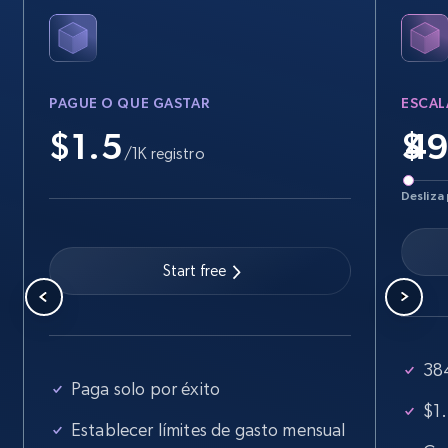
PAGUE O QUE GASTAR
ESCAL
$1.5
$
/1K registro
Desliza 
Start free
384
Paga solo por éxito
$1.
Establecer límites de gasto mensual