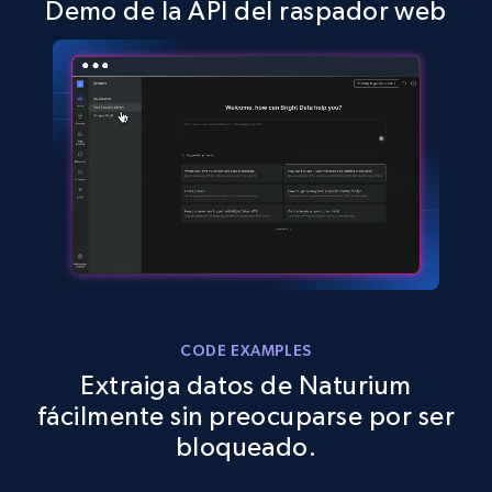
Demo de la API del raspador web
2.5K+
378+
Prueba gratuita
eBay
URL, Product id, Title, Seller name, Seller rating,
Seller reviews, Breadcrumbs, Root category, and
more.
2.5K+
359+
Prueba gratuita
CODE EXAMPLES
Extraiga datos de Naturium
eBay - Gather data on products using
fácilmente sin preocuparse por ser
specified keywords
bloqueado.
URL, Product id, Title, Seller name, Seller rating,
Seller reviews, Breadcrumbs, Root category, and