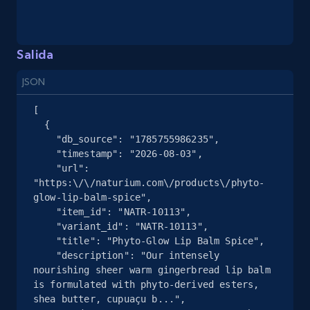
Seller reviews, Breadcrumbs, Root category, and
more.
Salida
2.5K+
359+
Prueba gratuita
JSON
[

Google Shopping
  {

    "db_source": "1785755986235",

URL, Product id, Title, Product description,
    "timestamp": "2026-08-03",

Rating, Reviews count, Images, Variations, and
    "url": 
more.
"https:\/\/naturium.com\/products\/phyto-
glow-lip-balm-spice",

    "item_id": "NATR-10113",

2.4K+
202+
Prueba gratuita
    "variant_id": "NATR-10113",

    "title": "Phyto-Glow Lip Balm Spice",

    "description": "Our intensely 
nourishing sheer warm gingerbread lip balm 
Google Shopping - collects products from
is formulated with phyto-derived esters, 
web using keywords
shea butter, cupuaçu b...",
