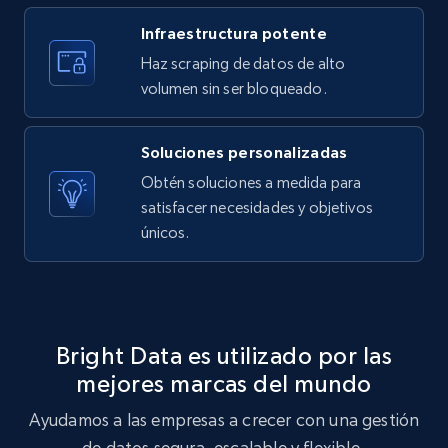
Infraestructura potente
Amazon products search
Haz scraping de datos de alto
Asin, URL, Name, Sponsored, Initial price, Final
volumen sin ser bloqueado.
price, Currency, Sold, and more.
Soluciones personalizadas
1.6K+
181+
Prueba gratuita
Obtén soluciones a medida para
satisfacer necesidades y objetivos
únicos.
Target
URL, Product id, Title, Product description,
Rating, Reviews count, Initial price, Discount,
and more.
Bright Data es utilizado por las
mejores marcas del mundo
1.3K+
176+
Prueba gratuita
Ayudamos a las empresas a crecer con una gestión
de datos segura, escalable y flexible.