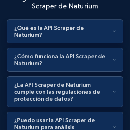
Scraper de Naturium
Best Buy products - Collect data on
¿Qué es la API Scraper de
products using specified keywords
Naturium?
URL, Product id, Title, Images, Final price,
Currency, Discount, Initial price, and more.
¿Cómo funciona la API Scraper de
Naturium?
1.1K+
149+
Prueba gratuita
¿La API Scraper de Naturium
Lazada - Products
cumple con las regulaciones de
protección de datos?
URL, Title, Rating, Reviews, Initial price, Final
price, Currency, Stock, and more.
¿Puedo usar la API Scraper de
991+
165+
Prueba gratuita
Naturium para análisis