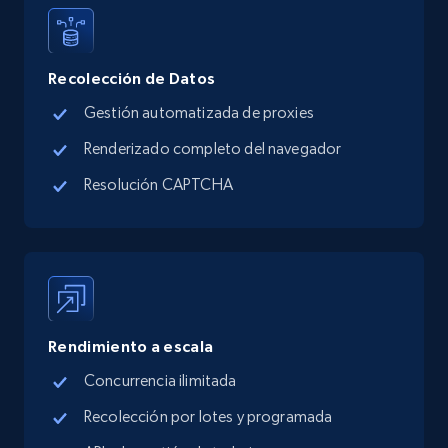
URL, Title, Available, Description, Currency, Initial
price, Final price, Discount percent, and more.
Recolección de Datos
5.4K+
668+
Prueba gratuita
Gestión automatizada de proxies
Renderizado completo del navegador
Resolución CAPTCHA
TikTok Shop - category
URL, Title, Available, Description, Currency, Initial
price, Final price, Discount percent, and more.
5.4K+
668+
Prueba gratuita
Rendimiento a escala
Concurrencia ilimitada
TikTok Shop - Collect TikTok shop products
Recolección por lotes y programada
by keywords search