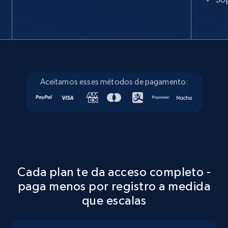
Specifications, Image urls, Top reviews, and
more.
5.6K+
877+
Prueba gratuita
Aceitamos esses métodos de pagamento:
Walmart - products - Discover products by
using sku numbers
URL, Final price, Sku, Currency, Gtin,
Specifications, Image urls, Top reviews, and
more.
Cada plan te da acceso completo -
5.6K+
877+
Prueba gratuita
paga menos por registro a medida
que escalas
TikTok Shop