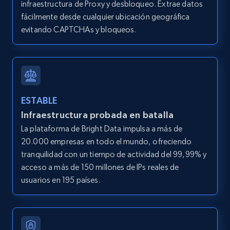
infraestructura de Proxy y desbloqueo. Extrae datos
price, Currency, Availability, Reviews count, and
fácilmente desde cualquier ubicación geográfica
more.
evitando CAPTCHAs y bloqueos.
2.1K+
375+
Prueba gratuita
Amazon products global dataset - Collect
ESTABLE
Amazon products by seller URL
Infraestructura probada en batalla
Title, Seller name, Brand, Description, Initial
La plataforma de Bright Data impulsa a más de
price, Currency, Availability, Reviews count, and
20.000 empresas en todo el mundo, ofreciendo
more.
tranquilidad con un tiempo de actividad del 99,99% y
acceso a más de 150 millones de IPs reales de
2.1K+
375+
Prueba gratuita
usuarios en 195 países.
Amazon products global dataset - Collect