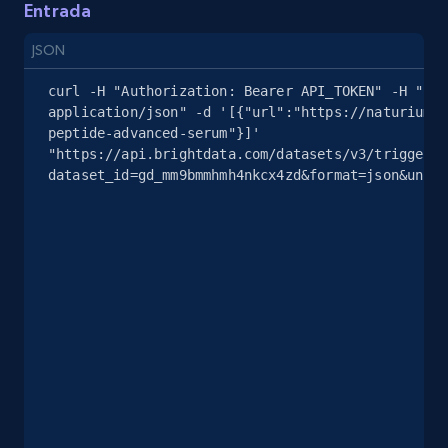
Entrada
more.
JSON
2.5K+
359+
Prueba gratuita
curl -H "Authorization: Bearer API_TOKEN" -H "Con
application/json" -d '[{"url":"https://naturium.c
peptide-advanced-serum"}]' 
"https://api.brightdata.com/datasets/v3/trigger?
eBay - Collect products from shops on eBay
dataset_id=gd_mm9bmmhmh4nkcx4zd&format=json&uncom
URL, Product id, Title, Seller name, Seller rating,
Seller reviews, Breadcrumbs, Root category, and
more.
2.5K+
359+
Prueba gratuita
eBay - Collect records by category
URL, Product id, Title, Seller name, Seller rating,