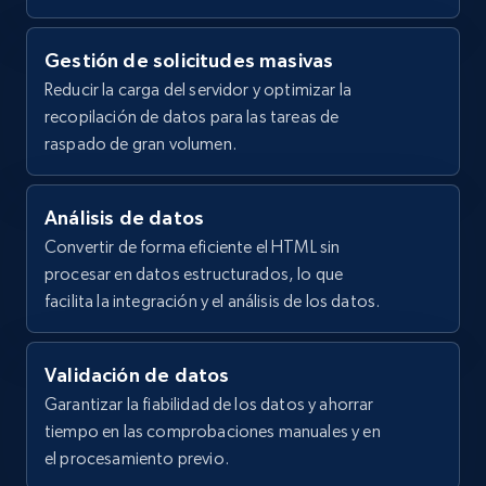
using specified keywords
    "url": 
"https:\/\/naturium.com\/products\/glycolic-
URL, Domain, Country code, Model number,
Gestión de solicitudes masivas
acid-resurfacing-gel-10",

Sku, Product id, Product name, Manufacturer,
Reducir la carga del servidor y optimizar la
    "item_id": "NATR-10026",

and more.
    "variant_id": "NATR-10026",

recopilación de datos para las tareas de
    "title": "Glycolic Acid Resurfacing Gel 
raspado de gran volumen.
2.1K+
355+
Prueba gratuita
10%",

    "description": "Our AHA exfoliating gel 
is formulated with 10% high-purity glycolic 
Análisis de datos
and natural fruit acids that resurface skin 
Convertir de forma eficiente el HTML sin
to impro...",

Home Depot US - Discover products by
    "product_category": "Home \u003E 
procesar en datos estructurados, lo que
specified URL
Glycolic Acid Resurfacing Gel 10%"

facilita la integración y el análisis de los datos.
  },

URL, Domain, Country code, Model number,
  {

Sku, Product id, Product name, Manufacturer,
    "db_source": "1785755986235",

and more.
Validación de datos
    "timestamp": "2026-08-03",

Garantizar la fiabilidad de los datos y ahorrar
    "url": 
2.1K+
355+
Prueba gratuita
tiempo en las comprobaciones manuales y en
"https:\/\/naturium.com\/products\/phyto-
glow-lip-balm-crimson",

el procesamiento previo.
    "item_id": "NATR-10122",
