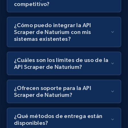
competitivo?
Lazada - Products - Discover products by
¿Cómo puedo integrar la API
keyword
Scraper de Naturium con mis
URL, Title, Rating, Reviews, Initial price, Final
sistemas existentes?
price, Currency, Stock, and more.
991+
165+
Prueba gratuita
¿Cuáles son los límites de uso de la
API Scraper de Naturium?
Lazada - Products - Discover products by
¿Ofrecen soporte para la API
category URL or brand URL
Scraper de Naturium?
URL, Title, Rating, Reviews, Initial price, Final
price, Currency, Stock, and more.
¿Qué métodos de entrega están
disponibles?
991+
165+
Prueba gratuita