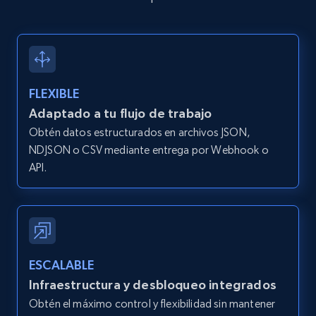
2.1K+
375+
Prueba gratuita
Amazon products global dataset -
FLEXIBLE
Collecting products by keyword search
Adaptado a tu flujo de trabajo
Title, Seller name, Brand, Description, Initial
Obtén datos estructurados en archivos JSON,
price, Currency, Availability, Reviews count, and
NDJSON o CSV mediante entrega por Webhook o
more.
API.
2.1K+
375+
Prueba gratuita
ESCALABLE
Amazon products global dataset - Collects
Infraestructura y desbloqueo integrados
products by best sellers category URL
Obtén el máximo control y flexibilidad sin mantener
Title, Seller name, Brand, Description, Initial