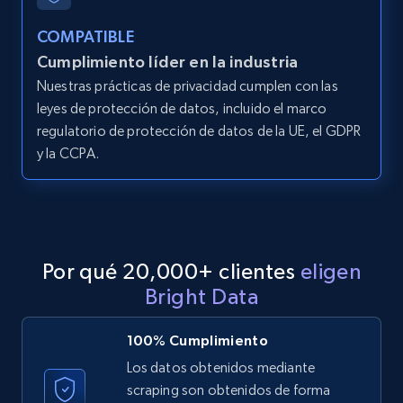
products from Brands URLs
COMPATIBLE
Title, Seller name, Brand, Description, Initial
Cumplimiento líder en la industria
price, Currency, Availability, Reviews count, and
more.
Nuestras prácticas de privacidad cumplen con las
leyes de protección de datos, incluido el marco
regulatorio de protección de datos de la UE, el GDPR
2.1K+
375+
Prueba gratuita
y la CCPA.
Etsy
URL, Product id, Listing inventory id, Title, Rating,
Reviews count shop, Reviews count item, Initial
Por qué 20,000+ clientes
eligen
price, and more.
Bright Data
1.9K+
323+
Prueba gratuita
100% Cumplimiento
Los datos obtenidos mediante
scraping son obtenidos de forma