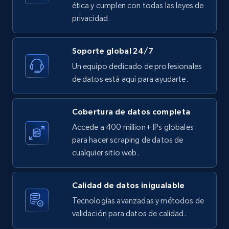
ética y cumplen con todas las leyes de
Etsy - Collect data on products using
privacidad.
specified keywords
URL, Product id, Listing inventory id, Title, Rating,
Reviews count shop, Reviews count item, Initial
Soporte global 24/7
price, and more.
Un equipo dedicado de profesionales
de datos está aquí para ayudarte.
1.9K+
323+
Prueba gratuita
Cobertura de datos completa
Accede a 400 million+ IPs globales
Etsy - Collects data from shop's URL
para hacer scraping de datos de
cualquier sitio web.
URL, Product id, Listing inventory id, Title, Rating,
Reviews count shop, Reviews count item, Initial
price, and more.
Calidad de datos inigualable
Tecnologías avanzadas y métodos de
1.9K+
323+
Prueba gratuita
validación para datos de calidad.