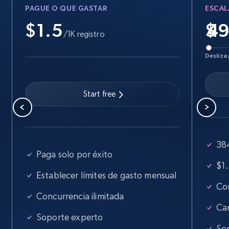
PAGUE O QUE GASTAR
ESCAL
5.6K+
877+
Prueba gratuita
$1.5
$
/1K registro
Desliza 
Walmart - products - Find new products by
using specific category URL
URL, Final price, Sku, Currency, Gtin,
Start free
Specifications, Image urls, Top reviews, and
more.
384
5.6K+
877+
Prueba gratuita
Paga solo por éxito
$1.
Establecer límites de gasto mensual
Con
Walmart - products - Collects products by
Concurrencia ilimitada
specific keywords
Ca
Soporte experto
URL, Final price, Sku, Currency, Gtin,
So