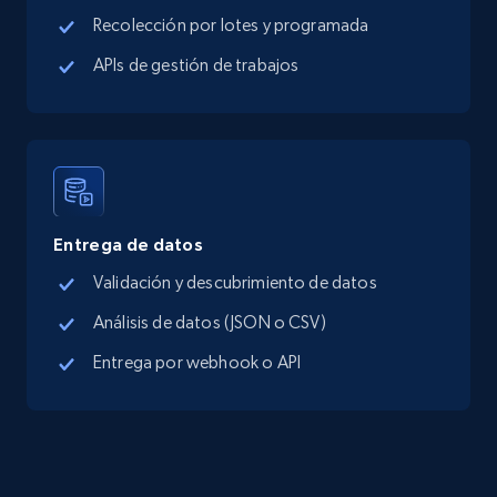
Google Maps Businesses data by place id
Recolección por lotes y programada
Place id, URL, Country, Name, Category,
APIs de gestión de trabajos
Address, Description, Business details, and
more.
13.3K+
1.7K+
Prueba gratuita
Entrega de datos
Google Maps full information - Discover
Validación y descubrimiento de datos
new records by Customer ID
Análisis de datos (JSON o CSV)
Place id, URL, Country, Name, Category,
Address, Description, Business details, and
Entrega por webhook o API
more.
13.3K+
1.7K+
Prueba gratuita