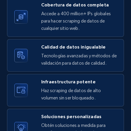
Cobertura de datos completa
X (formerly Twitter) - Posts
Accede a 400 million+ IPs globales
ID, User posted, Name, Description, Date
para hacer scraping de datos de
posted, Photos, URL, Quoted post, and more.
cualquier sitio web.
10.4K+
1.2K+
Prueba gratuita
Calidad de datos inigualable
Tecnologías avanzadas y métodos de
validación para datos de calidad.
X (formerly Twitter) - Posts - Collecting
Twitter posts URLs
Infraestructura potente
ID, User posted, Name, Description, Date
Haz scraping de datos de alto
posted, Photos, URL, Quoted post, and more.
volumen sin ser bloqueado.
10.4K+
1.2K+
Prueba gratuita
Soluciones personalizadas
Obtén soluciones a medida para