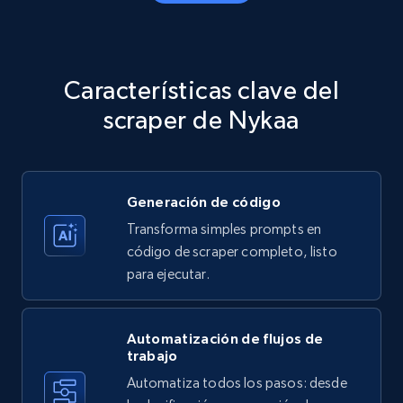
Amazon products - Collects products by
specific category URL
Title, Seller name, Brand, Description, Initial
Características clave del
price, Currency, Availability, Reviews count, and
more.
scraper de Nykaa
35.3K+
5.7K+
Prueba gratuita
Generación de código
Transforma simples prompts en
Amazon products - Collects products by
código de scraper completo, listo
specific keywords
para ejecutar.
Title, Seller name, Brand, Description, Initial
price, Currency, Availability, Reviews count, and
more.
Automatización de flujos de
trabajo
Automatiza todos los pasos: desde
35.3K+
5.7K+
Prueba gratuita