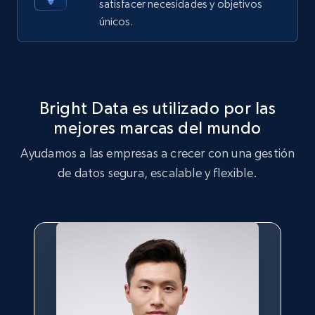
satisfacer necesidades y objetivos
X (formerly Twitter) - Posts - Getting x
únicos.
posts by array of profiles
ID, User posted, Name, Description, Date
posted, Photos, URL, Quoted post, and more.
Bright Data es utilizado por las
10.4K+
1.2K+
Prueba gratuita
mejores marcas del mundo
Ayudamos a las empresas a crecer con una gestión
de datos segura, escalable y flexible.
TikTok - Profiles
Account id, Nickname, Biography, Awg
engagement rate, Comment engagement rate,
Like engagement rate, Bio link, Predicted lang,
and more.
8.3K+
963+
Prueba gratuita