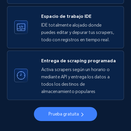
33.6K+
3.5K+
Prueba gratuita
Espacio de trabajo IDE
IDE totalmente alojado donde
Instagram - Profiles
puedes editar y depurar tus scrapers,
todo con registros en tiempo real.
Account, Fbid, ID, Followers, Posts count, Is
business account, Is professional account, Is
verified, and more.
Entrega de scraping programada
Activa scrapers según un horario o
22.4K+
3.5K+
Prueba gratuita
mediante API y entrega los datos a
todos los destinos de
almacenamiento populares
Instagram - Profiles - Collect profile
information by user name
Prueba gratuita
Account, Fbid, ID, Followers, Posts count, Is
business account, Is professional account, Is
verified, and more.