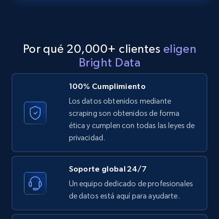
LinkedIn posts - Discover posts by Profile
URL
URL, ID, User id, Use url, Title, Headline, Post
Por qué 20,000+ clientes
eligen
text, Date posted, and more.
Bright Data
11.3K+
1.5K+
Prueba gratuita
100% Cumplimiento
Los datos obtenidos mediante
scraping son obtenidos de forma
LinkedIn posts - Discover new posts
ética y cumplen con todas las leyes de
company URL
privacidad.
URL, ID, User id, Use url, Title, Headline, Post
text, Date posted, and more.
Soporte global 24/7
Un equipo dedicado de profesionales
11.3K+
1.5K+
Prueba gratuita
de datos está aquí para ayudarte.