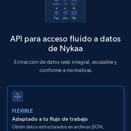
Zillow properties listing information
Zpid, City, State, HomeStatus, Address,
API para acceso fluido a datos
IsListingClaimedByCurrentSignedInUser,
IsCurrentSignedInAgentResponsible, Bedrooms,
de Nykaa
and more.
Extracción de datos web integral, escalable y
12K+
1.3K+
Prueba gratuita
conforme a normativas
Zillow properties listing information -
Discover by custom filters - location, home
FLEXIBLE
type and status
Adaptado a tu flujo de trabajo
Zpid, City, State, HomeStatus, Address,
Obtén datos estructurados en archivos JSON,
IsListingClaimedByCurrentSignedInUser,