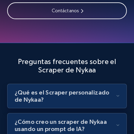
Contáctanos
Youtube - Videos posts - Search videos by
keyword and then apply relevant video
filters
URL, Title, Youtuber, Youtuber md5, Video url,
Video length, Likes, Views, and more.
Preguntas frecuentes sobre el
Scraper de Nykaa
8.1K+
716+
Prueba gratuita
¿Qué es el Scraper personalizado
de Nykaa?
Youtube - Videos posts - Collect YouTube
posts by hashtags
URL, Title, Youtuber, Youtuber md5, Video url,
¿Cómo creo un scraper de Nykaa
Video length, Likes, Views, and more.
usando un prompt de IA?