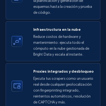
la planificación y generación de
esquemas hasta la creación y prueba
de código.
Amazon products - find products by using
upc numbers
Infraestructura en la nube
Title, Seller name, Brand, Description, Initial
Reduce costos de hardware y
price, Currency, Availability, Reviews count, and
more.
mantenimiento: ejecuta todo el
cómputo en la nube gestionada de
Bright Data y escala al instante.
35.3K+
5.7K+
Prueba gratuita
Proxies integrados y desbloqueo
LinkedIn company information
Ejecuta tus scrapers como un usuario
real desde cualquier geolocalización
ID, Name, Country code, Locations, Followers,
con fingerprinting integrado,
Employees in linkedin, About, Specialties, and
more.
reintentos automáticos, resolución
de CAPTCHA y más.