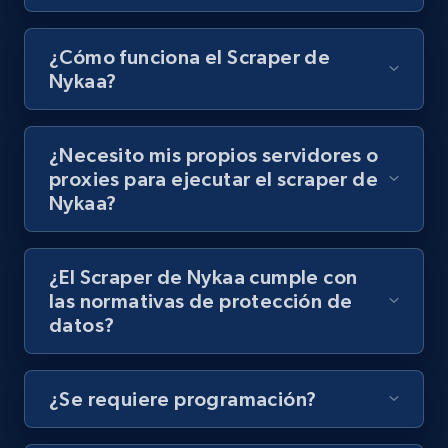
8.1K+
716+
Prueba gratuita
¿Cómo funciona el Scraper de
Nykaa?
Youtube - Videos posts - Discovery records
¿Necesito mis propios servidores o
by Explore page URL
proxies para ejecutar el scraper de
URL, Title, Youtuber, Youtuber md5, Video url,
Nykaa?
Video length, Likes, Views, and more.
8.1K+
716+
Prueba gratuita
¿El Scraper de Nykaa cumple con
las normativas de protección de
datos?
Youtube - Videos posts - Discovery videos
by podcast url
¿Se requiere programación?
URL, Title, Youtuber, Youtuber md5, Video url,
Video length, Likes, Views, and more.