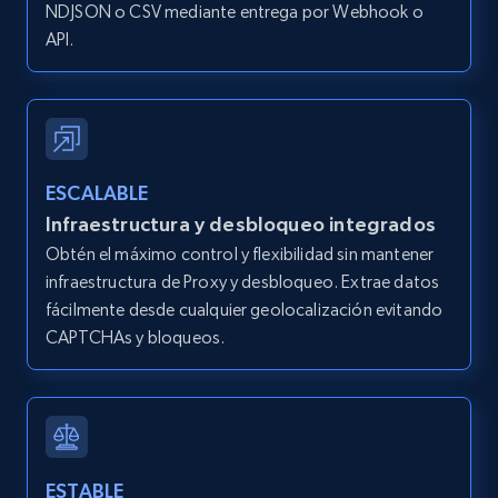
IsCurrentSignedInAgentResponsible, Bedrooms,
NDJSON o CSV mediante entrega por Webhook o
and more.
API.
12K+
1.3K+
Prueba gratuita
ESCALABLE
Zillow properties listing information -
Infraestructura y desbloqueo integrados
Search by parameters on zillow and use the
Obtén el máximo control y flexibilidad sin mantener
direct link as input
infraestructura de Proxy y desbloqueo. Extrae datos
Zpid, City, State, HomeStatus, Address,
fácilmente desde cualquier geolocalización evitando
IsListingClaimedByCurrentSignedInUser,
CAPTCHAs y bloqueos.
IsCurrentSignedInAgentResponsible, Bedrooms,
and more.
12K+
1.3K+
Prueba gratuita
ESTABLE