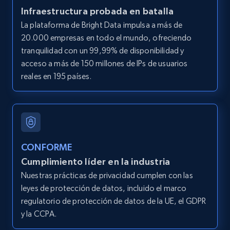
Infraestructura probada en batalla
LinkedIn posts
La plataforma de Bright Data impulsa a más de
URL, ID, User id, Use url, Title, Headline, Post
20.000 empresas en todo el mundo, ofreciendo
text, Date posted, and more.
tranquilidad con un 99,99% de disponibilidad y
acceso a más de 150 millones de IPs de usuarios
11.3K+
1.5K+
Prueba gratuita
reales en 195 países.
LinkedIn posts - Discover user's articles by
URL
CONFORME
URL, ID, User id, Use url, Title, Headline, Post
Cumplimiento líder en la industria
text, Date posted, and more.
Nuestras prácticas de privacidad cumplen con las
leyes de protección de datos, incluido el marco
11.3K+
1.5K+
Prueba gratuita
regulatorio de protección de datos de la UE, el GDPR
y la CCPA.