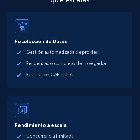
Address, Description, Business details, and
more.
13.3K+
1.7K+
Prueba gratuita
Recolección de Datos
Gestión automatizada de proxies
Google Maps full information - discover
Renderizado completo del navegador
records by location search
Resolución CAPTCHA
Place id, URL, Country, Name, Category,
Address, Description, Business details, and
more.
13.3K+
1.7K+
Prueba gratuita
Rendimiento a escala
Concurrencia ilimitada
Google Maps full information - Collect