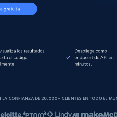
Proxies de
collected
Comienza desde
esde
$0.9/IP
datacenter
a gratuita
B
esde
Proxies de ISP
de
Más de 1,300,000+ proxies residenciales
estáticos totalmente compatibles
visualiza los resultados
Despliega como
ra
justa el código
endpoint de API en
ilmente.
minutos.
 LA CONFIANZA DE 20,000+ CLIENTES EN TODO EL M