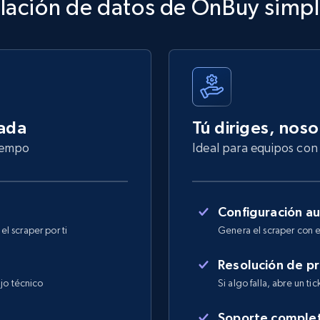
lación de datos de OnBuy simpl
nada
Tú diriges, nos
tiempo
Ideal para equipos con 
Configuración a
l scraper por ti
Genera el scraper con e
Resolución de p
jo técnico
Si algo falla, abre un ti
Soporte comple