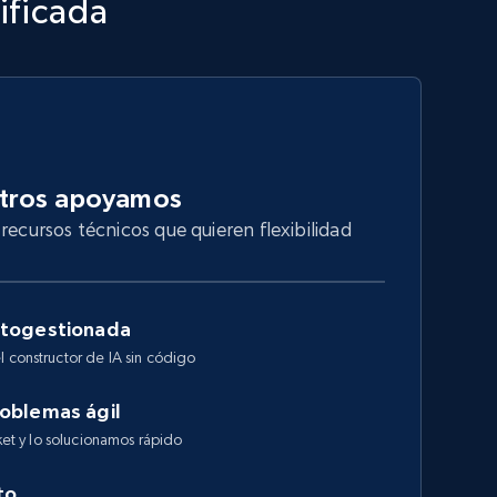
ificada
otros apoyamos
recursos técnicos que quieren flexibilidad
utogestionada
l constructor de IA sin código
roblemas ágil
cket y lo solucionamos rápido
to