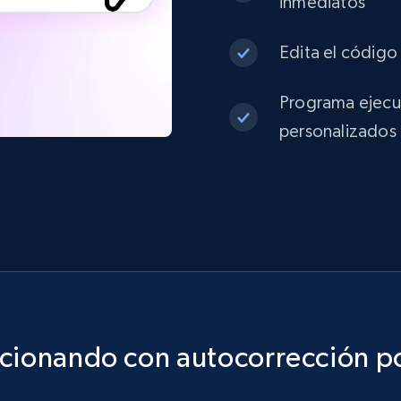
inmediatos
Edita el código 
Programa ejecuc
personalizados
ncionando con autocorrección po