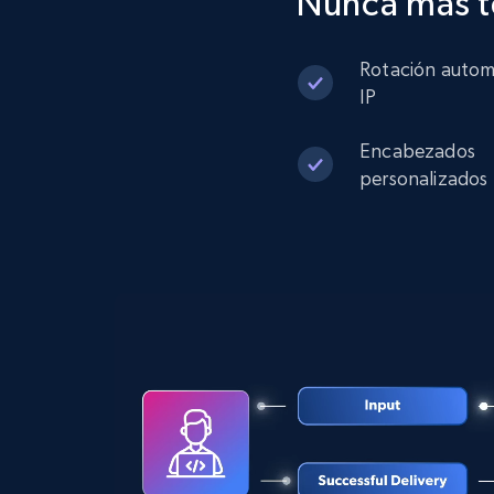
Nunca más t
Rotación autom
13.2K+
1.6K+
Prueba gratuita
IP
Encabezados
Zillow properties listing information -
personalizados
Discover by custom filters - location,
home type and status
Zpid, City, State, HomeStatus, Address,
IsListingClaimedByCurrentSignedInUser,
IsCurrentSignedInAgentResponsible, Bedrooms,
and more.
12K+
1.3K+
Prueba gratuita