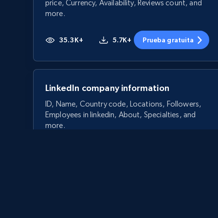
price, Currency, Availability, Reviews count, and
more.
35.3K+
5.7K+
Prueba gratuita
LinkedIn company information
ID, Name, Country code, Locations, Followers,
Employees in linkedin, About, Specialties, and
more.
33.5K+
3.5K+
Prueba gratuita
Crunchbase companies information