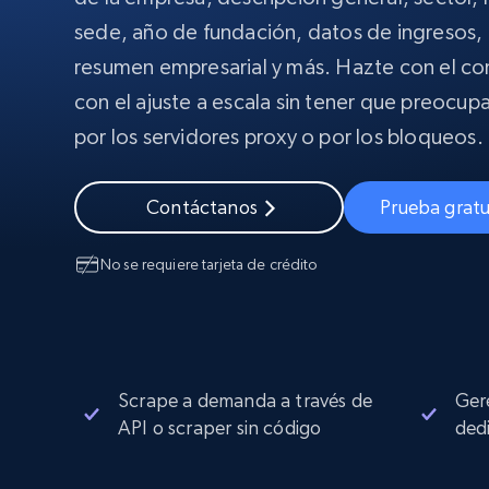
Amplía los navegadores de raspado
desbloqueo y alojamiento integrado
INFRAESTRUCTURA PROXY
sede, año de fundación, datos de ingresos,
resumen empresarial y más. Hazte con el contr
Proxies
con el ajuste a escala sin tener que preocupar
Comienza d
residenciales
$5
$2.5/G
50% OFF
por los servidores proxy o por los bloqueos.
INFRAESTRUCTURA PROXY
Comienza d
Proxies de ISP
$1.3/IP
Contáctanos
Prueba gratu
Proxies residenciales
50% OFF
400M+ IPs globales de dispositivos 
pares reales
No se requiere tarjeta de crédito
Proxies de datacenter
Proxies fiables y de alta velocidad pa
una extracción de datos eficaz
Scrape a demanda a través de
Ger
API o scraper sin código
ded