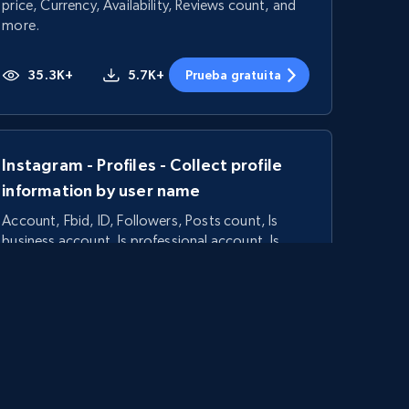
price, Currency, Availability, Reviews count, and
more.
35.3K+
5.7K+
Prueba gratuita
Instagram - Profiles - Collect profile
information by user name
Account, Fbid, ID, Followers, Posts count, Is
business account, Is professional account, Is
verified, and more.
22.3K+
3.5K+
Prueba gratuita
Linkedin job listings information