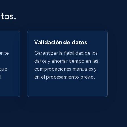
URL, Job posting id, Job title, Company name,
Company id, Job location, Job summary, Job
atos.
seniority level, and more.
15.3K+
2.2K+
Prueba gratuita
Validación de datos
ente
Garantizar la fiabilidad de los
datos y ahorrar tiempo en las
Google Maps full information
 que
comprobaciones manuales y
Place id, URL, Country, Name, Category,
l
en el procesamiento previo.
Address, Description, Business details, and
more.
13.3K+
1.7K+
Prueba gratuita