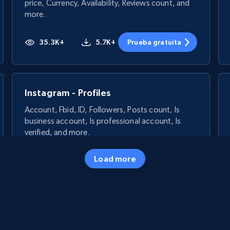
price, Currency, Availability, Reviews count, and
more.
35.3K+
5.7K+
Prueba gratuita
Instagram - Profiles
Account, Fbid, ID, Followers, Posts count, Is
business account, Is professional account, Is
verified, and more.
Load more
22.3K+
3.5K+
Prueba gratuita
Crunchbase companies information -