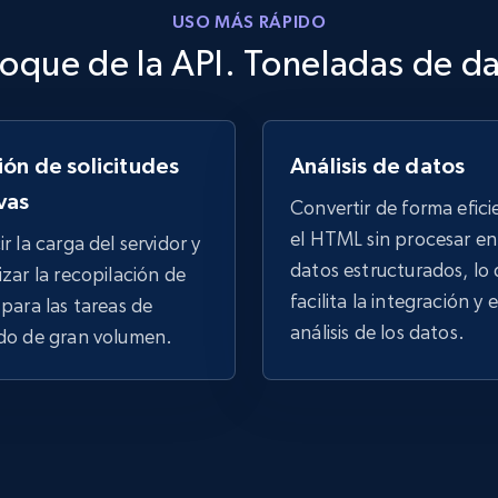
Searching data by keyword
USO MÁS RÁPIDO
oque de la API. Toneladas de d
Name, URL, ID, Cb rank, Region, About,
Industries, Operating status, and more.
15.6K+
1.6K+
Prueba gratuita
ión de solicitudes
Análisis de datos
vas
Convertir de forma efici
el HTML sin procesar en
r la carga del servidor y
Linkedin job listings information -
datos estructurados, lo
zar la recopilación de
Discover jobs by company URL
facilita la integración y e
para las tareas de
URL, Job posting id, Job title, Company name,
análisis de los datos.
do de gran volumen.
Company id, Job location, Job summary, Job
seniority level, and more.
15.3K+
2.2K+
Prueba gratuita