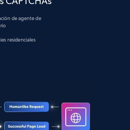
los CAPTCHAs
ción de agente de
12K+
1.3K+
Prueba gratuita
rio
ies residenciales
LinkedIn posts
URL, ID, User id, Use url, Title, Headline, Post
text, Date posted, and more.
11.3K+
1.5K+
Prueba gratuita