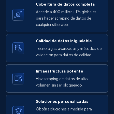
Cobertura de datos completa
X (formerly Twitter) - Posts
Accede a 400 million+ IPs globales
ID, User posted, Name, Description, Date
para hacer scraping de datos de
posted, Photos, URL, Quoted post, and more.
cualquier sitio web.
10.4K+
1.2K+
Prueba gratuita
Calidad de datos inigualable
Tecnologías avanzadas y métodos de
validación para datos de calidad.
X (formerly Twitter) - Posts - Collecting
Twitter posts URLs
Infraestructura potente
ID, User posted, Name, Description, Date
Haz scraping de datos de alto
posted, Photos, URL, Quoted post, and more.
volumen sin ser bloqueado.
10.4K+
1.2K+
Prueba gratuita
Soluciones personalizadas
Obtén soluciones a medida para