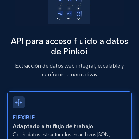
Zillow properties listing information
Zpid, City, State, HomeStatus, Address,
API para acceso fluido a datos
IsListingClaimedByCurrentSignedInUser,
IsCurrentSignedInAgentResponsible, Bedrooms,
de Pinkoi
and more.
Extracción de datos web integral, escalable y
12K+
1.3K+
Prueba gratuita
conforme a normativas
Zillow properties listing information -
Discover by custom filters - location, home
FLEXIBLE
type and status
Adaptado a tu flujo de trabajo
Zpid, City, State, HomeStatus, Address,
Obtén datos estructurados en archivos JSON,
IsListingClaimedByCurrentSignedInUser,