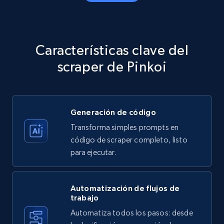
Amazon products - Collects products by
specific category URL
Title, Seller name, Brand, Description, Initial
Características clave del
price, Currency, Availability, Reviews count, and
more.
scraper de Pinkoi
35.3K+
5.7K+
Prueba gratuita
Generación de código
Transforma simples prompts en
Amazon products - Collects products by
código de scraper completo, listo
specific keywords
para ejecutar.
Title, Seller name, Brand, Description, Initial
price, Currency, Availability, Reviews count, and
more.
Automatización de flujos de
trabajo
Automatiza todos los pasos: desde
35.3K+
5.7K+
Prueba gratuita