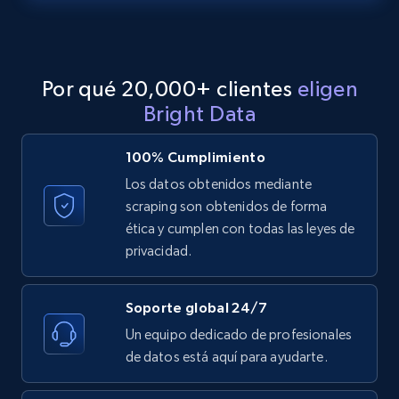
LinkedIn posts - Discover posts by Profile
URL
URL, ID, User id, Use url, Title, Headline, Post
Por qué 20,000+ clientes
eligen
text, Date posted, and more.
Bright Data
11.3K+
1.5K+
Prueba gratuita
100% Cumplimiento
Los datos obtenidos mediante
scraping son obtenidos de forma
LinkedIn posts - Discover new posts
ética y cumplen con todas las leyes de
company URL
privacidad.
URL, ID, User id, Use url, Title, Headline, Post
text, Date posted, and more.
Soporte global 24/7
Un equipo dedicado de profesionales
11.3K+
1.5K+
Prueba gratuita
de datos está aquí para ayudarte.