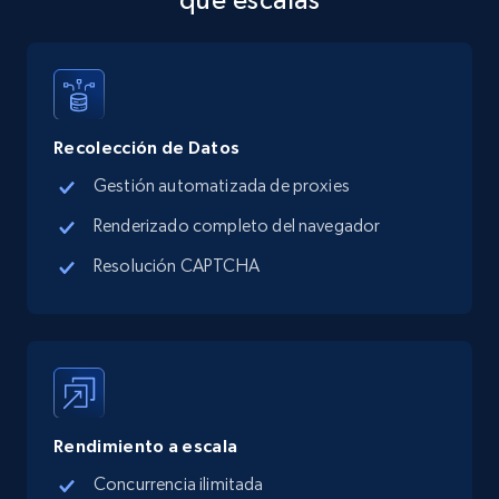
Address, Description, Business details, and
more.
13.3K+
1.7K+
Prueba gratuita
Recolección de Datos
Gestión automatizada de proxies
Google Maps full information - discover
Renderizado completo del navegador
records by location search
Resolución CAPTCHA
Place id, URL, Country, Name, Category,
Address, Description, Business details, and
more.
13.3K+
1.7K+
Prueba gratuita
Rendimiento a escala
Concurrencia ilimitada
Google Maps full information - Collect