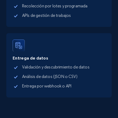
Google Maps Businesses data by place id
Recolección por lotes y programada
Place id, URL, Country, Name, Category,
APIs de gestión de trabajos
Address, Description, Business details, and
more.
13.3K+
1.7K+
Prueba gratuita
Entrega de datos
Google Maps full information - Discover
Validación y descubrimiento de datos
new records by Customer ID
Análisis de datos (JSON o CSV)
Place id, URL, Country, Name, Category,
Address, Description, Business details, and
Entrega por webhook o API
more.
13.3K+
1.7K+
Prueba gratuita