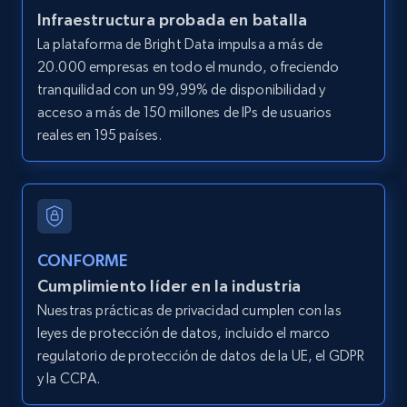
Infraestructura probada en batalla
LinkedIn posts
La plataforma de Bright Data impulsa a más de
URL, ID, User id, Use url, Title, Headline, Post
20.000 empresas en todo el mundo, ofreciendo
text, Date posted, and more.
tranquilidad con un 99,99% de disponibilidad y
acceso a más de 150 millones de IPs de usuarios
11.3K+
1.5K+
Prueba gratuita
reales en 195 países.
LinkedIn posts - Discover user's articles by
URL
CONFORME
URL, ID, User id, Use url, Title, Headline, Post
Cumplimiento líder en la industria
text, Date posted, and more.
Nuestras prácticas de privacidad cumplen con las
leyes de protección de datos, incluido el marco
11.3K+
1.5K+
Prueba gratuita
regulatorio de protección de datos de la UE, el GDPR
y la CCPA.