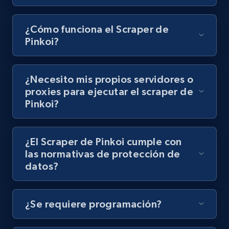
8.1K+
716+
Prueba gratuita
¿Cómo funciona el Scraper de
Pinkoi?
Youtube - Videos posts - Discovery records
¿Necesito mis propios servidores o
by Explore page URL
proxies para ejecutar el scraper de
URL, Title, Youtuber, Youtuber md5, Video url,
Pinkoi?
Video length, Likes, Views, and more.
8.1K+
716+
Prueba gratuita
¿El Scraper de Pinkoi cumple con
las normativas de protección de
datos?
Youtube - Videos posts - Discovery videos
by podcast url
¿Se requiere programación?
URL, Title, Youtuber, Youtuber md5, Video url,
Video length, Likes, Views, and more.