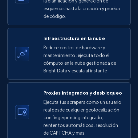
la planificación y generación de
esquemas hasta la creación y prueba
de código.
Amazon products - find products by using
upc numbers
Infraestructura en la nube
Title, Seller name, Brand, Description, Initial
Reduce costos de hardware y
price, Currency, Availability, Reviews count, and
more.
mantenimiento: ejecuta todo el
cómputo en la nube gestionada de
Bright Data y escala al instante.
35.3K+
5.7K+
Prueba gratuita
Proxies integrados y desbloqueo
LinkedIn company information
Ejecuta tus scrapers como un usuario
real desde cualquier geolocalización
ID, Name, Country code, Locations, Followers,
con fingerprinting integrado,
Employees in linkedin, About, Specialties, and
more.
reintentos automáticos, resolución
de CAPTCHA y más.