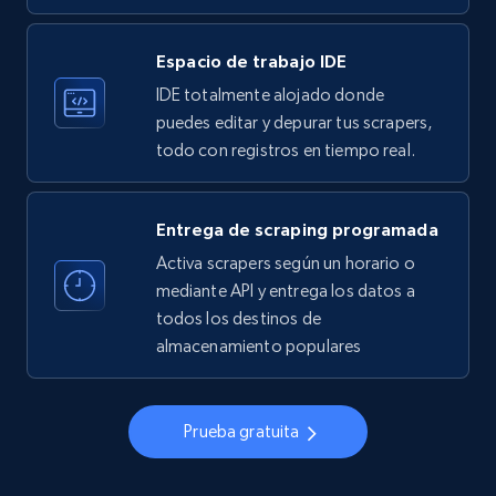
33.6K+
3.5K+
Prueba gratuita
Espacio de trabajo IDE
IDE totalmente alojado donde
Instagram - Profiles
puedes editar y depurar tus scrapers,
todo con registros en tiempo real.
Account, Fbid, ID, Followers, Posts count, Is
business account, Is professional account, Is
verified, and more.
Entrega de scraping programada
Activa scrapers según un horario o
22.4K+
3.5K+
Prueba gratuita
mediante API y entrega los datos a
todos los destinos de
almacenamiento populares
Instagram - Profiles - Collect profile
information by user name
Prueba gratuita
Account, Fbid, ID, Followers, Posts count, Is
business account, Is professional account, Is
verified, and more.