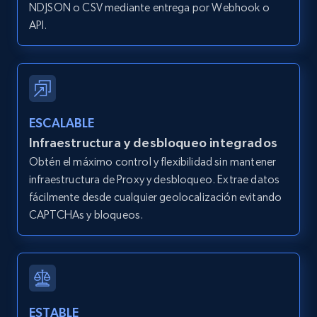
IsCurrentSignedInAgentResponsible, Bedrooms,
NDJSON o CSV mediante entrega por Webhook o
and more.
API.
12K+
1.3K+
Prueba gratuita
ESCALABLE
Zillow properties listing information -
Infraestructura y desbloqueo integrados
Search by parameters on zillow and use the
Obtén el máximo control y flexibilidad sin mantener
direct link as input
infraestructura de Proxy y desbloqueo. Extrae datos
Zpid, City, State, HomeStatus, Address,
fácilmente desde cualquier geolocalización evitando
IsListingClaimedByCurrentSignedInUser,
CAPTCHAs y bloqueos.
IsCurrentSignedInAgentResponsible, Bedrooms,
and more.
12K+
1.3K+
Prueba gratuita
ESTABLE