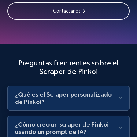
Contáctanos
Youtube - Videos posts - Search videos by
keyword and then apply relevant video
filters
URL, Title, Youtuber, Youtuber md5, Video url,
Video length, Likes, Views, and more.
Preguntas frecuentes sobre el
Scraper de Pinkoi
8.1K+
716+
Prueba gratuita
¿Qué es el Scraper personalizado
de Pinkoi?
Youtube - Videos posts - Collect YouTube
posts by hashtags
URL, Title, Youtuber, Youtuber md5, Video url,
¿Cómo creo un scraper de Pinkoi
Video length, Likes, Views, and more.
usando un prompt de IA?