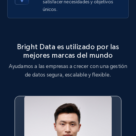
satisfacer necesidades y objetivos
X (formerly Twitter) - Posts - Getting x
únicos.
posts by array of profiles
ID, User posted, Name, Description, Date
posted, Photos, URL, Quoted post, and more.
Bright Data es utilizado por las
10.4K+
1.2K+
Prueba gratuita
mejores marcas del mundo
Ayudamos a las empresas a crecer con una gestión
de datos segura, escalable y flexible.
TikTok - Profiles
Account id, Nickname, Biography, Awg
engagement rate, Comment engagement rate,
Like engagement rate, Bio link, Predicted lang,
and more.
8.3K+
963+
Prueba gratuita