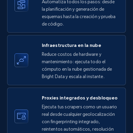
Automatiza todos los pasos: desde
35.2K+
5.7K+
Prueba gratuita
la planificación y generación de
esquemas hasta la creación y prueba
de código.
Amazon products - find products by using
upc numbers
Infraestructura en la nube
Title, Seller name, Brand, Description, Initial
Reduce costos de hardware y
price, Currency, Availability, Reviews count, and
more.
mantenimiento: ejecuta todo el
cómputo en la nube gestionada de
Bright Data y escala al instante.
35.2K+
5.7K+
Prueba gratuita
Proxies integrados y desbloqueo
LinkedIn company information
Ejecuta tus scrapers como un usuario
real desde cualquier geolocalización
ID, Name, Country code, Locations, Followers,
con fingerprinting integrado,
Employees in linkedin, About, Specialties, and
more.
reintentos automáticos, resolución