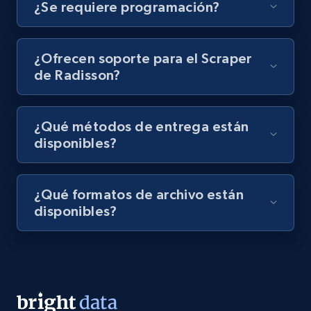
¿Se requiere programación?
Video length, Likes, Views, and more.
8K+
713+
Prueba gratuita
¿Ofrecen soporte para el Scraper
de Radisson?
Amazon Reviews
¿Qué métodos de entrega están
URL, Product name, Product rating, Product
disponibles?
rating object, Product rating max, Rating,
Author name, Asin, and more.
¿Qué formatos de archivo están
7.4K+
870+
Prueba gratuita
disponibles?
TikTok - Posts
URL, Post id, Description, Create time, Digg