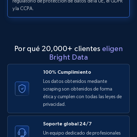
regulatorio de protección de datos de la UE, el GDPR
y la CCPA.
LinkedIn posts - Discover posts by Profile
URL
URL, ID, User id, Use url, Title, Headline, Post
text, Date posted, and more.
Por qué 20,000+ clientes
eligen
11.3K+
1.5K+
Prueba gratuita
Bright Data
100% Cumplimiento
Los datos obtenidos mediante
LinkedIn posts - Discover new posts
scraping son obtenidos de forma
company URL
ética y cumplen con todas las leyes de
URL, ID, User id, Use url, Title, Headline, Post
privacidad.
text, Date posted, and more.
Soporte global 24/7
11.3K+
1.5K+
Prueba gratuita
Un equipo dedicado de profesionales