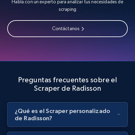
Habla con un experto para analizar tus necesidades de
8K+
713+
Prueba gratuita
scraping
Contáctanos
Youtube - Videos posts - Search videos by
keyword and then apply relevant video
filters
URL, Title, Youtuber, Youtuber md5, Video url,
Video length, Likes, Views, and more.
Preguntas frecuentes sobre el
8K+
713+
Prueba gratuita
Scraper de Radisson
¿Qué es el Scraper personalizado
Youtube - Videos posts - Collect YouTube
de Radisson?
posts by hashtags
URL, Title, Youtuber, Youtuber md5, Video url,