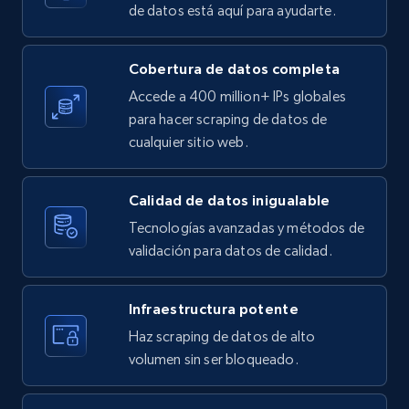
de datos está aquí para ayudarte.
X (formerly Twitter) - Posts
Cobertura de datos completa
ID, User posted, Name, Description, Date
Accede a 400 million+ IPs globales
posted, Photos, URL, Quoted post, and more.
para hacer scraping de datos de
cualquier sitio web.
10.3K+
1.2K+
Prueba gratuita
Calidad de datos inigualable
Tecnologías avanzadas y métodos de
X (formerly Twitter) - Posts - Collecting
validación para datos de calidad.
Twitter posts URLs
ID, User posted, Name, Description, Date
Infraestructura potente
posted, Photos, URL, Quoted post, and more.
Haz scraping de datos de alto
volumen sin ser bloqueado.
10.3K+
1.2K+
Prueba gratuita