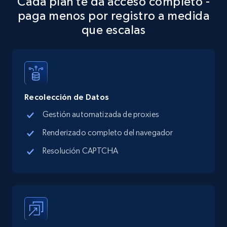
Cada plan te da acceso completo -
Place id, URL, Country, Name, Category,
paga menos por registro a medida
Address, Description, Business details, and
que escalas
more.
13.2K+
1.7K+
Prueba gratuita
Recolección de Datos
Google Maps full information - discover
Gestión automatizada de proxies
records by location search
Renderizado completo del navegador
Place id, URL, Country, Name, Category,
Address, Description, Business details, and
Resolución CAPTCHA
more.
13.2K+
1.7K+
Prueba gratuita