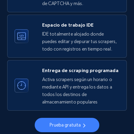
de CAPTCHA y más.
33.5K+
3.5K+
Prueba gratuita
Espacio de trabajo IDE
IDE totalmente alojado donde
Instagram - Profiles
puedes editar y depurar tus scrapers,
todo con registros en tiempo real.
Account, Fbid, ID, Followers, Posts count, Is
business account, Is professional account, Is
verified, and more.
Entrega de scraping programada
Activa scrapers según un horario o
22.2K+
3.4K+
Prueba gratuita
mediante API y entrega los datos a
todos los destinos de
almacenamiento populares
Instagram - Profiles - Collect profile
information by user name
Prueba gratuita
Account, Fbid, ID, Followers, Posts count, Is
business account, Is professional account, Is