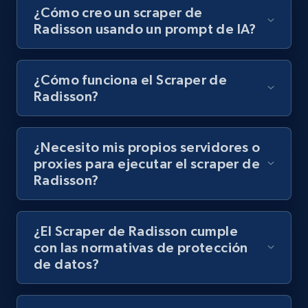
Video length, Likes, Views, and more.
¿Cómo creo un scraper de
Radisson usando un prompt de IA?
8K+
713+
Prueba gratuita
¿Cómo funciona el Scraper de
Radisson?
Youtube - Videos posts - Discovery records
by Explore page URL
¿Necesito mis propios servidores o
URL, Title, Youtuber, Youtuber md5, Video url,
Video length, Likes, Views, and more.
proxies para ejecutar el scraper de
Radisson?
8K+
713+
Prueba gratuita
¿El Scraper de Radisson cumple
con las normativas de protección
de datos?
Youtube - Videos posts - Discovery videos
by podcast url
URL, Title, Youtuber, Youtuber md5, Video url,