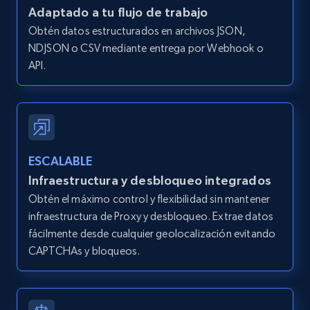
IsListingClaimedByCurrentSignedInUser,
Adaptado a tu flujo de trabajo
IsCurrentSignedInAgentResponsible, Bedrooms,
Obtén datos estructurados en archivos JSON,
and more.
NDJSON o CSV mediante entrega por Webhook o
API.
12K+
1.3K+
Prueba gratuita
Zillow properties listing information -
ESCALABLE
Search by parameters on zillow and use the
Infraestructura y desbloqueo integrados
direct link as input
Obtén el máximo control y flexibilidad sin mantener
Zpid, City, State, HomeStatus, Address,
infraestructura de Proxy y desbloqueo. Extrae datos
IsListingClaimedByCurrentSignedInUser,
IsCurrentSignedInAgentResponsible, Bedrooms,
fácilmente desde cualquier geolocalización evitando
and more.
CAPTCHAs y bloqueos.
12K+
1.3K+
Prueba gratuita