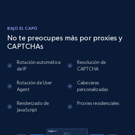
Instagram - Posts
BAJO EL CAPÓ
URL, User posted, Description, Hashtags, Num
No te preocupes más por proxies y
comments, Date posted, Likes, Photos, and
CAPTCHAs
more.
Rotación automática
Resolución de
13.2K+
1.6K+
Prueba gratuita
de IP
CAPTCHA
Rotación de User
Cabeceras
Agent
personalizadas
Instagram - Posts - Collects posts from a
specific URLs by using profile URL
Renderizado de
Proxies residenciales
URL, User posted, Description, Hashtags, Num
JavaScript
comments, Date posted, Likes, Photos, and
more.