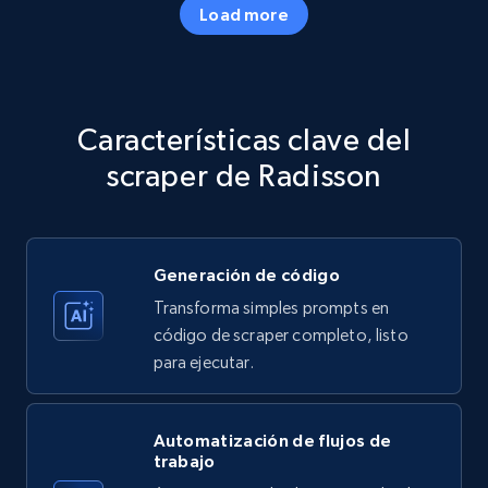
Load more
Amazon products - Collects products by
specific category URL
Title, Seller name, Brand, Description, Initial
Características clave del
price, Currency, Availability, Reviews count, and
more.
scraper de Radisson
35.2K+
5.7K+
Prueba gratuita
Generación de código
Transforma simples prompts en
Amazon products - Collects products by
código de scraper completo, listo
specific keywords
para ejecutar.
Title, Seller name, Brand, Description, Initial
price, Currency, Availability, Reviews count, and
more.
Automatización de flujos de
trabajo