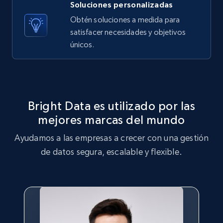
Soluciones personalizadas
Obtén soluciones a medida para
X (formerly Twitter) - Posts - Getting x
satisfacer necesidades y objetivos
posts by array of profiles
únicos.
ID, User posted, Name, Description, Date
posted, Photos, URL, Quoted post, and more.
10.3K+
1.2K+
Prueba gratuita
Bright Data es utilizado por las
mejores marcas del mundo
Ayudamos a las empresas a crecer con una gestión
TikTok - Profiles
de datos segura, escalable y flexible.
Account id, Nickname, Biography, Awg
engagement rate, Comment engagement rate,
Like engagement rate, Bio link, Predicted lang,
and more.
8.3K+
962+
Prueba gratuita