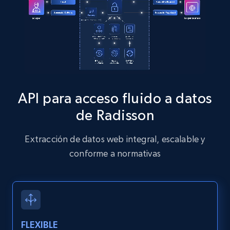
13.2K+
1.6K+
Prueba gratuita
Zillow properties listing information
Zpid, City, State, HomeStatus, Address,
IsListingClaimedByCurrentSignedInUser,
API para acceso fluido a datos
IsCurrentSignedInAgentResponsible, Bedrooms,
and more.
de Radisson
12K+
1.3K+
Prueba gratuita
Extracción de datos web integral, escalable y
conforme a normativas
Zillow properties listing information -
Discover by custom filters - location, home
type and status
FLEXIBLE
Zpid, City, State, HomeStatus, Address,