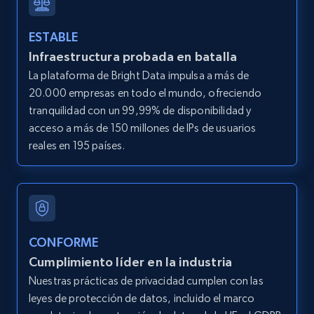
ESTABLE
LinkedIn posts
Infraestructura probada en batalla
URL, ID, User id, Use url, Title, Headline, Post
La plataforma de Bright Data impulsa a más de
text, Date posted, and more.
20.000 empresas en todo el mundo, ofreciendo
tranquilidad con un 99,99% de disponibilidad y
11.3K+
1.5K+
Prueba gratuita
acceso a más de 150 millones de IPs de usuarios
reales en 195 países.
LinkedIn posts - Discover user's articles by
URL
URL, ID, User id, Use url, Title, Headline, Post
text, Date posted, and more.
CONFORME
Cumplimiento líder en la industria
11.3K+
1.5K+
Prueba gratuita
Nuestras prácticas de privacidad cumplen con las
leyes de protección de datos, incluido el marco