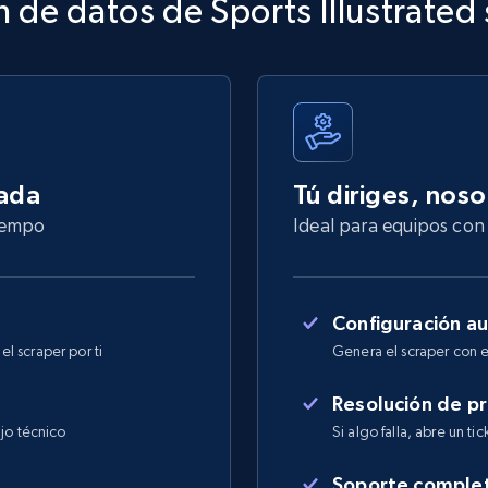
 de datos de Sports Illustrated
nada
Tú diriges, nos
tiempo
Ideal para equipos con 
Configuración a
l scraper por ti
Genera el scraper con e
Resolución de p
jo técnico
Si algo falla, abre un ti
Soporte comple