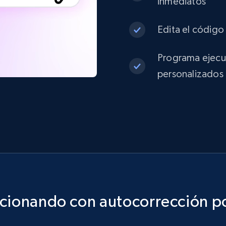
inmediatos
Edita el código 
Programa ejecuc
personalizados
ncionando con autocorrección po