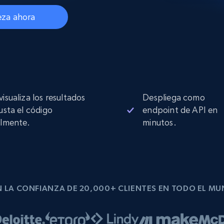
Proxies de
collected
Comienza desde
esde
$0.9/IP
datacenter
za ahora
B
esde
Proxies de ISP
de
Más de 1,300,000+ proxies residenciales
estáticos totalmente compatibles
visualiza los resultados
Despliega como
ra
justa el código
endpoint de API en
ilmente.
minutos.
 LA CONFIANZA DE 20,000+ CLIENTES EN TODO EL M