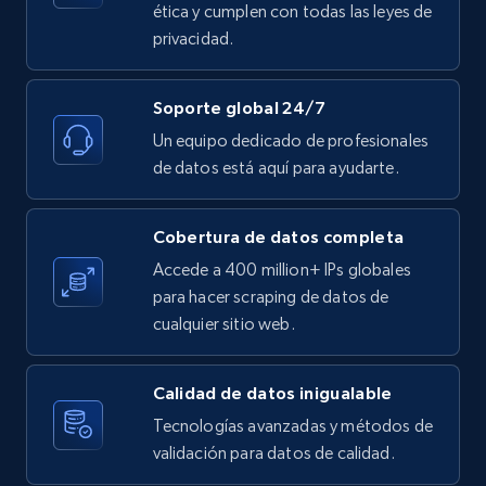
ética y cumplen con todas las leyes de
Etsy - Collect data on products using
privacidad.
specified keywords
URL, Product id, Listing inventory id, Title, Rating,
Reviews count shop, Reviews count item, Initial
Soporte global 24/7
price, and more.
Un equipo dedicado de profesionales
de datos está aquí para ayudarte.
1.9K+
323+
Prueba gratuita
Cobertura de datos completa
Accede a 400 million+ IPs globales
Etsy - Collects data from shop's URL
para hacer scraping de datos de
cualquier sitio web.
URL, Product id, Listing inventory id, Title, Rating,
Reviews count shop, Reviews count item, Initial
price, and more.
Calidad de datos inigualable
Tecnologías avanzadas y métodos de
1.9K+
323+
Prueba gratuita
validación para datos de calidad.