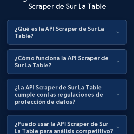
Scraper de Sur La Table
Best Buy products - Collect data on
¿Qué es la API Scraper de Sur La
products using specified keywords
Table?
URL, Product id, Title, Images, Final price,
Currency, Discount, Initial price, and more.
¿Cómo funciona la API Scraper de
Sur La Table?
1.1K+
149+
Prueba gratuita
¿La API Scraper de Sur La Table
Lazada - Products
cumple con las regulaciones de
protección de datos?
URL, Title, Rating, Reviews, Initial price, Final
price, Currency, Stock, and more.
¿Puedo usar la API Scraper de Sur
992+
165+
Prueba gratuita
La Table para análisis competitivo?