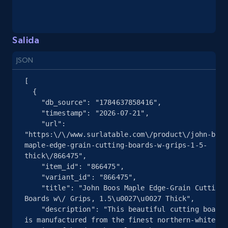
Seller reviews, Breadcrumbs, Root category, and
more.
Salida
2.5K+
359+
Prueba gratuita
JSON
[

Google Shopping
  {

    "db_source": "1784637858416",

URL, Product id, Title, Product description,
    "timestamp": "2026-07-21",

Rating, Reviews count, Images, Variations, and
    "url": 
more.
"https:\/\/www.surlatable.com\/product\/john-boos
maple-edge-grain-cutting-boards-w-grips-1-5-
thick\/866475",

2.4K+
202+
Prueba gratuita
    "item_id": "866475",

    "variant_id": "866475",

    "title": "John Boos Maple Edge-Grain Cutting 
Boards w\/ Grips, 1.5\u0027\u0027 Thick",

Google Shopping - collects products from
    "description": "This beautiful cutting board 
web using keywords
is manufactured from the finest northern-white 