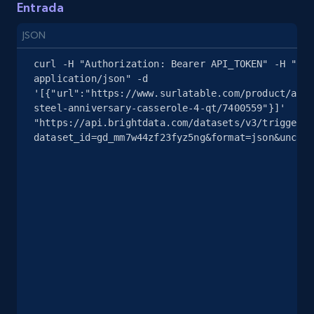
Entrada
more.
JSON
2.5K+
359+
Prueba gratuita
curl -H "Authorization: Bearer API_TOKEN" -H "Con
application/json" -d 
'[{"url":"https://www.surlatable.com/product/all-
steel-anniversary-casserole-4-qt/7400559"}]' 
eBay - Collect products from shops on eBay
"https://api.brightdata.com/datasets/v3/trigger?
dataset_id=gd_mm7w44zf23fyz5ng&format=json&uncomp
URL, Product id, Title, Seller name, Seller rating,
Seller reviews, Breadcrumbs, Root category, and
more.
2.5K+
359+
Prueba gratuita
eBay - Collect records by category
URL, Product id, Title, Seller name, Seller rating,