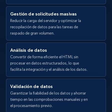
using specified keywords
Organization"

  },

URL, Domain, Country code, Model number,
Gestión de solicitudes masivas
  {

Sku, Product id, Product name, Manufacturer,
Reducir la carga del servidor y optimizar la
    "db_source": "1784637858416",

and more.
    "timestamp": "2026-07-21",

recopilación de datos para las tareas de
    "url": 
raspado de gran volumen.
2.1K+
355+
Prueba gratuita
"https:\/\/www.surlatable.com\/product\/w-p-
design-microwavable-popcorn-popper\/8054132",

    "item_id": "8054132",

Análisis de datos
    "variant_id": "8054132",

Convertir de forma eficiente el HTML sin
    "title": "W\u0026P Design Microwavable 
Home Depot US - Discover products by
Popcorn Popper",

procesar en datos estructurados, lo que
specified URL
    "description": "Pop movie-worthy popcorn 
facilita la integración y el análisis de los datos.
easily with this collapsible bowl.\n\nInspired by
URL, Domain, Country code, Model number,
movie marathons and midnight snacks, this 
Sku, Product id, Product name, Manufacturer,
colla...",

and more.
Validación de datos
    "product_category": "Home \u003E Products 
Garantizar la fiabilidad de los datos y ahorrar
\u003E Cookware \u003E Specialty"

2.1K+
355+
Prueba gratuita
tiempo en las comprobaciones manuales y en
  },

  {

el procesamiento previo.
    "db_source": "1784637858416",
