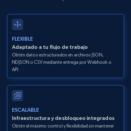
2.1K+
375+
Prueba gratuita
Amazon products global dataset -
FLEXIBLE
Collecting products by keyword search
Adaptado a tu flujo de trabajo
Title, Seller name, Brand, Description, Initial
Obtén datos estructurados en archivos JSON,
price, Currency, Availability, Reviews count, and
NDJSON o CSV mediante entrega por Webhook o
more.
API.
2.1K+
375+
Prueba gratuita
ESCALABLE
Amazon products global dataset - Collects
Infraestructura y desbloqueo integrados
products by best sellers category URL
Obtén el máximo control y flexibilidad sin mantener
Title, Seller name, Brand, Description, Initial