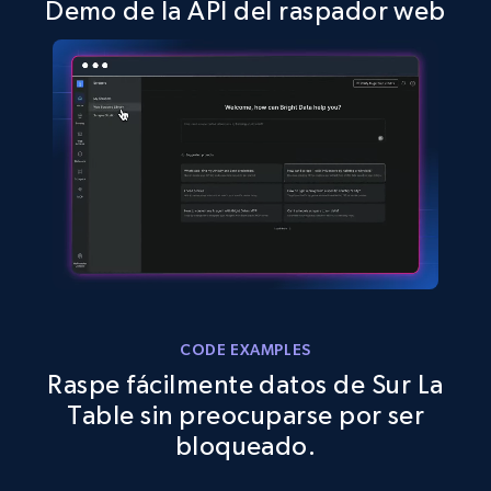
Demo de la API del raspador web
2.5K+
378+
Prueba gratuita
eBay
URL, Product id, Title, Seller name, Seller rating,
Seller reviews, Breadcrumbs, Root category, and
more.
2.5K+
359+
Prueba gratuita
CODE EXAMPLES
Raspe fácilmente datos de Sur La
eBay - Gather data on products using
Table sin preocuparse por ser
specified keywords
bloqueado.
URL, Product id, Title, Seller name, Seller rating,
Seller reviews, Breadcrumbs, Root category, and