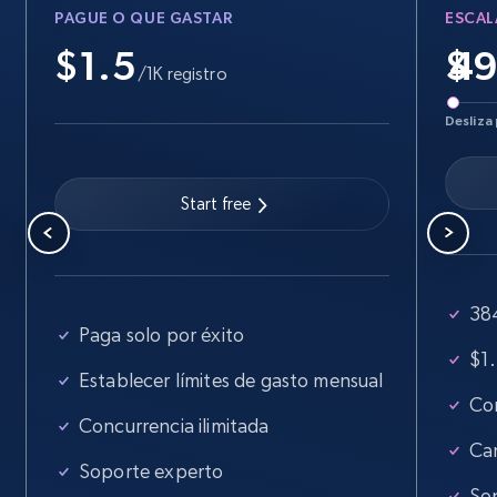
PAGUE O QUE GASTAR
ESCAL
5.6K+
877+
Prueba gratuita
$1.5
$
/1K registro
Desliza 
Walmart - products - Find new products by
using specific category URL
URL, Final price, Sku, Currency, Gtin,
Start free
Specifications, Image urls, Top reviews, and
more.
384
5.6K+
877+
Prueba gratuita
Paga solo por éxito
$1.
Establecer límites de gasto mensual
Con
Walmart - products - Collects products by
Concurrencia ilimitada
specific keywords
Ca
Soporte experto
URL, Final price, Sku, Currency, Gtin,
So