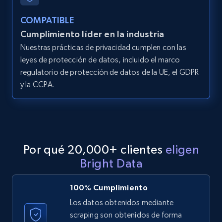
products from Brands URLs
COMPATIBLE
Title, Seller name, Brand, Description, Initial
Cumplimiento líder en la industria
price, Currency, Availability, Reviews count, and
more.
Nuestras prácticas de privacidad cumplen con las
leyes de protección de datos, incluido el marco
regulatorio de protección de datos de la UE, el GDPR
2.1K+
375+
Prueba gratuita
y la CCPA.
Etsy
URL, Product id, Listing inventory id, Title, Rating,
Reviews count shop, Reviews count item, Initial
Por qué 20,000+ clientes
eligen
price, and more.
Bright Data
1.9K+
323+
Prueba gratuita
100% Cumplimiento
Los datos obtenidos mediante
scraping son obtenidos de forma