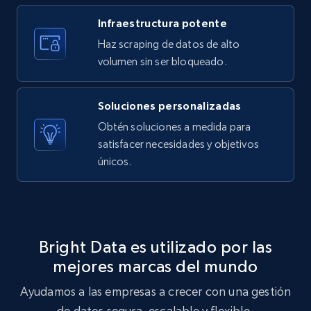
Infraestructura potente
Amazon products search
Haz scraping de datos de alto
Asin, URL, Name, Sponsored, Initial price, Final
volumen sin ser bloqueado.
price, Currency, Sold, and more.
Soluciones personalizadas
1.6K+
181+
Prueba gratuita
Obtén soluciones a medida para
satisfacer necesidades y objetivos
únicos.
Target
URL, Product id, Title, Product description,
Rating, Reviews count, Initial price, Discount,
and more.
Bright Data es utilizado por las
mejores marcas del mundo
1.3K+
176+
Prueba gratuita
Ayudamos a las empresas a crecer con una gestión
de datos segura, escalable y flexible.