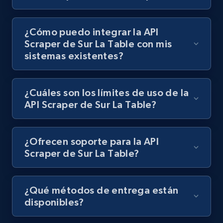
¿Cómo puedo integrar la API
Lazada - Products - Discover products by
Scraper de Sur La Table con mis
keyword
sistemas existentes?
URL, Title, Rating, Reviews, Initial price, Final
price, Currency, Stock, and more.
¿Cuáles son los límites de uso de la
992+
165+
Prueba gratuita
API Scraper de Sur La Table?
¿Ofrecen soporte para la API
Lazada - Products - Discover products by
Scraper de Sur La Table?
category URL or brand URL
URL, Title, Rating, Reviews, Initial price, Final
price, Currency, Stock, and more.
¿Qué métodos de entrega están
disponibles?
992+
165+
Prueba gratuita