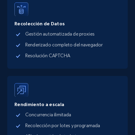
URL, Title, Available, Description, Currency, Initial
price, Final price, Discount percent, and more.
Recolección de Datos
5.4K+
668+
Prueba gratuita
Gestión automatizada de proxies
Renderizado completo del navegador
Resolución CAPTCHA
TikTok Shop - category
URL, Title, Available, Description, Currency, Initial
price, Final price, Discount percent, and more.
5.4K+
668+
Prueba gratuita
Rendimiento a escala
Concurrencia ilimitada
TikTok Shop - Collect TikTok shop products
Recolección por lotes y programada
by keywords search