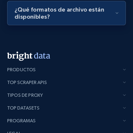
¿Qué formatos de archivo están
disponibles?
Lazada - Products - Discover products by
seller URL
URL, Title, Rating, Reviews, Initial price, Final
price, Currency, Stock, and more.
992+
165+
Prueba gratuita
PRODUCTOS
TOP SCRAPER APIS
Lazada - Products - Discover products by
TIPOS DE PROXY
brand URL
TOP DATASETS
URL, Title, Rating, Reviews, Initial price, Final
price, Currency, Stock, and more.
PROGRAMAS
992+
165+
Prueba gratuita