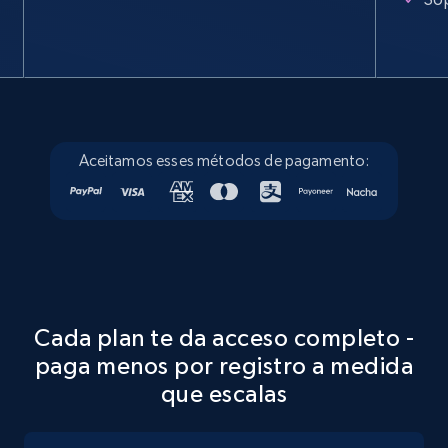
Specifications, Image urls, Top reviews, and
more.
5.6K+
877+
Prueba gratuita
Aceitamos esses métodos de pagamento:
Walmart - products - Discover products by
using sku numbers
URL, Final price, Sku, Currency, Gtin,
Specifications, Image urls, Top reviews, and
more.
Cada plan te da acceso completo -
5.6K+
877+
Prueba gratuita
paga menos por registro a medida
que escalas
TikTok Shop