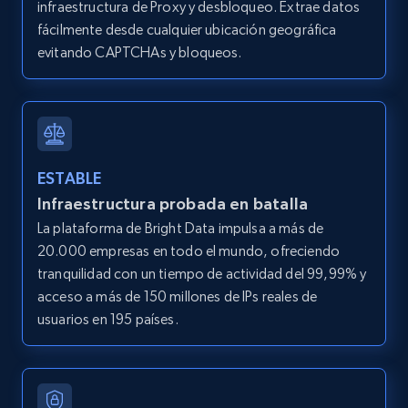
infraestructura de Proxy y desbloqueo. Extrae datos
price, Currency, Availability, Reviews count, and
fácilmente desde cualquier ubicación geográfica
more.
evitando CAPTCHAs y bloqueos.
2.1K+
375+
Prueba gratuita
Amazon products global dataset - Collect
ESTABLE
Amazon products by seller URL
Infraestructura probada en batalla
Title, Seller name, Brand, Description, Initial
La plataforma de Bright Data impulsa a más de
price, Currency, Availability, Reviews count, and
20.000 empresas en todo el mundo, ofreciendo
more.
tranquilidad con un tiempo de actividad del 99,99% y
acceso a más de 150 millones de IPs reales de
2.1K+
375+
Prueba gratuita
usuarios en 195 países.
Amazon products global dataset - Collect