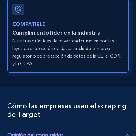
URL, Product id, Title, Images, Final price,
Currency, Discount, Initial price, and more.
COMPATIBLE
1.1K+
148+
Prueba gratuita
Cumplimiento líder en la industria
Nuestras prácticas de privacidad cumplen con las
leyes de protección de datos, incluido el marco
regulatorio de protección de datos de la UE, el GDPR
Lowes.com
y la CCPA.
URL, Domain, Marketplace pn, Sku, Other pn,
Model number, Gtin ean pn, Product name, and
more.
991+
162+
Prueba gratuita
Cómo las empresas usan el scraping
de Target
Lowes.com - Gather data on products using
specified keywords
Opinión del consumidor