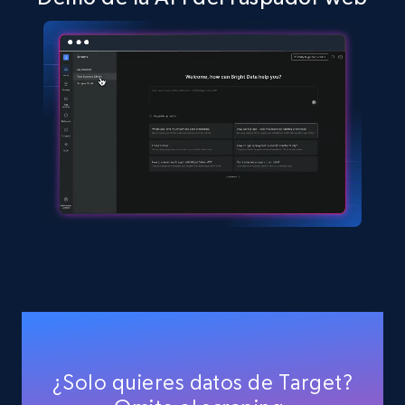
TikTok Shop - discover records by shop url
URL, Title, Available, Description, Currency, Initial
price, Final price, Discount percent, and more.
5.4K+
667+
Prueba gratuita
Amazon sellers info
Seller id, URL, Seller name, Description, Detailed
info, Stars, Feedbacks, Return policy, and more.
2.5K+
378+
Prueba gratuita
¿Solo quieres datos de Target?