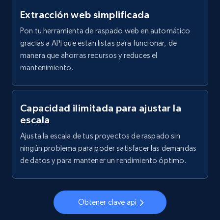
2.1K+
353+
Prueba gratuita
Extracción web simplificada
Pon tu herramienta de raspado web en automático
gracias a API que están listas para funcionar, de
manera que ahorras recursos y reduces el
Etsy
mantenimiento.
URL, Product id, Listing inventory id, Title, Rating,
Reviews count shop, Reviews count item, Initial
price, and more.
Capacidad ilimitada para ajustar la
escala
1.9K+
322+
Prueba gratuita
Ajusta la escala de tus proyectos de raspado sin
ningún problema para poder satisfacer las demandas
de datos y para mantener un rendimiento óptimo.
Etsy - Collect data on products using
specified keywords
URL, Product id, Listing inventory id, Title, Rating,
Obtener clave api
Reviews count shop, Reviews count item, Initial
price, and more.