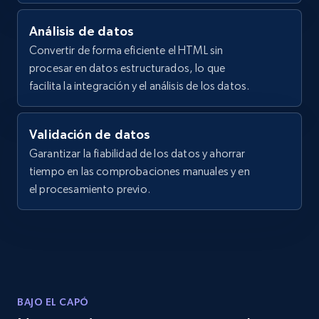
    "rating": 4.8,

Title, Seller name, Brand, Description, Initial
    "reviews_count": 45

Análisis de datos
price, Currency, Availability, Reviews count, and
  }

Convertir de forma eficiente el HTML sin
more.
]
procesar en datos estructurados, lo que
facilita la integración y el análisis de los datos.
2.1K+
375+
Prueba gratuita
Validación de datos
Garantizar la fiabilidad de los datos y ahorrar
Home Depot US
tiempo en las comprobaciones manuales y en
URL, Domain, Country code, Model number,
el procesamiento previo.
Sku, Product id, Product name, Manufacturer,
and more.
2.1K+
353+
Prueba gratuita
BAJO EL CAPÓ