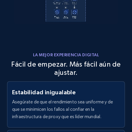
Home Depot US - Discover products by
specified UPC
URL, Domain, Country code, Model number,
Sku, Product id, Product name, Manufacturer,
and more.
LA MEJOR EXPERIENCIA DIGITAL
Fácil de empezar. Más fácil aún de
2.1K+
353+
Prueba gratuita
ajustar.
Estabilidad inigualable
Home Depot US - Discovery products by
specific category URL
Asegúrate de que el rendimiento sea uniforme y de
URL, Domain, Country code, Model number,
que se minimicen los fallos al confiar en la
Sku, Product id, Product name, Manufacturer,
infraestructura de proxy que es líder mundial.
and more.