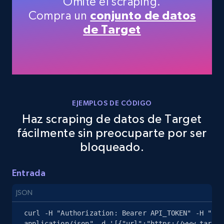
Omite el scraping.
eBay
Compra un
conjunto de datos
URL, Product id, Title, Seller name, Seller rating,
de Target
Seller reviews, Breadcrumbs, Root category, and
more.
2.5K+
358+
Prueba gratuita
EJEMPLOS DE CÓDIGO
Haz scraping de datos de Target
eBay - Gather data on products using
fácilmente sin preocuparte por ser
specified keywords
bloqueado.
URL, Product id, Title, Seller name, Seller rating,
Seller reviews, Breadcrumbs, Root category, and
more.
Entrada
JSON
2.5K+
358+
Prueba gratuita
curl -H "Authorization: Bearer API_TOKEN" -H "Con
application/json" -d '[{"url":"https://www.target