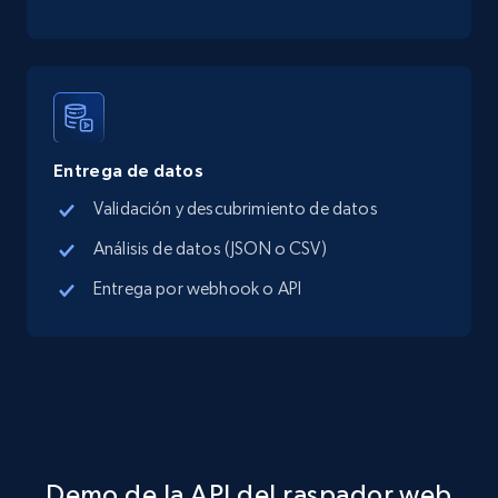
TikTok Shop - category
URL, Title, Available, Description, Currency, Initial
price, Final price, Discount percent, and more.
Entrega de datos
5.4K+
667+
Prueba gratuita
Validación y descubrimiento de datos
Análisis de datos (JSON o CSV)
Entrega por webhook o API
TikTok Shop - Collect TikTok shop products
by keywords search
URL, Title, Available, Description, Currency, Initial
price, Final price, Discount percent, and more.
5.4K+
667+
Prueba gratuita
Demo de la API del raspador web