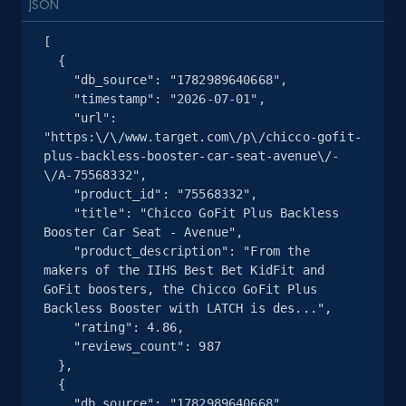
JSON
[

Google Shopping
  {

URL, Product id, Title, Product description,
    "db_source": "1782989640668",

Rating, Reviews count, Images, Variations, and
    "timestamp": "2026-07-01",

more.
    "url": 
"https:\/\/www.target.com\/p\/chicco-gofit-
plus-backless-booster-car-seat-avenue\/-
2.4K+
199+
Prueba gratuita
\/A-75568332",

    "product_id": "75568332",

    "title": "Chicco GoFit Plus Backless 
Booster Car Seat - Avenue",

Google Shopping - collects products from
    "product_description": "From the 
makers of the IIHS Best Bet KidFit and 
web using keywords
GoFit boosters, the Chicco GoFit Plus 
URL, Product id, Title, Product description,
Backless Booster with LATCH is des...",

Rating, Reviews count, Images, Variations, and
    "rating": 4.86,

more.
    "reviews_count": 987

  },

  {

2.4K+
199+
Prueba gratuita
    "db_source": "1782989640668",
