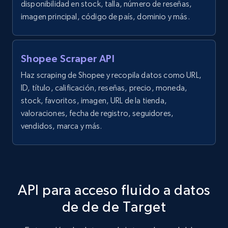
disponibilidad en stock, talla, número de reseñas,
and more.
imagen principal, código de país, dominio y más.
1.3K+
175+
Prueba gratuita
Shopee Scraper API
Haz scraping de Shopee y recopila datos como URL,
Target - Discover products by category url
ID, título, calificación, reseñas, precio, moneda,
URL, Product id, Title, Product description,
stock, favoritos, imagen, URL de la tienda,
Rating, Reviews count, Initial price, Discount,
valoraciones, fecha de registro, seguidores,
and more.
vendidos, marca y más.
1.3K+
175+
Prueba gratuita
API para acceso fluido a datos
Target - Discover products by specified
de de de Target
UPC
URL, Product id, Title, Product description,