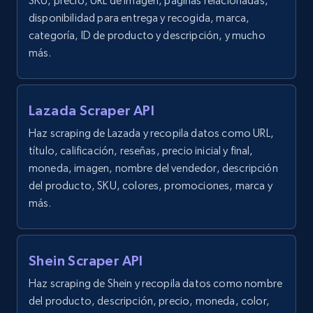
SKU, precio, URL de imagen, páginas relacionadas,
disponibilidad para entrega y recogida, marca,
1.6K+
180+
Prueba gratuita
categoría, ID de producto y descripción, y mucho
más.
Target
Lazada Scraper API
URL, Product id, Title, Product description,
Rating, Reviews count, Initial price, Discount,
Haz scraping de Lazada y recopila datos como URL,
and more.
título, calificación, reseñas, precio inicial y final,
moneda, imagen, nombre del vendedor, descripción
1.3K+
175+
Prueba gratuita
del producto, SKU, colores, promociones, marca y
más.
Target - Gather data on products using
Shein Scraper API
specified keywords
Haz scraping de Shein y recopila datos como nombre
URL, Product id, Title, Product description,
del producto, descripción, precio, moneda, color,
Rating, Reviews count, Initial price, Discount,