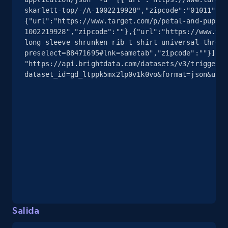
skarlett-top/-/A-1002219928","zipcode":"01011"},
{"url":"https://www.target.com/p/petal-and-pup-sk
eBay - Collect products from shops on eBay
1002219928","zipcode":""},{"url":"https://www.tar
URL, Product id, Title, Seller name, Seller rating,
long-sleeve-shrunken-rib-t-shirt-universal-thread
Seller reviews, Breadcrumbs, Root category, and
preselect=88471695#lnk=sametab","zipcode":""}]' 
more.
"https://api.brightdata.com/datasets/v3/trigger?
dataset_id=gd_ltppk5mx2lp0v1k0vo&format=json&unco
2.5K+
358+
Prueba gratuita
eBay - Collect records by category
URL, Product id, Title, Seller name, Seller rating,
Seller reviews, Breadcrumbs, Root category, and
more.
2.5K+
358+
Prueba gratuita
Salida