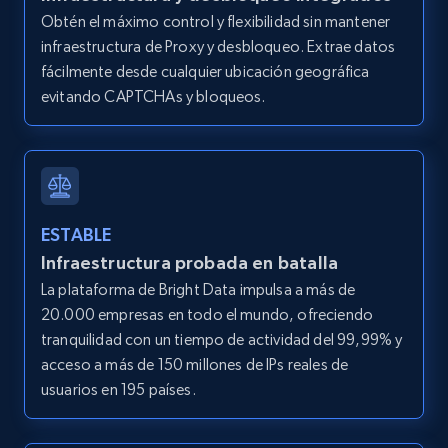
Category id, Product id, Product name, Price,
Obtén el máximo control y flexibilidad sin mantener
Currency, Colour code, Colour, Description, and
infraestructura de Proxy y desbloqueo. Extrae datos
more.
fácilmente desde cualquier ubicación geográfica
evitando CAPTCHAs y bloqueos.
1.2K+
208+
Prueba gratuita
Best Buy products
URL, Product id, Title, Images, Final price,
ESTABLE
Currency, Discount, Initial price, and more.
Infraestructura probada en batalla
La plataforma de Bright Data impulsa a más de
1.1K+
148+
Prueba gratuita
20.000 empresas en todo el mundo, ofreciendo
tranquilidad con un tiempo de actividad del 99,99% y
acceso a más de 150 millones de IPs reales de
usuarios en 195 países.
Best Buy products - Collect data on
products using specified keywords