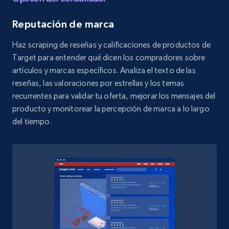
URL, Domain, Marketplace pn, Sku, Other pn,
Model number, Gtin ean pn, Product name, and
Reputación de marca
more.
Haz scraping de reseñas y calificaciones de productos de
Target para entender qué dicen los compradores sobre
991+
162+
Prueba gratuita
artículos y marcas específicos. Analiza el texto de las
reseñas, las valoraciones por estrellas y los temas
recurrentes para validar tu oferta, mejorar los mensajes del
producto y monitorear la percepción de marca a lo largo
Lowes.com - Collect records by category
del tiempo.
URL, Domain, Marketplace pn, Sku, Other pn,
Model number, Gtin ean pn, Product name, and
more.
991+
162+
Prueba gratuita
Lazada - Products