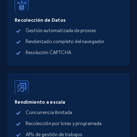
Walmart - products - Discover products by
Recolección de Datos
using sku numbers
Gestión automatizada de proxies
URL, Final price, Sku, Currency, Gtin,
Specifications, Image urls, Top reviews, and
Renderizado completo del navegador
more.
Resolución CAPTCHA
5.6K+
874+
Prueba gratuita
TikTok Shop
Rendimiento a escala
URL, Title, Available, Description, Currency, Initial
price, Final price, Discount percent, and more.
Concurrencia ilimitada
Recolección por lotes y programada
5.4K+
667+
Prueba gratuita
APIs de gestión de trabajos