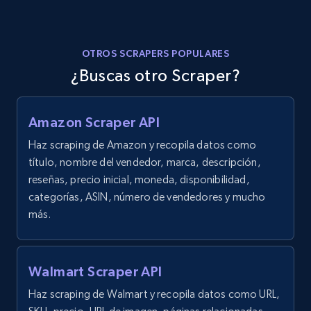
1.9K+
322+
Prueba gratuita
OTROS SCRAPERS POPULARES
¿Buscas otro Scraper?
Etsy - Collects data from shop's URL
Amazon Scraper API
URL, Product id, Listing inventory id, Title, Rating,
Reviews count shop, Reviews count item, Initial
Haz scraping de Amazon y recopila datos como
price, and more.
título, nombre del vendedor, marca, descripción,
reseñas, precio inicial, moneda, disponibilidad,
1.9K+
322+
Prueba gratuita
categorías, ASIN, número de vendedores y mucho
más.
Amazon products search
Walmart Scraper API
Asin, URL, Name, Sponsored, Initial price, Final
Haz scraping de Walmart y recopila datos como URL,
price, Currency, Sold, and more.