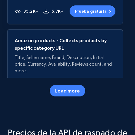
35.2K+
5.7K+
Prueba gratuita
Amazon products - Collects products by
specific category URL
Title, Seller name, Brand, Description, Initial
price, Currency, Availability, Reviews count, and
more.
35.2K+
5.7K+
Prueba gratuita
Load more
Amazon products - Collects products by
specific keywords
Precios de la API de raspado de
Title, Seller name, Brand, Description, Initial