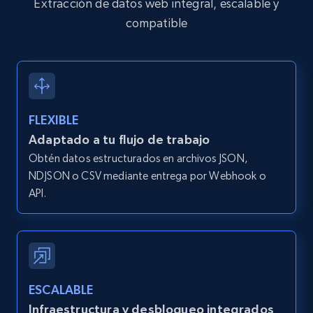
Extracción de datos web integral, escalable y
Rating, Reviews count, Initial price, Discount,
compatible
and more.
1.3K+
175+
Prueba gratuita
FLEXIBLE
Zara - Products
Adaptado a tu flujo de trabajo
Category id, Product id, Product name, Price,
Obtén datos estructurados en archivos JSON,
Currency, Colour code, Colour, Description, and
NDJSON o CSV mediante entrega por Webhook o
more.
API.
1.2K+
208+
Prueba gratuita
ESCALABLE
Zara - Products - discovery by category url
Infraestructura y desbloqueo integrados