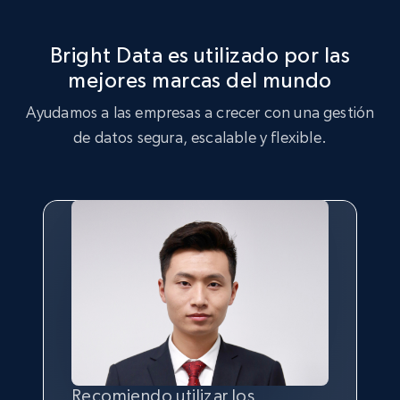
URL, Product id, Title, Product description,
Rating, Reviews count, Initial price, Discount,
Bright Data es utilizado por las
and more.
mejores marcas del mundo
1.3K+
175+
Prueba gratuita
Ayudamos a las empresas a crecer con una gestión
de datos segura, escalable y flexible.
Target - Gather data on products using
specified keywords
URL, Product id, Title, Product description,
Rating, Reviews count, Initial price, Discount,
and more.
1.3K+
175+
Prueba gratuita
Recomiendo utilizar los
Sin la posibilidad de recopilar
Contar con la mejor
calidad
y