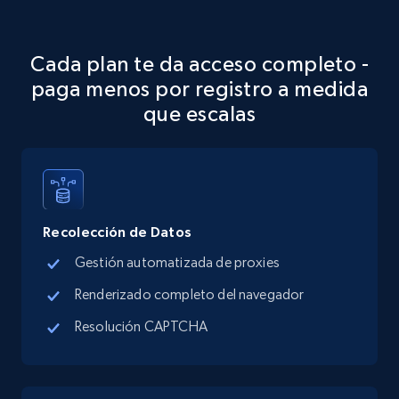
more.
Cada plan te da acceso completo -
5.6K+
875+
Prueba gratuita
paga menos por registro a medida
que escalas
TikTok Shop
URL, Title, Available, Description, Currency, Initial
price, Final price, Discount percent, and more.
Recolección de Datos
5.4K+
668+
Prueba gratuita
Gestión automatizada de proxies
Renderizado completo del navegador
Resolución CAPTCHA
TikTok Shop - category
URL, Title, Available, Description, Currency, Initial
price, Final price, Discount percent, and more.