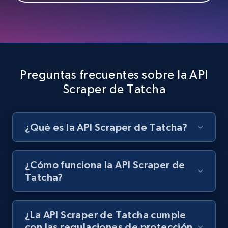
Best Buy products
URL, Product id, Title, Images, Final price,
Currency, Discount, Initial price, and more.
Preguntas frecuentes sobre la API
1.1K+
149+
Prueba gratuita
Scraper de Tatcha
¿Qué es la API Scraper de Tatcha?
Best Buy products - Collect data on
products using specified keywords
URL, Product id, Title, Images, Final price,
¿Cómo funciona la API Scraper de
Currency, Discount, Initial price, and more.
Tatcha?
1.1K+
149+
Prueba gratuita
¿La API Scraper de Tatcha cumple
con las regulaciones de protección