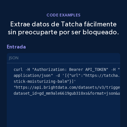
2.5K+
359+
Prueba gratuita
CODE EXAMPLES
Extrae datos de Tatcha fácilmente
eBay - Gather data on products using
sin preocuparte por ser bloqueado.
specified keywords
URL, Product id, Title, Seller name, Seller rating,
Entrada
Seller reviews, Breadcrumbs, Root category, and
more.
JSON
curl -H "Authorization: Bearer API_TOKEN" -H "Con
2.5K+
359+
Prueba gratuita
application/json" -d '[{"url":"https://tatcha.com
stick-moisturizing-balm"}]' 
"https://api.brightdata.com/datasets/v3/trigger?
dataset_id=gd_mm9ale6619gub310xs&format=json&unco
eBay - Collect products from shops on eBay
URL, Product id, Title, Seller name, Seller rating,
Seller reviews, Breadcrumbs, Root category, and
more.