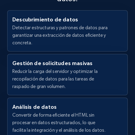
percent natural abaca leaf and gold flakes 
and more.
absorb excess oil without disturbing makeup 
for fre...",

Descubrimiento de datos
    "product_category": "Shop All \u003E 
2.1K+
355+
Prueba gratuita
Blotting Paper \u0026 Tools"

Detectar estructuras y patrones de datos para
  },

garantizar una extracción de datos eficiente y
  {

concreta.
    "db_source": "1785758077168",

Home Depot US - Gather data on products
    "timestamp": "2026-08-03",

using specified keywords
    "url": 
Gestión de solicitudes masivas
"https:\/\/tatcha.com\/products\/aburatorigami-
URL, Domain, Country code, Model number,
Reducir la carga del servidor y optimizar la
japanese-blotting-paper?
Sku, Product id, Product name, Manufacturer,
variant=52085660942645",

recopilación de datos para las tareas de
and more.
    "item_id": "CY01210T",

raspado de gran volumen.
    "variant_id": "52085660942645",

    "title": "Aburatorigami",

2.1K+
355+
Prueba gratuita
    "description": "Soft leaflets made of 100 
Análisis de datos
percent natural abaca leaf and gold flakes 
Convertir de forma eficiente el HTML sin
absorb excess oil without disturbing makeup 
for fre...",

procesar en datos estructurados, lo que
Home Depot US - Discover products by
    "product_category": "Shop All \u003E 
facilita la integración y el análisis de los datos.
specified URL
Blotting Paper \u0026 Tools"
