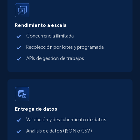
5.4K+
668+
Prueba gratuita
Rendimiento a escala
Concurrencia ilimitada
TikTok Shop - Collect TikTok shop products
Recolección por lotes y programada
by keywords search
APIs de gestión de trabajos
URL, Title, Available, Description, Currency, Initial
price, Final price, Discount percent, and more.
5.4K+
668+
Prueba gratuita
Entrega de datos
TikTok Shop - discover records by shop url
Validación y descubrimiento de datos
URL, Title, Available, Description, Currency, Initial
price, Final price, Discount percent, and more.
Análisis de datos (JSON o CSV)