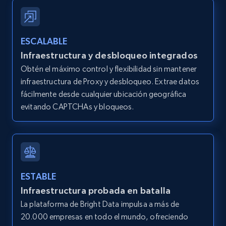
2.1K+
375+
Prueba gratuita
ESCALABLE
Infraestructura y desbloqueo integrados
Amazon products global dataset - Collects
Obtén el máximo control y flexibilidad sin mantener
products by best sellers category URL
infraestructura de Proxy y desbloqueo. Extrae datos
Title, Seller name, Brand, Description, Initial
fácilmente desde cualquier ubicación geográfica
price, Currency, Availability, Reviews count, and
evitando CAPTCHAs y bloqueos.
more.
2.1K+
375+
Prueba gratuita
ESTABLE
Amazon products global dataset - Collect
Infraestructura probada en batalla
Amazon products by seller URL
La plataforma de Bright Data impulsa a más de
Title, Seller name, Brand, Description, Initial
20.000 empresas en todo el mundo, ofreciendo
price, Currency, Availability, Reviews count, and