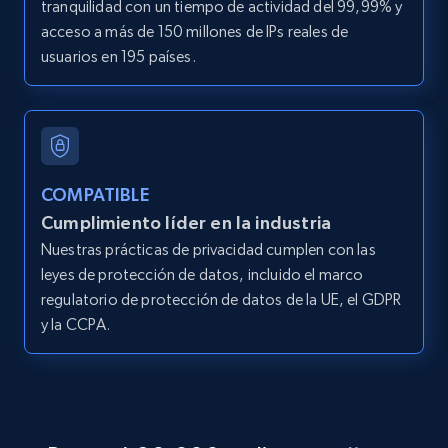
tranquilidad con un tiempo de actividad del 99,99% y
more.
acceso a más de 150 millones de IPs reales de
usuarios en 195 países.
2.1K+
375+
Prueba gratuita
Amazon products global dataset - Collect
COMPATIBLE
products from Brands URLs
Cumplimiento líder en la industria
Title, Seller name, Brand, Description, Initial
Nuestras prácticas de privacidad cumplen con las
price, Currency, Availability, Reviews count, and
more.
leyes de protección de datos, incluido el marco
regulatorio de protección de datos de la UE, el GDPR
y la CCPA.
2.1K+
375+
Prueba gratuita
Etsy