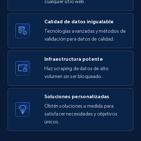
cualquier sitio web.
Etsy - Collects data from shop's URL
URL, Product id, Listing inventory id, Title, Rating,
Reviews count shop, Reviews count item, Initial
Calidad de datos inigualable
price, and more.
Tecnologías avanzadas y métodos de
validación para datos de calidad.
1.9K+
323+
Prueba gratuita
Infraestructura potente
Haz scraping de datos de alto
Amazon products search
volumen sin ser bloqueado.
Asin, URL, Name, Sponsored, Initial price, Final
price, Currency, Sold, and more.
Soluciones personalizadas
Obtén soluciones a medida para
1.6K+
181+
Prueba gratuita
satisfacer necesidades y objetivos
únicos.
Target