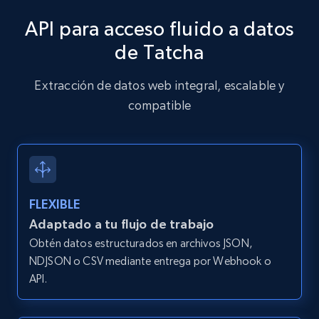
API para acceso fluido a datos
Amazon products global dataset - Collects
de Tatcha
products by specific category URL
Title, Seller name, Brand, Description, Initial
Extracción de datos web integral, escalable y
price, Currency, Availability, Reviews count, and
compatible
more.
2.1K+
375+
Prueba gratuita
FLEXIBLE
Amazon products global dataset -
Adaptado a tu flujo de trabajo
Collecting products by keyword search
Obtén datos estructurados en archivos JSON,
NDJSON o CSV mediante entrega por Webhook o
Title, Seller name, Brand, Description, Initial
price, Currency, Availability, Reviews count, and
API.
more.