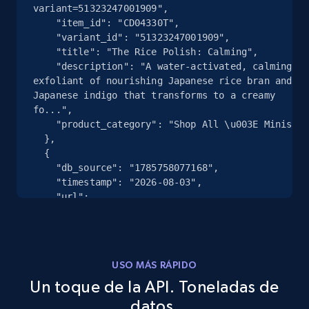
variant=51323247001909",

    "item_id": "CD04330T",

2.4K+
200+
Prueba gratuita
    "variant_id": "51323247001909",

    "title": "The Rice Polish: Calming",

    "description": "A water-activated, calming 
exfoliant of nourishing Japanese rice bran and 
Google Shopping - collects products from
Japanese indigo that transforms to a creamy 
fo...",

web using keywords
    "product_category": "Shop All \u003E Minis"

URL, Product id, Title, Product description,
  },

Rating, Reviews count, Images, Variations, and
  {

more.
    "db_source": "1785758077168",

    "timestamp": "2026-08-03",

    "url": 
2.4K+
200+
Prueba gratuita
"https:\/\/tatcha.com\/products\/aburatorigami-
japanese-blotting-paper?
variant=52085660909877",

    "item_id": "SC00363T",

USO MÁS RÁPIDO
Home Depot US
    "variant_id": "52085660909877",

Un toque de la API. Toneladas de
    "title": "Aburatorigami",

URL, Domain, Country code, Model number,
    "description": "Soft leaflets made of 100 
datos.
Sku, Product id, Product name, Manufacturer,