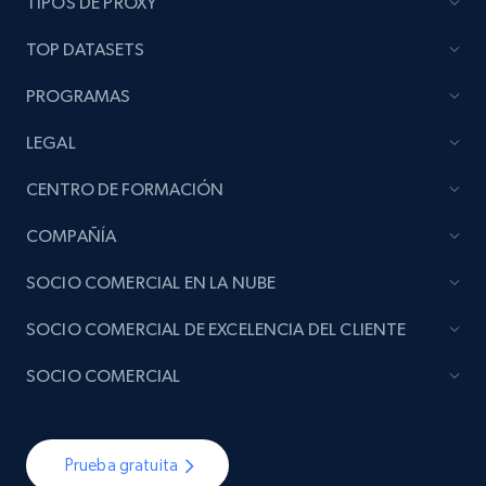
TIPOS DE PROXY
TOP DATASETS
Lazada - Products - Discover products by
brand URL
PROGRAMAS
URL, Title, Rating, Reviews, Initial price, Final
price, Currency, Stock, and more.
LEGAL
CENTRO DE FORMACIÓN
991+
165+
Prueba gratuita
COMPAÑÍA
SOCIO COMERCIAL EN LA NUBE
Lowes.com
SOCIO COMERCIAL DE EXCELENCIA DEL CLIENTE
URL, Domain, Marketplace pn, Sku, Other pn,
Model number, Gtin ean pn, Product name, and
SOCIO COMERCIAL
more.
991+
162+
Prueba gratuita
Prueba gratuita