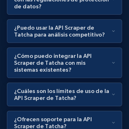
de datos?
Lazada - Products
URL, Title, Rating, Reviews, Initial price, Final
¿Puedo usar la API Scraper de
price, Currency, Stock, and more.
Tatcha para análisis competitivo?
991+
165+
Prueba gratuita
¿Cómo puedo integrar la API
Scraper de Tatcha con mis
sistemas existentes?
Lazada - Products - Discover products by
keyword
URL, Title, Rating, Reviews, Initial price, Final
¿Cuáles son los límites de uso de la
price, Currency, Stock, and more.
API Scraper de Tatcha?
991+
165+
Prueba gratuita
¿Ofrecen soporte para la API
Scraper de Tatcha?