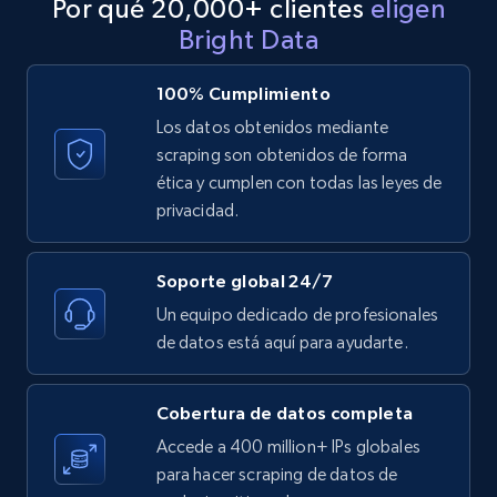
Por qué 20,000+ clientes
eligen
URL, Product id, Listing inventory id, Title, Rating,
Reviews count shop, Reviews count item, Initial
Bright Data
price, and more.
100% Cumplimiento
1.9K+
323+
Prueba gratuita
Los datos obtenidos mediante
scraping son obtenidos de forma
ética y cumplen con todas las leyes de
privacidad.
Etsy - Collect data on products using
specified keywords
Soporte global 24/7
URL, Product id, Listing inventory id, Title, Rating,
Reviews count shop, Reviews count item, Initial
Un equipo dedicado de profesionales
price, and more.
de datos está aquí para ayudarte.
1.9K+
323+
Prueba gratuita
Cobertura de datos completa
Accede a 400 million+ IPs globales
para hacer scraping de datos de