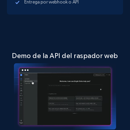
Entrega por webhook o API
5.4K+
668+
Prueba gratuita
Amazon sellers info
Seller id, URL, Seller name, Description, Detailed
info, Stars, Feedbacks, Return policy, and more.
Demo de la API del raspador web
2.5K+
378+
Prueba gratuita
eBay
URL, Product id, Title, Seller name, Seller rating,
Seller reviews, Breadcrumbs, Root category, and
more.