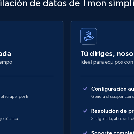
lación de datos de Tmon simpl
nada
Tú diriges, nos
tiempo
Ideal para equipos con 
Configuración a
l scraper por ti
Genera el scraper con e
Resolución de p
jo técnico
Si algo falla, abre un ti
Soporte comple