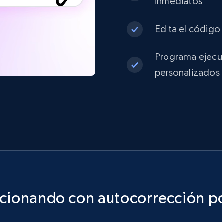
inmediatos
Edita el código 
Programa ejecuc
personalizados
ncionando con autocorrección po