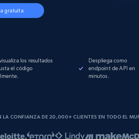
Proxies de
collected
Comienza desde
esde
$0.9/IP
datacenter
a gratuita
B
esde
Proxies de ISP
de
Más de 1,300,000+ proxies residenciales
estáticos totalmente compatibles
visualiza los resultados
Despliega como
ra
justa el código
endpoint de API en
ilmente.
minutos.
 LA CONFIANZA DE 20,000+ CLIENTES EN TODO EL M