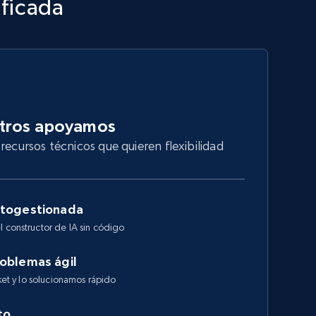
ificada
otros apoyamos
recursos técnicos que quieren flexibilidad
utogestionada
l constructor de IA sin código
roblemas ágil
cket y lo solucionamos rápido
to