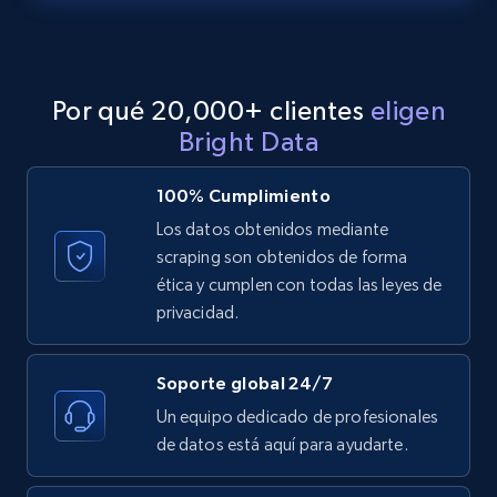
LinkedIn posts - Discover posts by Profile
URL
URL, ID, User id, Use url, Title, Headline, Post
Por qué 20,000+ clientes
eligen
text, Date posted, and more.
Bright Data
11.3K+
1.5K+
Prueba gratuita
100% Cumplimiento
Los datos obtenidos mediante
scraping son obtenidos de forma
LinkedIn posts - Discover new posts
ética y cumplen con todas las leyes de
company URL
privacidad.
URL, ID, User id, Use url, Title, Headline, Post
text, Date posted, and more.
Soporte global 24/7
Un equipo dedicado de profesionales
11.3K+
1.5K+
Prueba gratuita
de datos está aquí para ayudarte.