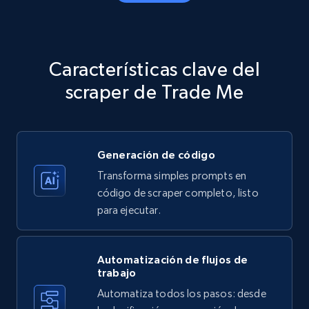
Amazon products - Collects products by
specific category URL
Title, Seller name, Brand, Description, Initial
Características clave del
price, Currency, Availability, Reviews count, and
more.
scraper de Trade Me
35.3K+
5.7K+
Prueba gratuita
Generación de código
Transforma simples prompts en
Amazon products - Collects products by
código de scraper completo, listo
specific keywords
para ejecutar.
Title, Seller name, Brand, Description, Initial
price, Currency, Availability, Reviews count, and
more.
Automatización de flujos de
trabajo
Automatiza todos los pasos: desde
35.3K+
5.7K+
Prueba gratuita