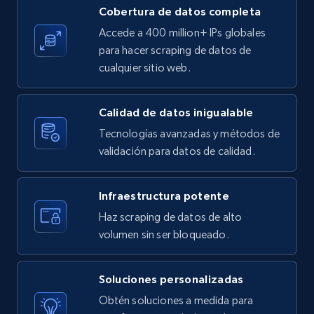
Cobertura de datos completa
X (formerly Twitter) - Posts
Accede a 400 million+ IPs globales
ID, User posted, Name, Description, Date
para hacer scraping de datos de
posted, Photos, URL, Quoted post, and more.
cualquier sitio web.
10.3K+
1.2K+
Prueba gratuita
Calidad de datos inigualable
Tecnologías avanzadas y métodos de
validación para datos de calidad.
X (formerly Twitter) - Posts - Collecting
Twitter posts URLs
Infraestructura potente
ID, User posted, Name, Description, Date
Haz scraping de datos de alto
posted, Photos, URL, Quoted post, and more.
volumen sin ser bloqueado.
10.3K+
1.2K+
Prueba gratuita
Soluciones personalizadas
Obtén soluciones a medida para