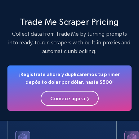
22.3K+
3.5K+
Prueba gratuita
Trade Me Scraper Pricing
Collect data from Trade Me by turning prompts
into ready‑to‑run scrapers with built‑in proxies and
Crunchbase companies information
automatic unblocking.
Name, URL, ID, Cb rank, Region, About,
Industries, Operating status, and more.
¡Regístrate ahora y duplicaremos tu primer
15.6K+
1.6K+
Prueba gratuita
depósito dólar por dólar, hasta $500!
Comece agora
Crunchbase companies information -
Searching data by keyword
Name, URL, ID, Cb rank, Region, About,
Industries, Operating status, and more.