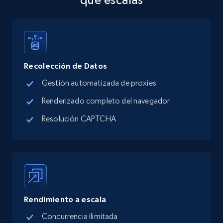
Address, Description, Business details, and
more.
13.3K+
1.7K+
Prueba gratuita
Recolección de Datos
Gestión automatizada de proxies
Google Maps full information - discover
Renderizado completo del navegador
records by location search
Resolución CAPTCHA
Place id, URL, Country, Name, Category,
Address, Description, Business details, and
more.
13.3K+
1.7K+
Prueba gratuita
Rendimiento a escala
Concurrencia ilimitada
Google Maps full information - Collect