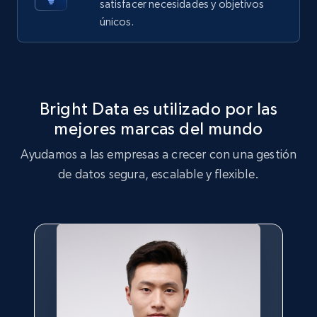
satisfacer necesidades y objetivos
X (formerly Twitter) - Posts - Getting x
únicos.
posts by array of profiles
ID, User posted, Name, Description, Date
posted, Photos, URL, Quoted post, and more.
Bright Data es utilizado por las
10.3K+
1.2K+
Prueba gratuita
mejores marcas del mundo
Ayudamos a las empresas a crecer con una gestión
de datos segura, escalable y flexible.
TikTok - Profiles
Account id, Nickname, Biography, Awg
engagement rate, Comment engagement rate,
Like engagement rate, Bio link, Predicted lang,
and more.
8.3K+
963+
Prueba gratuita