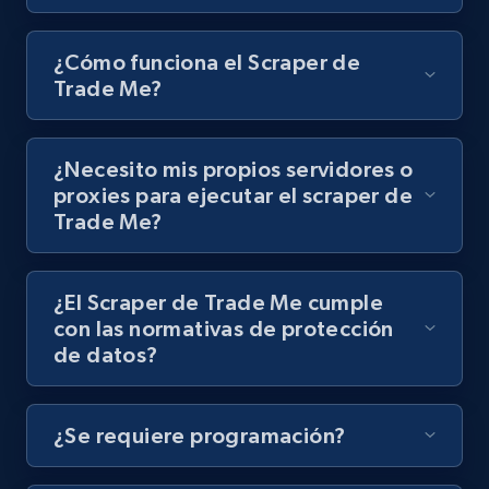
8.1K+
714+
Prueba gratuita
¿Cómo funciona el Scraper de
Trade Me?
Youtube - Videos posts - Discovery records
¿Necesito mis propios servidores o
by Explore page URL
proxies para ejecutar el scraper de
URL, Title, Youtuber, Youtuber md5, Video url,
Trade Me?
Video length, Likes, Views, and more.
8.1K+
714+
Prueba gratuita
¿El Scraper de Trade Me cumple
con las normativas de protección
de datos?
Youtube - Videos posts - Discovery videos
by podcast url
¿Se requiere programación?
URL, Title, Youtuber, Youtuber md5, Video url,
Video length, Likes, Views, and more.