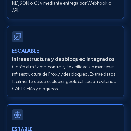
IsCurrentSignedInAgentResponsible, Bedrooms,
NDJSON o CSV mediante entrega por Webhook o
and more.
API.
12K+
1.3K+
Prueba gratuita
ESCALABLE
Zillow properties listing information -
Infraestructura y desbloqueo integrados
Search by parameters on zillow and use the
Obtén el máximo control y flexibilidad sin mantener
direct link as input
infraestructura de Proxy y desbloqueo. Extrae datos
Zpid, City, State, HomeStatus, Address,
fácilmente desde cualquier geolocalización evitando
IsListingClaimedByCurrentSignedInUser,
CAPTCHAs y bloqueos.
IsCurrentSignedInAgentResponsible, Bedrooms,
and more.
12K+
1.3K+
Prueba gratuita
ESTABLE