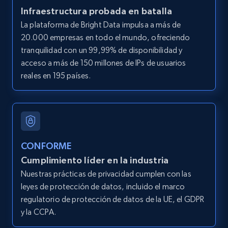
Infraestructura probada en batalla
LinkedIn posts
La plataforma de Bright Data impulsa a más de
URL, ID, User id, Use url, Title, Headline, Post
20.000 empresas en todo el mundo, ofreciendo
text, Date posted, and more.
tranquilidad con un 99,99% de disponibilidad y
acceso a más de 150 millones de IPs de usuarios
11.3K+
1.5K+
Prueba gratuita
reales en 195 países.
LinkedIn posts - Discover user's articles by
URL
CONFORME
URL, ID, User id, Use url, Title, Headline, Post
Cumplimiento líder en la industria
text, Date posted, and more.
Nuestras prácticas de privacidad cumplen con las
leyes de protección de datos, incluido el marco
11.3K+
1.5K+
Prueba gratuita
regulatorio de protección de datos de la UE, el GDPR
y la CCPA.