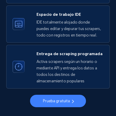
33.5K+
3.5K+
Prueba gratuita
Espacio de trabajo IDE
IDE totalmente alojado donde
Instagram - Profiles
puedes editar y depurar tus scrapers,
todo con registros en tiempo real.
Account, Fbid, ID, Followers, Posts count, Is
business account, Is professional account, Is
verified, and more.
Entrega de scraping programada
Activa scrapers según un horario o
22.3K+
3.5K+
Prueba gratuita
mediante API y entrega los datos a
todos los destinos de
almacenamiento populares
Instagram - Profiles - Collect profile
information by user name
Prueba gratuita
Account, Fbid, ID, Followers, Posts count, Is
business account, Is professional account, Is
verified, and more.