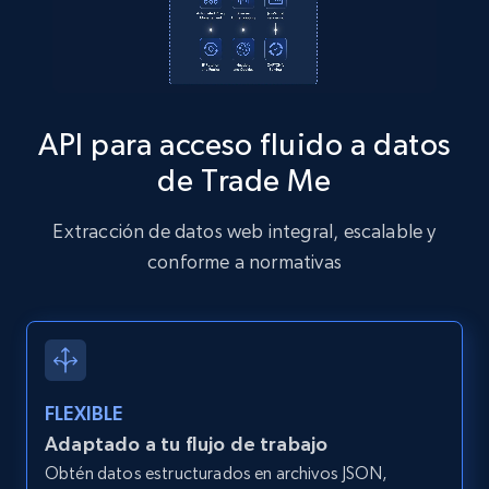
Zillow properties listing information
Zpid, City, State, HomeStatus, Address,
API para acceso fluido a datos
IsListingClaimedByCurrentSignedInUser,
IsCurrentSignedInAgentResponsible, Bedrooms,
de Trade Me
and more.
Extracción de datos web integral, escalable y
12K+
1.3K+
Prueba gratuita
conforme a normativas
Zillow properties listing information -
Discover by custom filters - location, home
FLEXIBLE
type and status
Adaptado a tu flujo de trabajo
Zpid, City, State, HomeStatus, Address,
Obtén datos estructurados en archivos JSON,
IsListingClaimedByCurrentSignedInUser,