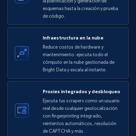
la planificación y generación de
esquemas hasta la creación y prueba
de código.
Amazon products - find products by using
upc numbers
Infraestructura en la nube
Title, Seller name, Brand, Description, Initial
Reduce costos de hardware y
price, Currency, Availability, Reviews count, and
more.
mantenimiento: ejecuta todo el
cómputo en la nube gestionada de
Bright Data y escala al instante.
35.3K+
5.7K+
Prueba gratuita
Proxies integrados y desbloqueo
LinkedIn company information
Ejecuta tus scrapers como un usuario
real desde cualquier geolocalización
ID, Name, Country code, Locations, Followers,
con fingerprinting integrado,
Employees in linkedin, About, Specialties, and
more.
reintentos automáticos, resolución
de CAPTCHA y más.