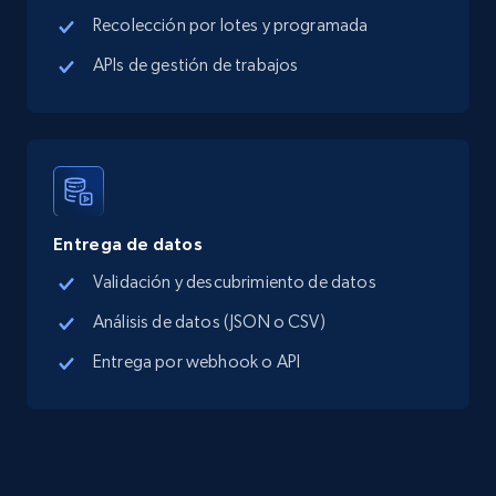
Google Maps Businesses data by place id
Recolección por lotes y programada
Place id, URL, Country, Name, Category,
APIs de gestión de trabajos
Address, Description, Business details, and
more.
13.3K+
1.7K+
Prueba gratuita
Entrega de datos
Google Maps full information - Discover
Validación y descubrimiento de datos
new records by Customer ID
Análisis de datos (JSON o CSV)
Place id, URL, Country, Name, Category,
Address, Description, Business details, and
Entrega por webhook o API
more.
13.3K+
1.7K+
Prueba gratuita