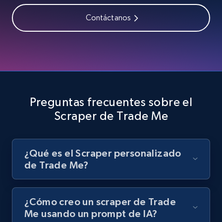
Contáctanos
Youtube - Videos posts - Search videos by
keyword and then apply relevant video
filters
URL, Title, Youtuber, Youtuber md5, Video url,
Video length, Likes, Views, and more.
Preguntas frecuentes sobre el
Scraper de Trade Me
8.1K+
714+
Prueba gratuita
¿Qué es el Scraper personalizado
de Trade Me?
Youtube - Videos posts - Collect YouTube
posts by hashtags
URL, Title, Youtuber, Youtuber md5, Video url,
¿Cómo creo un scraper de Trade
Video length, Likes, Views, and more.
Me usando un prompt de IA?