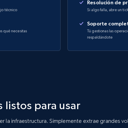
Resolución de p
jo técnico
Si algo falla, abre un ti
Soporte comple
os qué necesitas
Tú gestionas las operac
respaldándote
 listos para usar
ner la infraestructura. Simplemente extrae grandes 