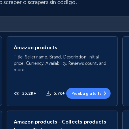
b scraper o scrapers sin código.
Amazon products
Title, Seller name, Brand, Description, Initial
price, Currency, Availability, Reviews count, and
more.
35.2K+
5.7K+
Prueba gratuita
Amazon products - Collects products