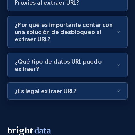
Proxies al extraer URL?
8K+
713+
Prueba gratuita
¿Por qué es importante contar con
una solución de desbloqueo al
extraer URL?
Youtube - Videos posts - Discover videos by
channel URL
URL, Title, Youtuber, Youtuber md5, Video url,
¿Qué tipo de datos URL puedo
Video length, Likes, Views, and more.
extraer?
8K+
713+
Prueba gratuita
¿Es legal extraer URL?
Youtube - Videos posts - Search videos by
keyword and then apply relevant video
filters
URL, Title, Youtuber, Youtuber md5, Video url,