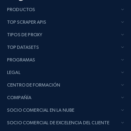
Video length, Likes, Views, and more.
PRODUCTOS
TOP SCRAPER APIS
8K+
713+
Prueba gratuita
TIPOS DE PROXY
TOP DATASETS
Youtube - Videos posts - Collect YouTube
posts by hashtags
PROGRAMAS
URL, Title, Youtuber, Youtuber md5, Video url,
LEGAL
Video length, Likes, Views, and more.
CENTRO DE FORMACIÓN
8K+
713+
Prueba gratuita
COMPAÑÍA
SOCIO COMERCIAL EN LA NUBE
Youtube - Videos posts - Discovery records
SOCIO COMERCIAL DE EXCELENCIA DEL CLIENTE
by Explore page URL