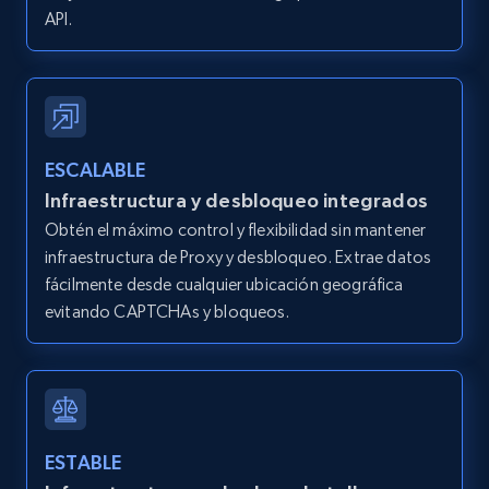
API.
Google Maps full information - Discover
new records by Customer ID
Place id, URL, Country, Name, Category,
Address, Description, Business details, and
ESCALABLE
more.
Infraestructura y desbloqueo integrados
Obtén el máximo control y flexibilidad sin mantener
13.2K+
1.7K+
Prueba gratuita
infraestructura de Proxy y desbloqueo. Extrae datos
fácilmente desde cualquier ubicación geográfica
evitando CAPTCHAs y bloqueos.
Instagram - Posts
URL, User posted, Description, Hashtags, Num
comments, Date posted, Likes, Photos, and
more.
ESTABLE