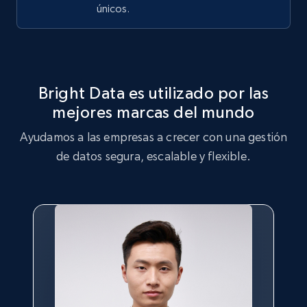
únicos.
LinkedIn posts - Discover user's articles by
URL
URL, ID, User id, Use url, Title, Headline, Post
Bright Data es utilizado por las
text, Date posted, and more.
mejores marcas del mundo
11.3K+
1.5K+
Prueba gratuita
Ayudamos a las empresas a crecer con una gestión
de datos segura, escalable y flexible.
LinkedIn posts - Discover posts by Profile
URL
URL, ID, User id, Use url, Title, Headline, Post
text, Date posted, and more.
11.3K+
1.5K+
Prueba gratuita