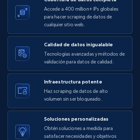
Zillow properties listing information -
Accede a 400 million+ IPs globales
Search by parameters on zillow and use the
para hacer scraping de datos de
direct link as input
cualquier sitio web.
Zpid, City, State, HomeStatus, Address,
IsListingClaimedByCurrentSignedInUser,
IsCurrentSignedInAgentResponsible, Bedrooms,
Calidad de datos inigualable
and more.
Tecnologías avanzadas y métodos de
validación para datos de calidad.
12K+
1.3K+
Prueba gratuita
Infraestructura potente
Haz scraping de datos de alto
LinkedIn posts
volumen sin ser bloqueado.
URL, ID, User id, Use url, Title, Headline, Post
text, Date posted, and more.
Soluciones personalizadas
Obtén soluciones a medida para
11.3K+
1.5K+
Prueba gratuita
satisfacer necesidades y objetivos