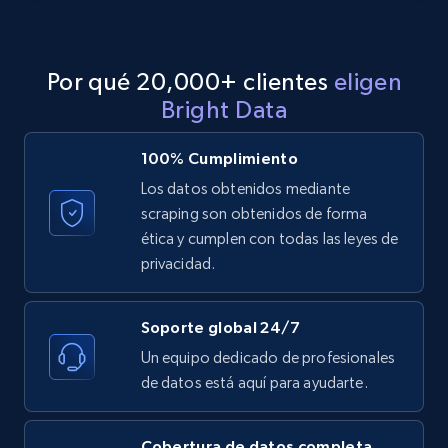
and more.
12K+
1.3K+
Prueba gratuita
Por qué 20,000+ clientes
eligen
Bright Data
Zillow properties listing information -
100% Cumplimiento
Discover by custom filters - location, home
Los datos obtenidos mediante
type and status
scraping son obtenidos de forma
Zpid, City, State, HomeStatus, Address,
ética y cumplen con todas las leyes de
IsListingClaimedByCurrentSignedInUser,
privacidad.
IsCurrentSignedInAgentResponsible, Bedrooms,
and more.
Soporte global 24/7
Un equipo dedicado de profesionales
12K+
1.3K+
Prueba gratuita
de datos está aquí para ayudarte.
Cobertura de datos completa