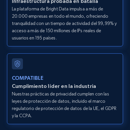
Infraestructura probada en batalla
13.2K+
1.6K+
Prueba gratuita
La plataforma de Bright Data impulsa a más de
20.000 empresas en todo el mundo, ofreciendo
tranquilidad con un tiempo de actividad del 99,99% y
Instagram - Posts - Collects posts from a
acceso a más de 150 millones de IPs reales de
specific URLs by using profile URL
usuarios en 195 países.
URL, User posted, Description, Hashtags, Num
comments, Date posted, Likes, Photos, and
more.
13.2K+
1.6K+
Prueba gratuita
COMPATIBLE
Cumplimiento líder en la industria
Nuestras prácticas de privacidad cumplen con las
leyes de protección de datos, incluido el marco
Zillow properties listing information
regulatorio de protección de datos de la UE, el GDPR
Zpid, City, State, HomeStatus, Address,
y la CCPA.
IsListingClaimedByCurrentSignedInUser,
IsCurrentSignedInAgentResponsible, Bedrooms,