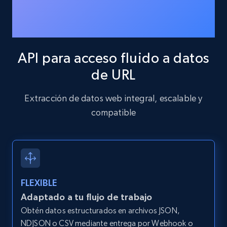
Google Maps full information - discover
records by location search
Place id, URL, Country, Name, Category,
Address, Description, Business details, and
API para acceso fluido a datos
more.
de URL
13.2K+
1.7K+
Prueba gratuita
Extracción de datos web integral, escalable y
compatible
Google Maps full information - Collect
Google Maps Businesses data by place id
Place id, URL, Country, Name, Category,
Address, Description, Business details, and
FLEXIBLE
more.
Adaptado a tu flujo de trabajo
Obtén datos estructurados en archivos JSON,
13.2K+
1.7K+
Prueba gratuita
NDJSON o CSV mediante entrega por Webhook o