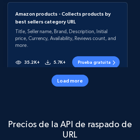
Amazon products - Collects products by
best sellers category URL
Title, Seller name, Brand, Description, Initial
price, Currency, Availability, Reviews count, and
more.
35.2K+
5.7K+
Prueba gratuita
Load more
Amazon products - Collects products by
specific category URL
Title, Seller name, Brand, Description, Initial
price, Currency, Availability, Reviews count, and
Precios de la API de raspado de
more.
URL