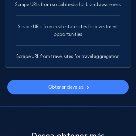
Scrape URLs from social media for brand awareness
TikTok - Profiles
Scrape URLs from real estate sites for investment
Account id, Nickname, Biography, Awg
opportunities
engagement rate, Comment engagement rate,
Like engagement rate, Bio link, Predicted lang,
and more.
Scrape URL from travel sites for travel aggregation
8.3K+
962+
Prueba gratuita
Obtener clave api
TikTok - Profiles - Discover by search URL
and country
Account id, Nickname, Biography, Awg
engagement rate, Comment engagement rate,
Like engagement rate, Bio link, Predicted lang,
Desea obtener más
and more.