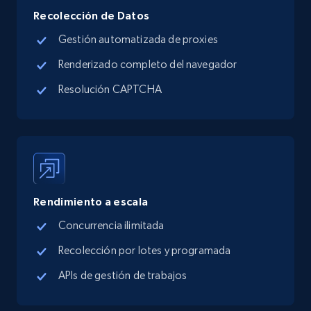
Industries, Operating status, and more.
Recolección de Datos
Gestión automatizada de proxies
15.6K+
1.6K+
Prueba gratuita
Renderizado completo del navegador
Resolución CAPTCHA
Crunchbase companies information -
Searching data by keyword
Name, URL, ID, Cb rank, Region, About,
Industries, Operating status, and more.
Rendimiento a escala
15.6K+
1.6K+
Prueba gratuita
Concurrencia ilimitada
Recolección por lotes y programada
APIs de gestión de trabajos
Linkedin job listings information
URL, Job posting id, Job title, Company name,