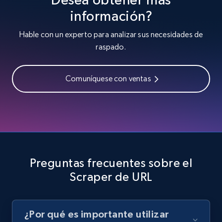
información?
8.3K+
962+
Prueba gratuita
Hable con un experto para analizar sus necesidades de
raspado.
Youtube - Videos posts
Comuníquese con ventas
URL, Title, Youtuber, Youtuber md5, Video url,
Video length, Likes, Views, and more.
8K+
713+
Prueba gratuita
Preguntas frecuentes sobre el
Scraper de URL
Youtube - Videos posts - Search new
youtube videos by keyword
URL, Title, Youtuber, Youtuber md5, Video url,
¿Por qué es importante utilizar
Video length, Likes, Views, and more.