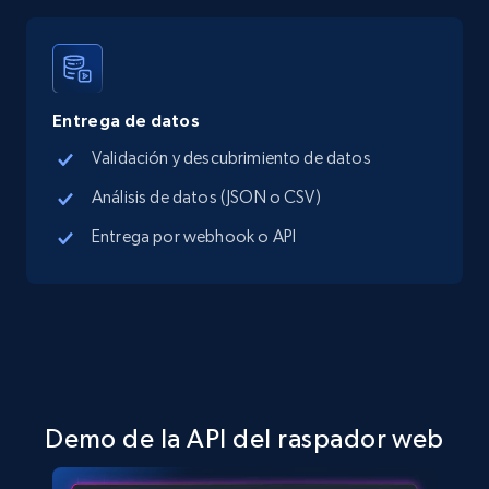
Company id, Job location, Job summary, Job
seniority level, and more.
15.3K+
2.2K+
Prueba gratuita
Entrega de datos
Validación y descubrimiento de datos
Análisis de datos (JSON o CSV)
Linkedin job listings information - Discover
new jobs by keyword
Entrega por webhook o API
URL, Job posting id, Job title, Company name,
Company id, Job location, Job summary, Job
seniority level, and more.
15.3K+
2.2K+
Prueba gratuita
Demo de la API del raspador web
Linkedin job listings information - Discover