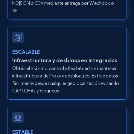
IsCurrentSignedInAgentResponsible, Bedrooms,
NDJSON o CSV mediante entrega por Webhook o
and more.
API.
12K+
1.3K+
Prueba gratuita
ESCALABLE
Zillow properties listing information -
Infraestructura y desbloqueo integrados
Search by parameters on zillow and use the
Obtén el máximo control y flexibilidad sin mantener
direct link as input
infraestructura de Proxy y desbloqueo. Extrae datos
Zpid, City, State, HomeStatus, Address,
fácilmente desde cualquier geolocalización evitando
IsListingClaimedByCurrentSignedInUser,
CAPTCHAs y bloqueos.
IsCurrentSignedInAgentResponsible, Bedrooms,
and more.
12K+
1.3K+
Prueba gratuita
ESTABLE