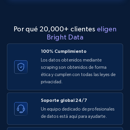
LinkedIn posts - Discover posts by Profile
URL
URL, ID, User id, Use url, Title, Headline, Post
Por qué 20,000+ clientes
eligen
text, Date posted, and more.
Bright Data
11.3K+
1.5K+
Prueba gratuita
100% Cumplimiento
Los datos obtenidos mediante
scraping son obtenidos de forma
LinkedIn posts - Discover new posts
ética y cumplen con todas las leyes de
company URL
privacidad.
URL, ID, User id, Use url, Title, Headline, Post
text, Date posted, and more.
Soporte global 24/7
Un equipo dedicado de profesionales
11.3K+
1.5K+
Prueba gratuita
de datos está aquí para ayudarte.