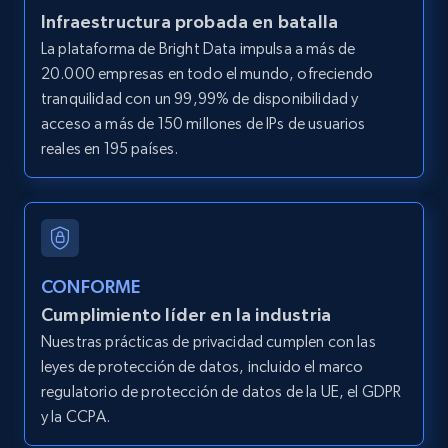
Infraestructura probada en batalla
LinkedIn posts
La plataforma de Bright Data impulsa a más de
URL, ID, User id, Use url, Title, Headline, Post
20.000 empresas en todo el mundo, ofreciendo
text, Date posted, and more.
tranquilidad con un 99,99% de disponibilidad y
acceso a más de 150 millones de IPs de usuarios
11.3K+
1.5K+
Prueba gratuita
reales en 195 países.
LinkedIn posts - Discover user's articles by
URL
CONFORME
URL, ID, User id, Use url, Title, Headline, Post
Cumplimiento líder en la industria
text, Date posted, and more.
Nuestras prácticas de privacidad cumplen con las
leyes de protección de datos, incluido el marco
11.3K+
1.5K+
Prueba gratuita
regulatorio de protección de datos de la UE, el GDPR
y la CCPA.