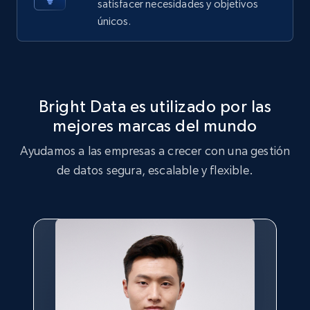
satisfacer necesidades y objetivos
X (formerly Twitter) - Posts - Getting x
únicos.
posts by array of profiles
ID, User posted, Name, Description, Date
posted, Photos, URL, Quoted post, and more.
Bright Data es utilizado por las
10.4K+
1.2K+
Prueba gratuita
mejores marcas del mundo
Ayudamos a las empresas a crecer con una gestión
de datos segura, escalable y flexible.
TikTok - Profiles
Account id, Nickname, Biography, Awg
engagement rate, Comment engagement rate,
Like engagement rate, Bio link, Predicted lang,
and more.
8.3K+
963+
Prueba gratuita