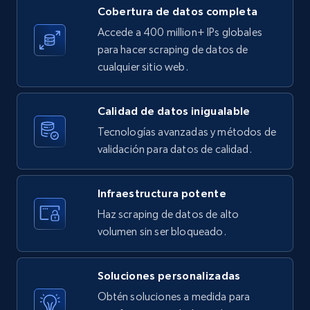
Cobertura de datos completa
X (formerly Twitter) - Posts
Accede a 400 million+ IPs globales
ID, User posted, Name, Description, Date
para hacer scraping de datos de
posted, Photos, URL, Quoted post, and more.
cualquier sitio web.
10.4K+
1.2K+
Prueba gratuita
Calidad de datos inigualable
Tecnologías avanzadas y métodos de
validación para datos de calidad.
X (formerly Twitter) - Posts - Collecting
Twitter posts URLs
Infraestructura potente
ID, User posted, Name, Description, Date
Haz scraping de datos de alto
posted, Photos, URL, Quoted post, and more.
volumen sin ser bloqueado.
10.4K+
1.2K+
Prueba gratuita
Soluciones personalizadas
Obtén soluciones a medida para