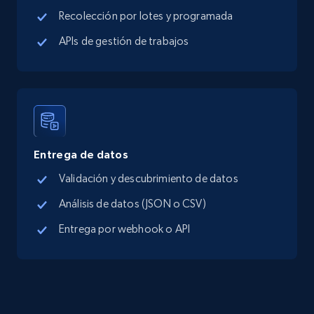
Google Maps Businesses data by place id
Recolección por lotes y programada
Place id, URL, Country, Name, Category,
APIs de gestión de trabajos
Address, Description, Business details, and
more.
13.3K+
1.7K+
Prueba gratuita
Entrega de datos
Google Maps full information - Discover
Validación y descubrimiento de datos
new records by Customer ID
Análisis de datos (JSON o CSV)
Place id, URL, Country, Name, Category,
Address, Description, Business details, and
Entrega por webhook o API
more.
13.3K+
1.7K+
Prueba gratuita