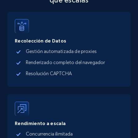
Address, Description, Business details, and
more.
13.3K+
1.7K+
Prueba gratuita
Recolección de Datos
Gestión automatizada de proxies
Google Maps full information - discover
Renderizado completo del navegador
records by location search
Resolución CAPTCHA
Place id, URL, Country, Name, Category,
Address, Description, Business details, and
more.
13.3K+
1.7K+
Prueba gratuita
Rendimiento a escala
Concurrencia ilimitada
Google Maps full information - Collect