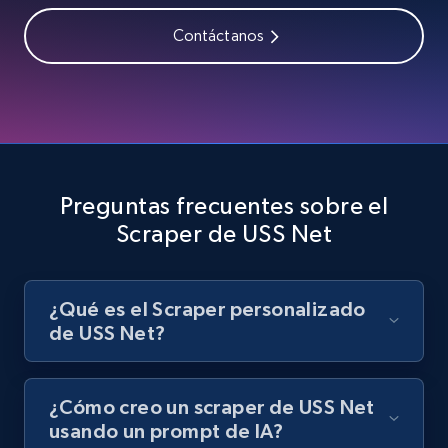
Contáctanos
Youtube - Videos posts - Search videos by
keyword and then apply relevant video
filters
URL, Title, Youtuber, Youtuber md5, Video url,
Video length, Likes, Views, and more.
Preguntas frecuentes sobre el
Scraper de USS Net
8.1K+
716+
Prueba gratuita
¿Qué es el Scraper personalizado
de USS Net?
Youtube - Videos posts - Collect YouTube
posts by hashtags
URL, Title, Youtuber, Youtuber md5, Video url,
¿Cómo creo un scraper de USS Net
Video length, Likes, Views, and more.
usando un prompt de IA?