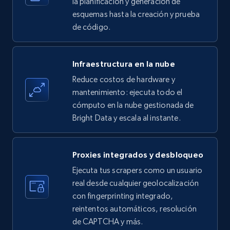
la planificación y generación de
esquemas hasta la creación y prueba
de código.
Amazon products - find products by using
upc numbers
Infraestructura en la nube
Title, Seller name, Brand, Description, Initial
Reduce costos de hardware y
price, Currency, Availability, Reviews count, and
more.
mantenimiento: ejecuta todo el
cómputo en la nube gestionada de
Bright Data y escala al instante.
35.3K+
5.7K+
Prueba gratuita
Proxies integrados y desbloqueo
LinkedIn company information
Ejecuta tus scrapers como un usuario
real desde cualquier geolocalización
ID, Name, Country code, Locations, Followers,
con fingerprinting integrado,
Employees in linkedin, About, Specialties, and
more.
reintentos automáticos, resolución
de CAPTCHA y más.