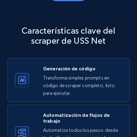
Amazon products - Collects products by
specific category URL
Title, Seller name, Brand, Description, Initial
Características clave del
price, Currency, Availability, Reviews count, and
more.
scraper de USS Net
35.3K+
5.7K+
Prueba gratuita
Generación de código
Transforma simples prompts en
Amazon products - Collects products by
código de scraper completo, listo
specific keywords
para ejecutar.
Title, Seller name, Brand, Description, Initial
price, Currency, Availability, Reviews count, and
more.
Automatización de flujos de
trabajo
Automatiza todos los pasos: desde
35.3K+
5.7K+
Prueba gratuita