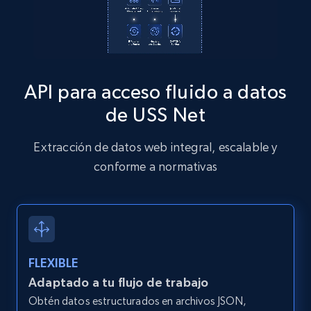
Zillow properties listing information
Zpid, City, State, HomeStatus, Address,
API para acceso fluido a datos
IsListingClaimedByCurrentSignedInUser,
IsCurrentSignedInAgentResponsible, Bedrooms,
de USS Net
and more.
Extracción de datos web integral, escalable y
12K+
1.3K+
Prueba gratuita
conforme a normativas
Zillow properties listing information -
Discover by custom filters - location, home
FLEXIBLE
type and status
Adaptado a tu flujo de trabajo
Zpid, City, State, HomeStatus, Address,
Obtén datos estructurados en archivos JSON,
IsListingClaimedByCurrentSignedInUser,