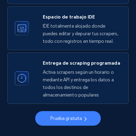
33.6K+
3.5K+
Prueba gratuita
Espacio de trabajo IDE
IDE totalmente alojado donde
Instagram - Profiles
puedes editar y depurar tus scrapers,
todo con registros en tiempo real.
Account, Fbid, ID, Followers, Posts count, Is
business account, Is professional account, Is
verified, and more.
Entrega de scraping programada
Activa scrapers según un horario o
22.4K+
3.5K+
Prueba gratuita
mediante API y entrega los datos a
todos los destinos de
almacenamiento populares
Instagram - Profiles - Collect profile
information by user name
Prueba gratuita
Account, Fbid, ID, Followers, Posts count, Is
business account, Is professional account, Is
verified, and more.