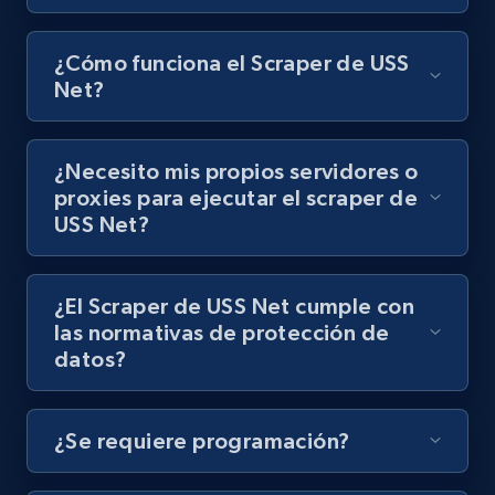
8.1K+
716+
Prueba gratuita
¿Cómo funciona el Scraper de USS
Net?
Youtube - Videos posts - Discovery records
¿Necesito mis propios servidores o
by Explore page URL
proxies para ejecutar el scraper de
URL, Title, Youtuber, Youtuber md5, Video url,
USS Net?
Video length, Likes, Views, and more.
8.1K+
716+
Prueba gratuita
¿El Scraper de USS Net cumple con
las normativas de protección de
datos?
Youtube - Videos posts - Discovery videos
by podcast url
¿Se requiere programación?
URL, Title, Youtuber, Youtuber md5, Video url,
Video length, Likes, Views, and more.