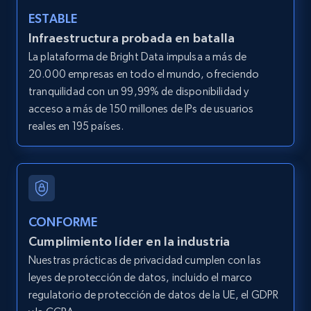
ESTABLE
Infraestructura probada en batalla
LinkedIn posts
La plataforma de Bright Data impulsa a más de
URL, ID, User id, Use url, Title, Headline, Post
20.000 empresas en todo el mundo, ofreciendo
text, Date posted, and more.
tranquilidad con un 99,99% de disponibilidad y
acceso a más de 150 millones de IPs de usuarios
11.3K+
1.5K+
Prueba gratuita
reales en 195 países.
LinkedIn posts - Discover user's articles by
URL
CONFORME
URL, ID, User id, Use url, Title, Headline, Post
Cumplimiento líder en la industria
text, Date posted, and more.
Nuestras prácticas de privacidad cumplen con las
leyes de protección de datos, incluido el marco
11.3K+
1.5K+
Prueba gratuita
regulatorio de protección de datos de la UE, el GDPR