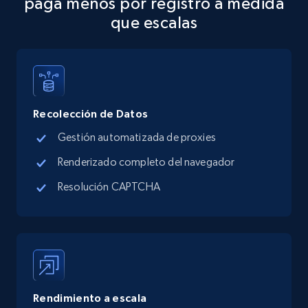
paga menos por registro a medida
Place id, URL, Country, Name, Category,
que escalas
Address, Description, Business details, and
more.
13.3K+
1.7K+
Prueba gratuita
Recolección de Datos
Gestión automatizada de proxies
Google Maps full information - discover
Renderizado completo del navegador
records by location search
Resolución CAPTCHA
Place id, URL, Country, Name, Category,
Address, Description, Business details, and
more.
13.3K+
1.7K+
Prueba gratuita
Rendimiento a escala