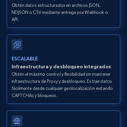
Obtén datos estructurados en archivos JSON,
IsListingClaimedByCurrentSignedInUser,
IsCurrentSignedInAgentResponsible, Bedrooms,
NDJSON o CSV mediante entrega por Webhook o
and more.
API.
12K+
1.3K+
Prueba gratuita
ESCALABLE
Zillow properties listing information -
Infraestructura y desbloqueo integrados
Search by parameters on zillow and use the
Obtén el máximo control y flexibilidad sin mantener
direct link as input
infraestructura de Proxy y desbloqueo. Extrae datos
Zpid, City, State, HomeStatus, Address,
fácilmente desde cualquier geolocalización evitando
IsListingClaimedByCurrentSignedInUser,
CAPTCHAs y bloqueos.
IsCurrentSignedInAgentResponsible, Bedrooms,
and more.
12K+
1.3K+
Prueba gratuita