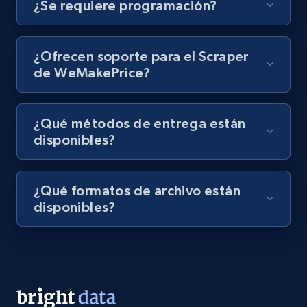
URL, Title, Youtuber, Youtuber md5, Video url,
¿Se requiere programación?
Video length, Likes, Views, and more.
8.1K+
716+
Prueba gratuita
¿Ofrecen soporte para el Scraper
de WeMakePrice?
Amazon Reviews
¿Qué métodos de entrega están
disponibles?
URL, Product name, Product rating, Product
rating object, Product rating max, Rating,
Author name, Asin, and more.
¿Qué formatos de archivo están
disponibles?
7.4K+
872+
Prueba gratuita
TikTok - Posts
URL, Post id, Description, Create time, Digg