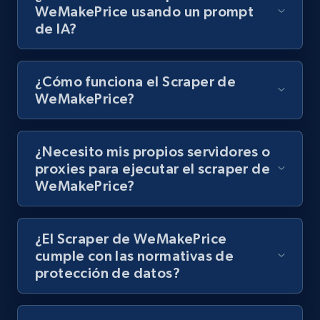
Video length, Likes, Views, and more.
WeMakePrice usando un prompt
de IA?
8.1K+
716+
Prueba gratuita
¿Cómo funciona el Scraper de
WeMakePrice?
Youtube - Videos posts - Discovery records
by Explore page URL
¿Necesito mis propios servidores o
URL, Title, Youtuber, Youtuber md5, Video url,
proxies para ejecutar el scraper de
Video length, Likes, Views, and more.
WeMakePrice?
8.1K+
716+
Prueba gratuita
¿El Scraper de WeMakePrice
cumple con las normativas de
protección de datos?
Youtube - Videos posts - Discovery videos
by podcast url