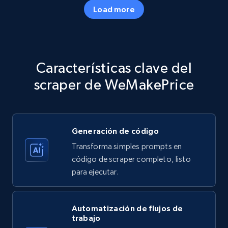
Load more
Amazon products - Collects products by
specific category URL
Title, Seller name, Brand, Description, Initial
Características clave del
price, Currency, Availability, Reviews count, and
more.
scraper de WeMakePrice
35.3K+
5.7K+
Prueba gratuita
Generación de código
Transforma simples prompts en
Amazon products - Collects products by
código de scraper completo, listo
specific keywords
para ejecutar.
Title, Seller name, Brand, Description, Initial
price, Currency, Availability, Reviews count, and
more.
Automatización de flujos de
trabajo