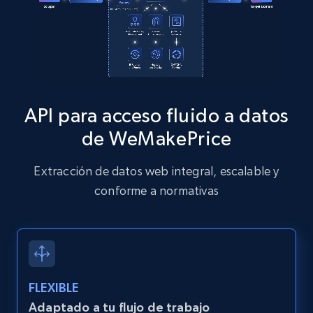
13.2K+
1.6K+
Prueba gratuita
Zillow properties listing information
Zpid, City, State, HomeStatus, Address,
API para acceso fluido a datos
IsListingClaimedByCurrentSignedInUser,
IsCurrentSignedInAgentResponsible, Bedrooms,
de WeMakePrice
and more.
Extracción de datos web integral, escalable y
12K+
1.3K+
Prueba gratuita
conforme a normativas
Zillow properties listing information -
Discover by custom filters - location, home
FLEXIBLE
type and status
Adaptado a tu flujo de trabajo
Zpid, City, State, HomeStatus, Address,