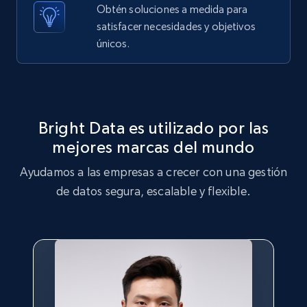
Obtén soluciones a medida para
satisfacer necesidades y objetivos
X (formerly Twitter) - Posts - Getting x
únicos.
posts by array of profiles
ID, User posted, Name, Description, Date
posted, Photos, URL, Quoted post, and more.
Bright Data es utilizado por las
10.4K+
1.2K+
Prueba gratuita
mejores marcas del mundo
Ayudamos a las empresas a crecer con una gestión
de datos segura, escalable y flexible.
TikTok - Profiles
Account id, Nickname, Biography, Awg
engagement rate, Comment engagement rate,
Like engagement rate, Bio link, Predicted lang,
and more.
8.3K+
963+
Prueba gratuita