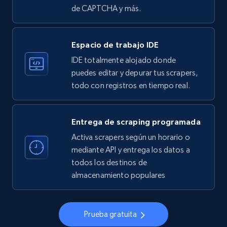
de CAPTCHA y más.
33.6K+
3.5K+
Prueba gratuita
Espacio de trabajo IDE
IDE totalmente alojado donde
Instagram - Profiles
puedes editar y depurar tus scrapers,
todo con registros en tiempo real.
Account, Fbid, ID, Followers, Posts count, Is
business account, Is professional account, Is
verified, and more.
Entrega de scraping programada
Activa scrapers según un horario o
22.4K+
3.5K+
Prueba gratuita
mediante API y entrega los datos a
todos los destinos de
almacenamiento populares
Instagram - Profiles - Collect profile
information by user name
Prueba gratuita
Account, Fbid, ID, Followers, Posts count, Is