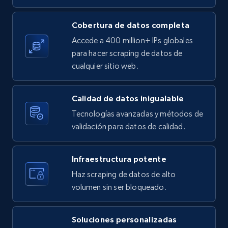
Cobertura de datos completa
X (formerly Twitter) - Posts
Accede a 400 million+ IPs globales
ID, User posted, Name, Description, Date
para hacer scraping de datos de
posted, Photos, URL, Quoted post, and more.
cualquier sitio web.
10.4K+
1.2K+
Prueba gratuita
Calidad de datos inigualable
Tecnologías avanzadas y métodos de
validación para datos de calidad.
X (formerly Twitter) - Posts - Collecting
Twitter posts URLs
Infraestructura potente
ID, User posted, Name, Description, Date
Haz scraping de datos de alto
posted, Photos, URL, Quoted post, and more.
volumen sin ser bloqueado.
10.4K+
1.2K+
Prueba gratuita
Soluciones personalizadas