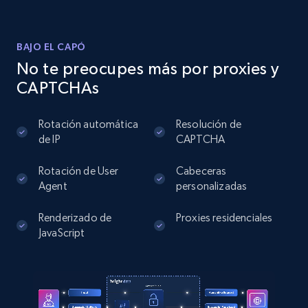
BAJO EL CAPÓ
Instagram - Posts
No te preocupes más por proxies y
URL, User posted, Description, Hashtags, Num
CAPTCHAs
comments, Date posted, Likes, Photos, and
more.
Rotación automática
Resolución de
de IP
CAPTCHA
13.2K+
1.6K+
Prueba gratuita
Rotación de User
Cabeceras
Agent
personalizadas
Instagram - Posts - Collects posts from a
Renderizado de
Proxies residenciales
specific URLs by using profile URL
JavaScript
URL, User posted, Description, Hashtags, Num
comments, Date posted, Likes, Photos, and
more.