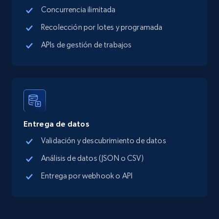
Concurrencia ilimitada
Google Maps full information - Collect
Google Maps Businesses data by place id
Recolección por lotes y programada
Place id, URL, Country, Name, Category,
APIs de gestión de trabajos
Address, Description, Business details, and
more.
13.3K+
1.7K+
Prueba gratuita
Entrega de datos
Google Maps full information - Discover
Validación y descubrimiento de datos
new records by Customer ID
Análisis de datos (JSON o CSV)
Place id, URL, Country, Name, Category,
Address, Description, Business details, and
Entrega por webhook o API
more.
13.3K+
1.7K+
Prueba gratuita