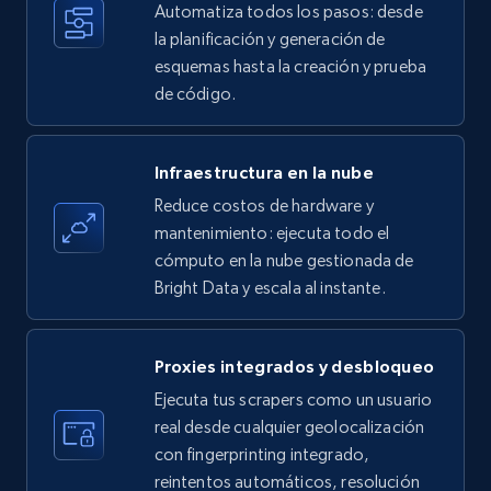
Automatiza todos los pasos: desde
35.3K+
5.7K+
Prueba gratuita
la planificación y generación de
esquemas hasta la creación y prueba
de código.
Amazon products - find products by using
upc numbers
Infraestructura en la nube
Title, Seller name, Brand, Description, Initial
Reduce costos de hardware y
price, Currency, Availability, Reviews count, and
more.
mantenimiento: ejecuta todo el
cómputo en la nube gestionada de
Bright Data y escala al instante.
35.3K+
5.7K+
Prueba gratuita
Proxies integrados y desbloqueo
LinkedIn company information
Ejecuta tus scrapers como un usuario
real desde cualquier geolocalización
ID, Name, Country code, Locations, Followers,
con fingerprinting integrado,
Employees in linkedin, About, Specialties, and
more.
reintentos automáticos, resolución