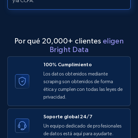
y la CCPA.
LinkedIn posts - Discover posts by Profile
URL
URL, ID, User id, Use url, Title, Headline, Post
Por qué 20,000+ clientes
eligen
text, Date posted, and more.
Bright Data
11.3K+
1.5K+
Prueba gratuita
100% Cumplimiento
Los datos obtenidos mediante
scraping son obtenidos de forma
LinkedIn posts - Discover new posts
ética y cumplen con todas las leyes de
company URL
privacidad.
URL, ID, User id, Use url, Title, Headline, Post
text, Date posted, and more.
Soporte global 24/7
Un equipo dedicado de profesionales
11.3K+
1.5K+
Prueba gratuita
de datos está aquí para ayudarte.