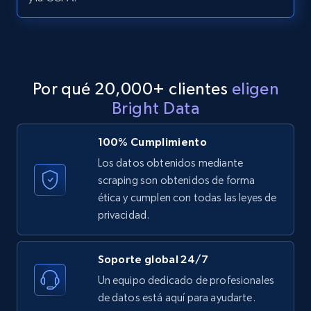
LinkedIn posts - Discover posts by Profile
URL
URL, ID, User id, Use url, Title, Headline, Post
Por qué 20,000+ clientes
eligen
text, Date posted, and more.
Bright Data
11.3K+
1.5K+
Prueba gratuita
100% Cumplimiento
Los datos obtenidos mediante
scraping son obtenidos de forma
LinkedIn posts - Discover new posts
ética y cumplen con todas las leyes de
company URL
privacidad.
URL, ID, User id, Use url, Title, Headline, Post
text, Date posted, and more.
Soporte global 24/7
Un equipo dedicado de profesionales
11.3K+
1.5K+
Prueba gratuita
de datos está aquí para ayudarte.