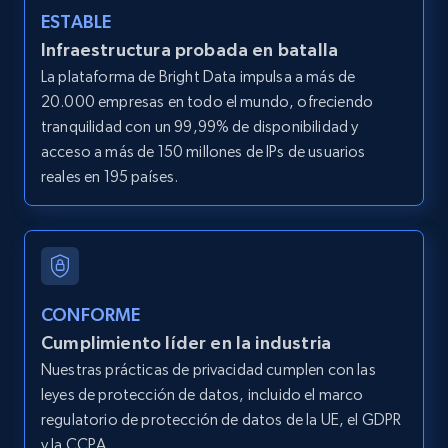
ESTABLE
Infraestructura probada en batalla
LinkedIn posts
La plataforma de Bright Data impulsa a más de
URL, ID, User id, Use url, Title, Headline, Post
20.000 empresas en todo el mundo, ofreciendo
text, Date posted, and more.
tranquilidad con un 99,99% de disponibilidad y
acceso a más de 150 millones de IPs de usuarios
11.3K+
1.5K+
Prueba gratuita
reales en 195 países.
LinkedIn posts - Discover user's articles by
URL
CONFORME
URL, ID, User id, Use url, Title, Headline, Post
Cumplimiento líder en la industria
text, Date posted, and more.
Nuestras prácticas de privacidad cumplen con las
leyes de protección de datos, incluido el marco
11.3K+
1.5K+
Prueba gratuita
regulatorio de protección de datos de la UE, el GDPR
y la CCPA.