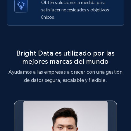
Obtén soluciones a medida para
satisfacer necesidades y objetivos
X (formerly Twitter) - Posts - Getting x
únicos.
posts by array of profiles
ID, User posted, Name, Description, Date
posted, Photos, URL, Quoted post, and more.
Bright Data es utilizado por las
10.4K+
1.2K+
Prueba gratuita
mejores marcas del mundo
Ayudamos a las empresas a crecer con una gestión
de datos segura, escalable y flexible.
TikTok - Profiles
Account id, Nickname, Biography, Awg
engagement rate, Comment engagement rate,
Like engagement rate, Bio link, Predicted lang,
and more.
8.3K+
963+
Prueba gratuita