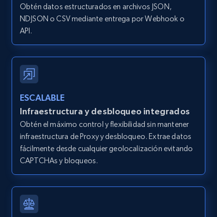
Obtén datos estructurados en archivos JSON,
IsListingClaimedByCurrentSignedInUser,
IsCurrentSignedInAgentResponsible, Bedrooms,
NDJSON o CSV mediante entrega por Webhook o
and more.
API.
12K+
1.3K+
Prueba gratuita
ESCALABLE
Zillow properties listing information -
Infraestructura y desbloqueo integrados
Search by parameters on zillow and use the
Obtén el máximo control y flexibilidad sin mantener
direct link as input
infraestructura de Proxy y desbloqueo. Extrae datos
Zpid, City, State, HomeStatus, Address,
fácilmente desde cualquier geolocalización evitando
IsListingClaimedByCurrentSignedInUser,
CAPTCHAs y bloqueos.
IsCurrentSignedInAgentResponsible, Bedrooms,
and more.
12K+
1.3K+
Prueba gratuita