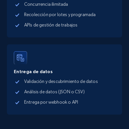
Concurrencia ilimitada
Google Maps full information - Collect
Google Maps Businesses data by place id
Recolección por lotes y programada
Place id, URL, Country, Name, Category,
APIs de gestión de trabajos
Address, Description, Business details, and
more.
13.3K+
1.7K+
Prueba gratuita
Entrega de datos
Google Maps full information - Discover
Validación y descubrimiento de datos
new records by Customer ID
Análisis de datos (JSON o CSV)
Place id, URL, Country, Name, Category,
Address, Description, Business details, and
Entrega por webhook o API
more.
13.3K+
1.7K+
Prueba gratuita