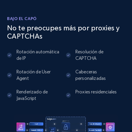
BAJO EL CAPÓ
Instagram - Posts
No te preocupes más por proxies y
URL, User posted, Description, Hashtags, Num
CAPTCHAs
comments, Date posted, Likes, Photos, and
more.
Rotación automática
Resolución de
de IP
CAPTCHA
13.2K+
1.6K+
Prueba gratuita
Rotación de User
Cabeceras
Agent
personalizadas
Instagram - Posts - Collects posts from a
Renderizado de
Proxies residenciales
specific URLs by using profile URL
JavaScript
URL, User posted, Description, Hashtags, Num
comments, Date posted, Likes, Photos, and
more.