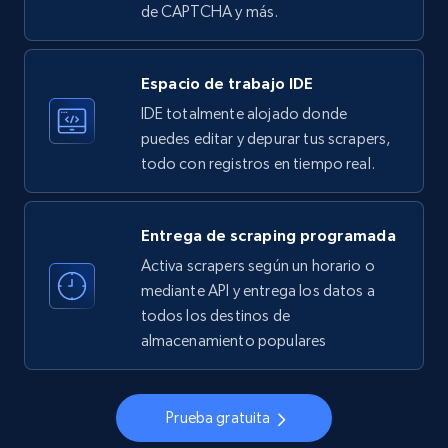
de CAPTCHA y más.
33.6K+
3.5K+
Prueba gratuita
Espacio de trabajo IDE
IDE totalmente alojado donde
Instagram - Profiles
puedes editar y depurar tus scrapers,
todo con registros en tiempo real.
Account, Fbid, ID, Followers, Posts count, Is
business account, Is professional account, Is
verified, and more.
Entrega de scraping programada
Activa scrapers según un horario o
22.4K+
3.5K+
Prueba gratuita
mediante API y entrega los datos a
todos los destinos de
almacenamiento populares
Instagram - Profiles - Collect profile
information by user name
Prueba gratuita
Account, Fbid, ID, Followers, Posts count, Is
business account, Is professional account, Is