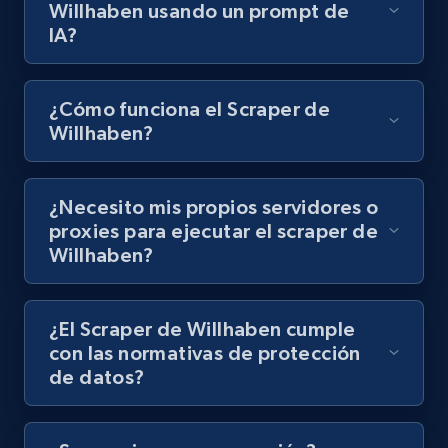
Video length, Likes, Views, and more.
Willhaben usando un prompt de
IA?
8.1K+
716+
Prueba gratuita
¿Cómo funciona el Scraper de
Willhaben?
Youtube - Videos posts - Discovery records
by Explore page URL
¿Necesito mis propios servidores o
URL, Title, Youtuber, Youtuber md5, Video url,
proxies para ejecutar el scraper de
Video length, Likes, Views, and more.
Willhaben?
8.1K+
716+
Prueba gratuita
¿El Scraper de Willhaben cumple
con las normativas de protección
de datos?
Youtube - Videos posts - Discovery videos
by podcast url
URL, Title, Youtuber, Youtuber md5, Video url,