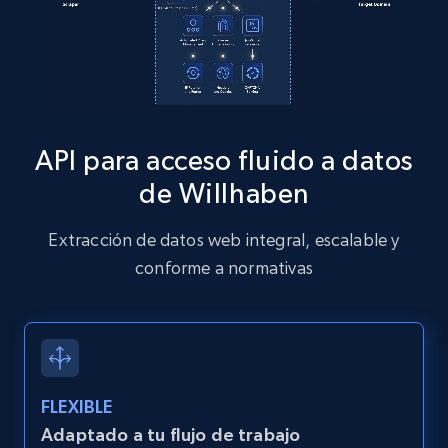
13.2K+
1.6K+
Prueba gratuita
Zillow properties listing information
Zpid, City, State, HomeStatus, Address,
API para acceso fluido a datos
IsListingClaimedByCurrentSignedInUser,
IsCurrentSignedInAgentResponsible, Bedrooms,
de Willhaben
and more.
Extracción de datos web integral, escalable y
12K+
1.3K+
Prueba gratuita
conforme a normativas
Zillow properties listing information -
Discover by custom filters - location, home
FLEXIBLE
type and status
Adaptado a tu flujo de trabajo
Zpid, City, State, HomeStatus, Address,