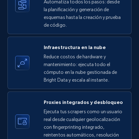
Automatiza todos los pasos: desde
35.3K+
5.7K+
Prueba gratuita
la planificación y generación de
esquemas hasta la creación y prueba
de código.
Amazon products - find products by using
upc numbers
Infraestructura en la nube
Title, Seller name, Brand, Description, Initial
Reduce costos de hardware y
price, Currency, Availability, Reviews count, and
more.
mantenimiento: ejecuta todo el
cómputo en la nube gestionada de
Bright Data y escala al instante.
35.3K+
5.7K+
Prueba gratuita
Proxies integrados y desbloqueo
LinkedIn company information
Ejecuta tus scrapers como un usuario
real desde cualquier geolocalización
ID, Name, Country code, Locations, Followers,
con fingerprinting integrado,
Employees in linkedin, About, Specialties, and
more.
reintentos automáticos, resolución