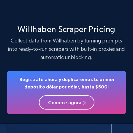
verified, and more.
22.4K+
3.5K+
Prueba gratuita
Willhaben Scraper Pricing
Collect data from Willhaben by turning prompts
into ready‑to‑run scrapers with built‑in proxies and
Crunchbase companies information
automatic unblocking.
Name, URL, ID, Cb rank, Region, About,
Industries, Operating status, and more.
¡Regístrate ahora y duplicaremos tu primer
15.6K+
1.6K+
Prueba gratuita
depósito dólar por dólar, hasta $500!
Comece agora
Crunchbase companies information -
Searching data by keyword
Name, URL, ID, Cb rank, Region, About,