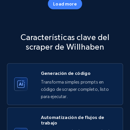
Load more
Amazon products - Collects products by
specific category URL
Title, Seller name, Brand, Description, Initial
Características clave del
price, Currency, Availability, Reviews count, and
more.
scraper de Willhaben
35.3K+
5.7K+
Prueba gratuita
Generación de código
Transforma simples prompts en
Amazon products - Collects products by
código de scraper completo, listo
specific keywords
para ejecutar.
Title, Seller name, Brand, Description, Initial
price, Currency, Availability, Reviews count, and
more.
Automatización de flujos de
trabajo