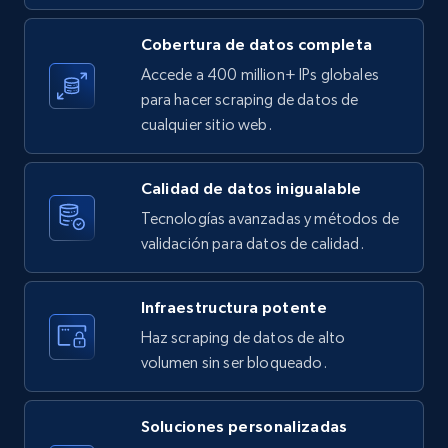
Cobertura de datos completa
X (formerly Twitter) - Posts
Accede a 400 million+ IPs globales
ID, User posted, Name, Description, Date
para hacer scraping de datos de
posted, Photos, URL, Quoted post, and more.
cualquier sitio web.
10.4K+
1.2K+
Prueba gratuita
Calidad de datos inigualable
Tecnologías avanzadas y métodos de
validación para datos de calidad.
X (formerly Twitter) - Posts - Collecting
Twitter posts URLs
Infraestructura potente
ID, User posted, Name, Description, Date
Haz scraping de datos de alto
posted, Photos, URL, Quoted post, and more.
volumen sin ser bloqueado.
10.4K+
1.2K+
Prueba gratuita
Soluciones personalizadas