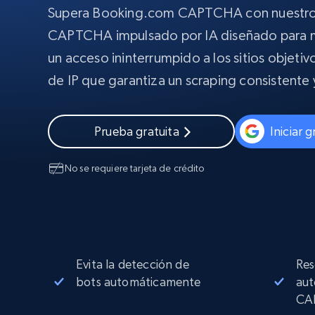
Amplía los navegadores de raspado
Supera Booking.com CAPTCHA con nuestro
desbloqueo y alojamiento integrado
INFRAESTRUCTURA PROXY
CAPTCHA impulsado por IA diseñado para m
Proxies
un acceso ininterrumpido a los sitios objetiv
Comienza d
residenciales
$5
$2.5/G
de IP que garantiza un scraping consistente 
50% OFF
INFRAESTRUCTURA PROXY
Comienza d
Proxies de ISP
$1.3/IP
Prueba gratuita
Iniciar 
Proxies residenciales
50% OFF
400M+ IPs globales de dispositivos 
pares reales
No se requiere tarjeta de crédito
Proxies de datacenter
Proxies fiables y de alta velocidad pa
una extracción de datos eficaz
Evita la detección de
Res
bots automáticamente
aut
CA