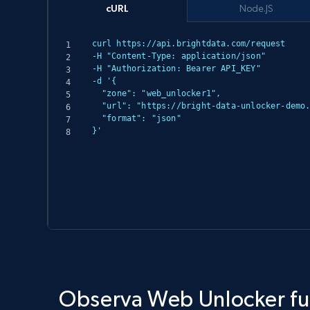
cURL
Node.JS
curl https://api.brightdata.com/request

-H "Content-Type: application/json"

-H "Authorization: Bearer API_KEY"

-d '{

  "zone": "web_unlocker1",

  "url": "https://bright-data-unlocker-demo.vercel.app/",

  "format": "json"

}'
Observa Web Unlocker f