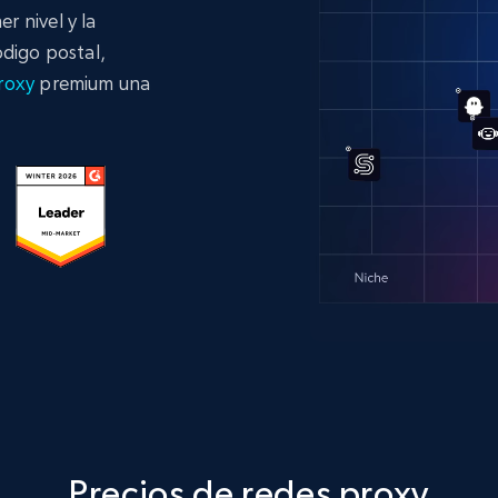
 nivel y la
ódigo postal,
Proxy
premium una
Precios de redes proxy