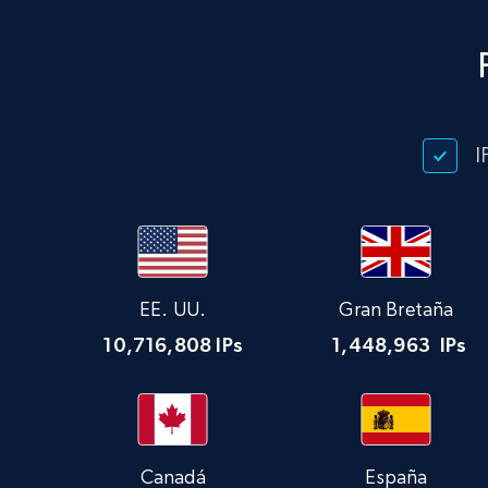
I
EE. UU.
Gran Bretaña
10,716,808
IPs
1,448,963
IPs
Canadá
España