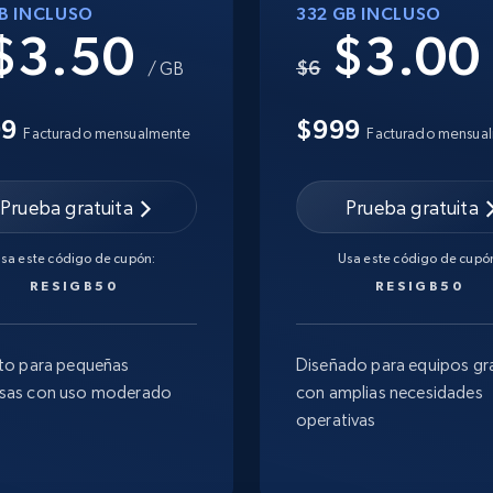
GB INCLUSO
332 GB INCLUSO
$3.50
$3.0
$6
/ GB
99
$999
Facturado mensualmente
Facturado mensua
Prueba gratuita
Prueba gratuita
sa este código de cupón:
Usa este código de cupó
RESIGB50
RESIGB50
to para pequeñas
Diseñado para equipos gr
sas con uso moderado
con amplias necesidades
operativas