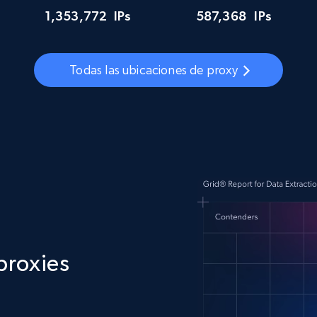
1,353,772
IPs
587,368
IPs
Todas las ubicaciones de proxy
proxies