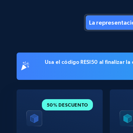
La representaci
Usa el código
RESI50
al finalizar 
50% DESCUENTO