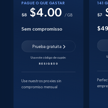
PAGUE O QUE GASTAR
141 
$4.00
$8
$7
/ GB
$4
Sem compromisso
Prueba gratuita
U
Usa este código de cupón:
RESIGB50
Perfec
Use nuestros proxies sin
empre
compromiso mensual