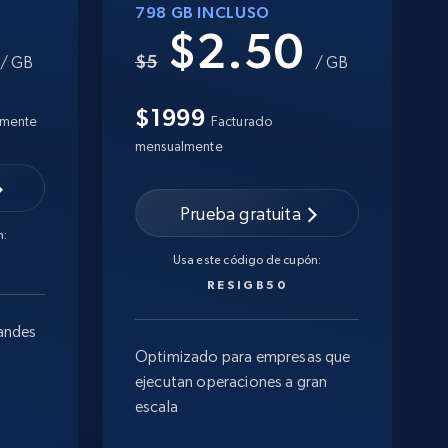
798 GB INCLUSO
0
$2.50
$5
/ GB
/ GB
$1999
lmente
Facturado
mensualmente
Prueba gratuita
n:
Usa este código de cupón:
RESIGB50
andes
Optimizado para empresas que
ejecutan operaciones a gran
escala