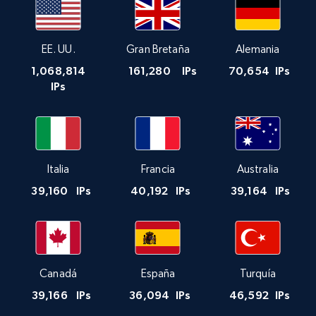
EE. UU.
Gran Bretaña
Alemania
1,068,814
161,280
IPs
70,654
IPs
IPs
Italia
Francia
Australia
39,160
IPs
40,192
IPs
39,164
IPs
Canadá
España
Turquía
39,166
IPs
36,094
IPs
46,592
IPs