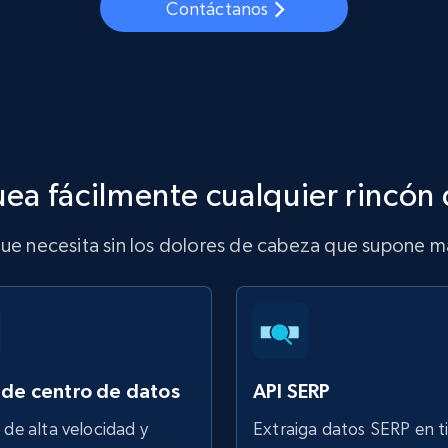
Contáctanos
Proxies de
collected
Comienza desde
esde
$0.9/IP
datacenter
B
esde
Proxies de ISP
de
Más de 1,300,000+ proxies residenciales
estáticos totalmente compatibles
ea fácilmente cualquier rincón 
ra
ue necesita sin los dolores de cabeza que supone ma
 de centro de datos
API SERP
 de alta velocidad y
Extraiga datos SERP en 