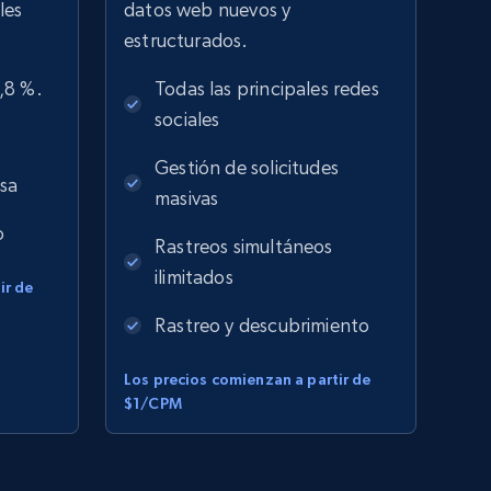
les
datos web nuevos y
estructurados.
9,8 %.
Todas las principales redes
sociales
Gestión de solicitudes
isa
masivas
o
Rastreos simultáneos
ilimitados
ir de
Rastreo y descubrimiento
Los precios comienzan a partir de
$1/CPM