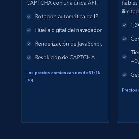
CAPTCHA con una única API.
fiable
ilimita
Rotación automática de IP
1,3
Huella digital del navegador
Com
Renderización de JavaScript
Tie
Resolución de CAPTCHA
~0
Los precios comienzan desde $1/1k
Geo
req
Precios 