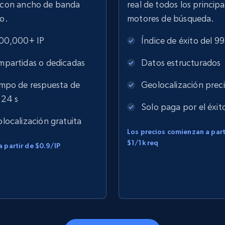
s con ancho de banda
real de todos los principa
do.
motores de búsqueda.
00,000+ IP
Índice de éxito del 9
partidas o dedicadas
Datos estructurados
mpo de respuesta de
Geolocalización prec
,24 s
Solo paga por el éxit
localización gratuita
Los precios comienzan a part
$1/1k req
a partir de $0.9/IP