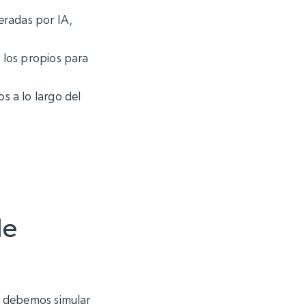
eradas por IA,
 los propios para
s a lo largo del
de
o debemos simular