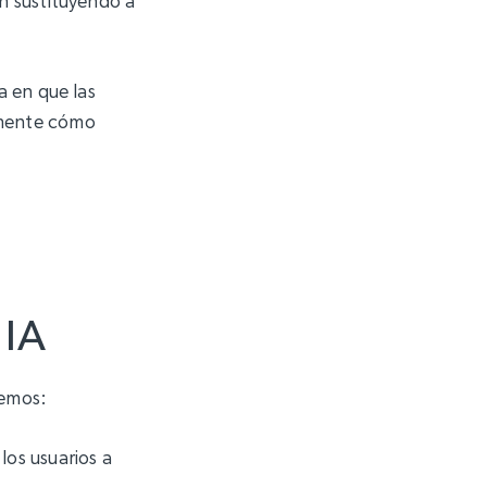
n sustituyendo a
a en que las
amente cómo
 IA
remos:
los usuarios a