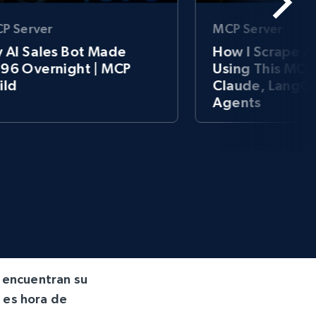
MCP Server
P Server
How I Scrape A
 AI Sales Bot Made
Using This MCP
96 Overnight | MCP
Claude, LangGr
ild
Agents
 encuentran su
, es hora de