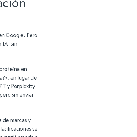
ación
 en Google. Pero
 IA, sin
 proteína en
?», en lugar de
PT y Perplexity
pero sin enviar
s de marcas y
asificaciones se