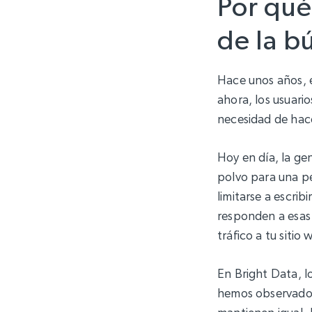
Por qué
de la b
Hace unos años, 
ahora, los usuari
necesidad de hace
Hoy en día, la g
polvo para una pe
limitarse a escri
responden a esas 
tráfico a tu sitio 
En Bright Data, 
hemos observado u