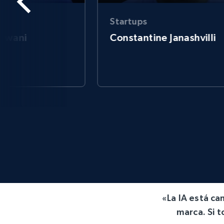
Startups
arwani
Constantine Janashvilli
«La IA está c
marca. Si t