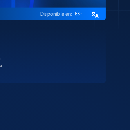
Disponible en:
ES
n
ta