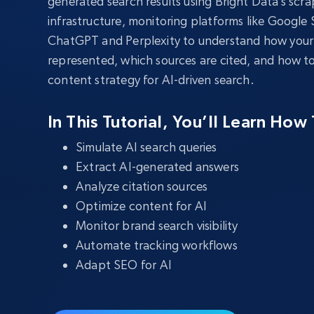
generated search results using Bright Data’s scra
Proxies
Comienza d
residenciales
infrastructure, monitoring platforms like Google
$5
$2.5/G
50% OFF
ChatGPT and Perplexity to understand how your 
INFRAESTRUCTURA PROXY
represented, which sources are cited, and how t
Comienza d
Proxies de ISP
$1.3/IP
content strategy for AI-driven search.
Proxies residenciales
50% OFF
400M+ IPs globales de dispositivos 
pares reales
In This Tutorial, You’ll Learn How 
Proxies de datacenter
Simulate AI search queries
Proxies fiables y de alta velocidad pa
una extracción de datos eficaz
Extract AI-generated answers
Analyze citation sources
Optimize content for AI
Monitor brand search visibility
Automate tracking workflows
Adapt SEO for AI