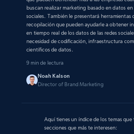
Amplía los navegadores de raspado
desbloqueo y alojamiento integrado
buscan realizar marketing basado en datos en 
INFRAESTRUCTURA PROXY
sociales. También le presentará herramientas 
Proxies
recopilación que pueden ayudarle a obtener i
Comienza d
residenciales
$5
$2.5/G
en tiempo real de los datos de las redes sociale
50% OFF
necesidad de codificación, infraestructura com
INFRAESTRUCTURA PROXY
Comienza d
Proxies de ISP
científicos de datos.
$1.3/IP
Proxies residenciales
50% OFF
9 min de lectura
400M+ IPs globales de dispositivos 
pares reales
Noah Kalson
Proxies de datacenter
Proxies fiables y de alta velocidad pa
Director of Brand Marketing
una extracción de datos eficaz
Aquí tienes un índice de los temas que
secciones que más te interesen: