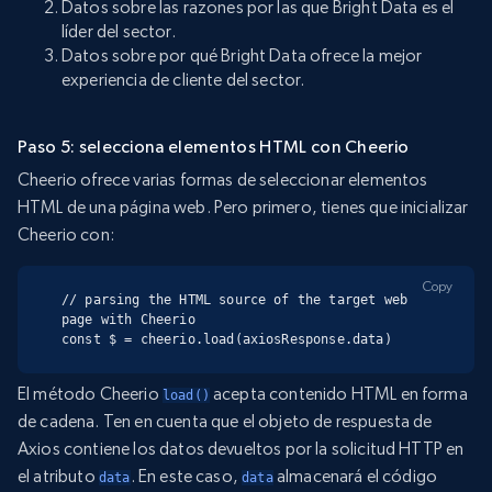
Datos sobre las razones por las que Bright Data es el
líder del sector.
Datos sobre por qué Bright Data ofrece la mejor
experiencia de cliente del sector.
Paso 5: selecciona elementos HTML con Cheerio
Cheerio ofrece varias formas de seleccionar elementos
HTML de una página web. Pero primero, tienes que inicializar
Cheerio con:
Copy
// parsing the HTML source of the target web 
page with Cheerio

const $ = cheerio.load(axiosResponse.data)
El método Cheerio
acepta contenido HTML en forma
load()
de cadena. Ten en cuenta que el objeto de respuesta de
Axios contiene los datos devueltos por la solicitud HTTP en
el atributo
. En este caso,
almacenará el código
data
data