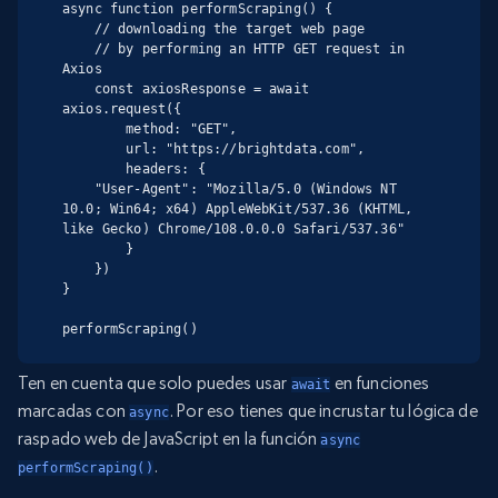
async function performScraping() {

    // downloading the target web page

    // by performing an HTTP GET request in 
Axios

    const axiosResponse = await 
axios.request({

        method: "GET",

        url: "https://brightdata.com",

        headers: {

    "User-Agent": "Mozilla/5.0 (Windows NT 
10.0; Win64; x64) AppleWebKit/537.36 (KHTML, 
like Gecko) Chrome/108.0.0.0 Safari/537.36"

        }

    })

}

performScraping()
Ten en cuenta que solo puedes usar
en funciones
await
marcadas con
. Por eso tienes que incrustar tu lógica de
async
raspado web de JavaScript en la función
async
.
performScraping()