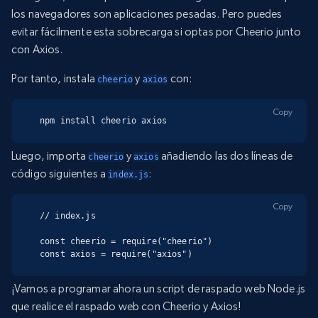
los navegadores son aplicaciones pesadas. Pero puedes
evitar fácilmente esta sobrecarga si optas por Cheerio junto
con Axios.
Por tanto, instala
y
con:
cheerio
axios
Copy
npm install cheerio axios
Luego, importa
y
añadiendo las dos líneas de
cheerio
axios
código siguientes a
:
index.js
Copy
// index.js

const cheerio = require("cheerio")

const axios = require("axios")
¡Vamos a programar ahora un script de raspado web Node.js
que realice el raspado web con Cheerio y Axios!