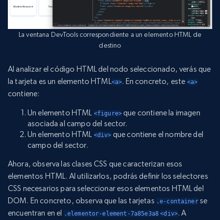
La ventana DevTools correspondiente a un elemento HTML de
destino
Al analizar el código HTML del nodo seleccionado, verás que
la tarjeta es un elemento HTML
. En concreto, este
<a>
<a>
contiene:
Un elemento HTML
que contiene la imagen
<figure>
asociada al campo del sector.
Un elemento HTML
que contiene el nombre del
<div>
campo del sector.
Ahora, observa las clases CSS que caracterizan esos
elementos HTML. Al utilizarlos, podrás definir los selectores
CSS necesarios para seleccionar esos elementos HTML del
DOM. En concreto, observa que las tarjetas
se
.e-container
encuentran en el
. A
.elementor-element-7a85e3a8
<div>