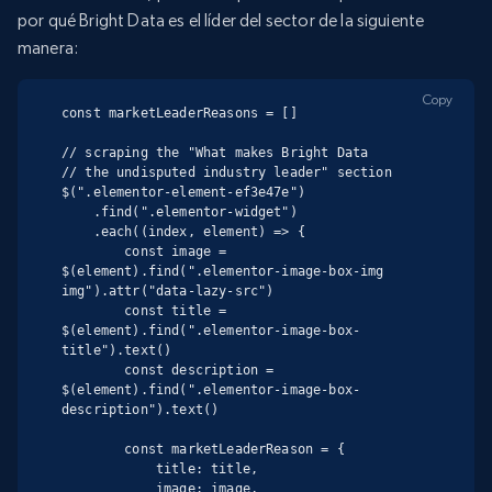
por qué Bright Data es el líder del sector de la siguiente
manera:
Copy
const marketLeaderReasons = []

// scraping the "What makes Bright Data

// the undisputed industry leader" section

$(".elementor-element-ef3e47e")

    .find(".elementor-widget")

    .each((index, element) => {

        const image = 
$(element).find(".elementor-image-box-img 
img").attr("data-lazy-src")

        const title = 
$(element).find(".elementor-image-box-
title").text()

        const description = 
$(element).find(".elementor-image-box-
description").text()

        const marketLeaderReason = {

            title: title,

            image: image,
