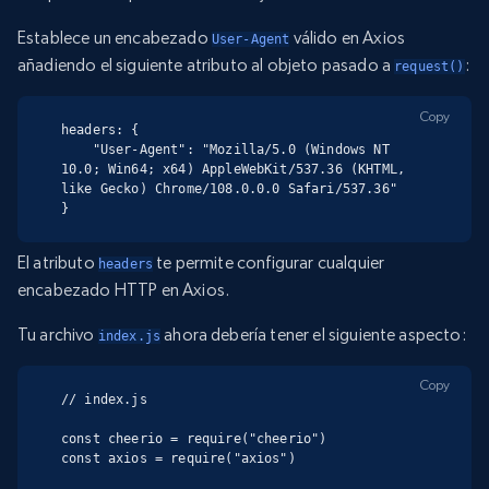
Establece un encabezado
válido en Axios
User-Agent
añadiendo el siguiente atributo al objeto pasado a
:
request()
Copy
headers: {

    "User-Agent": "Mozilla/5.0 (Windows NT 
10.0; Win64; x64) AppleWebKit/537.36 (KHTML, 
like Gecko) Chrome/108.0.0.0 Safari/537.36"

}
El atributo
te permite configurar cualquier
headers
encabezado HTTP en Axios.
Tu archivo
ahora debería tener el siguiente aspecto:
index.js
Copy
// index.js

const cheerio = require("cheerio")

const axios = require("axios")
