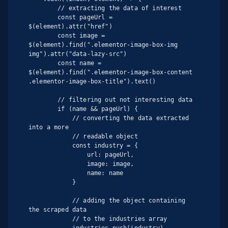
        // extracting the data of interest

        const pageUrl = 
$(element).attr("href")

        const image = 
$(element).find(".elementor-image-box-img 
img").attr("data-lazy-src")

        const name = 
$(element).find(".elementor-image-box-content 
.elementor-image-box-title").text()

        // filtering out not interesting data

        if (name && pageUrl) {

            // converting the data extracted 
into a more

            // readable object

            const industry = {

                url: pageUrl,

                image: image,

                name: name

            }

            // adding the object containing 
the scraped data

            // to the industries array

            industries.push(industry)
