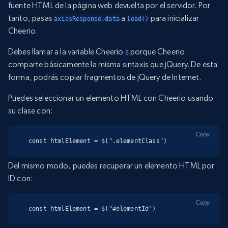
fuente HTML de la página web devuelta por el servidor. Por
tanto, pasas
a
para inicializar
axiosResponse.data
load()
Cheerio.
Debes llamar a la variable Cheerio
porque Cheerio
$
comparte básicamente la misma sintaxis que jQuery. De esta
forma, podrás copiar fragmentos de jQuery de Internet.
Puedes seleccionar un elemento HTML con Cheerio usando
su clase con:
Copy
const htmlElement = $(".elementClass")
Del mismo modo, puedes recuperar un elemento HTML por
ID con:
Copy
const htmlElement = $("#elementId")