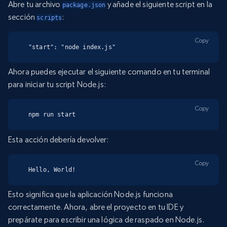
Abre tu archivo
y añade el siguiente script en la
package.json
sección
:
scripts
Copy
"start": "node index.js"
Ahora puedes ejecutar el siguiente comando en tu terminal
para iniciar tu script Node.js:
Copy
npm run start
Esta acción debería devolver:
Copy
Hello, World!
Esto significa que la aplicación Node.js funciona
correctamente. Ahora, abre el proyecto en tu IDE y
prepárate para escribir una lógica de raspado en Node.js.