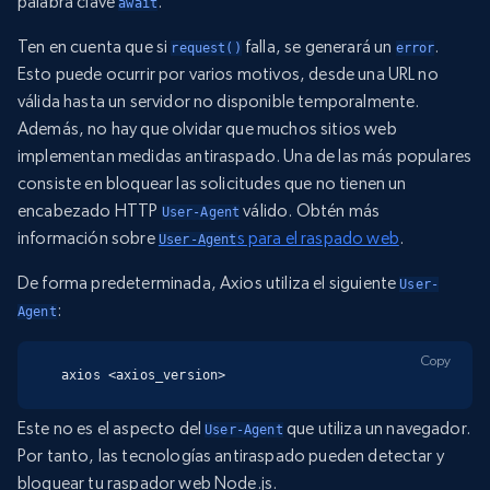
palabra clave
.
await
Ten en cuenta que si
falla, se generará un
.
request()
error
Esto puede ocurrir por varios motivos, desde una URL no
válida hasta un servidor no disponible temporalmente.
Además, no hay que olvidar que muchos sitios web
implementan medidas antiraspado. Una de las más populares
consiste en bloquear las solicitudes que no tienen un
encabezado HTTP
válido. Obtén más
User-Agent
información sobre
s para el raspado web
.
User-Agent
De forma predeterminada, Axios utiliza el siguiente
User-
:
Agent
Copy
axios <axios_version>
Este no es el aspecto del
que utiliza un navegador.
User-Agent
Por tanto, las tecnologías antiraspado pueden detectar y
bloquear tu raspador web Node.js.