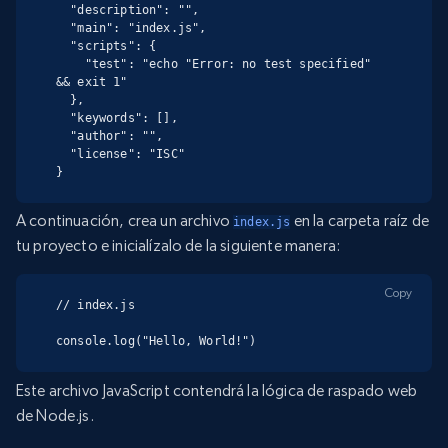
  "description": "",

  "main": "index.js",

  "scripts": {

    "test": "echo "Error: no test specified" 
&& exit 1"

  },

  "keywords": [],

  "author": "",

  "license": "ISC"

}
A continuación, crea un archivo
en la carpeta raíz de
index.js
tu proyecto e inicialízalo de la siguiente manera:
Copy
// index.js

console.log("Hello, World!")
Este archivo JavaScript contendrá la lógica de raspado web
de Node.js.