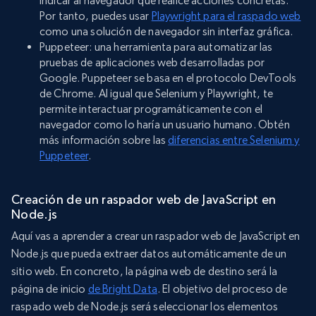
indicar al navegador que realice acciones concretas.
Por tanto, puedes usar
Playwright para el raspado web
como una solución de navegador sin interfaz gráfica.
Puppeteer: una herramienta para automatizar las
pruebas de aplicaciones web desarrolladas por
Google. Puppeteer se basa en el protocolo DevTools
de Chrome. Al igual que Selenium y Playwright, te
permite interactuar programáticamente con el
navegador como lo haría un usuario humano. Obtén
más información sobre las
diferencias entre Selenium y
Puppeteer
.
Creación de un raspador web de JavaScript en
Node.js
Aquí vas a aprender a crear un raspador web de JavaScript en
Node.js que pueda extraer datos automáticamente de un
sitio web. En concreto, la página web de destino será la
página de inicio
de Bright Data
. El objetivo del proceso de
raspado web de Node.js será seleccionar los elementos