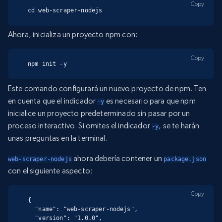
Copy
cd web-scraper-nodejs
Ahora, inicializa un proyecto npm con:
Copy
npm init -y
Este comando configurará un nuevo proyecto de npm. Ten
en cuenta que el indicador
es necesario para que npm
-y
inicialice un proyecto predeterminado sin pasar por un
proceso interactivo. Si omites el indicador
, se te harán
-y
unas preguntas en la terminal.
ahora debería contener un
web-scraper-nodejs
package.json
con el siguiente aspecto:
Copy
{

  "name": "web-scraper-nodejs",

  "version": "1.0.0",
