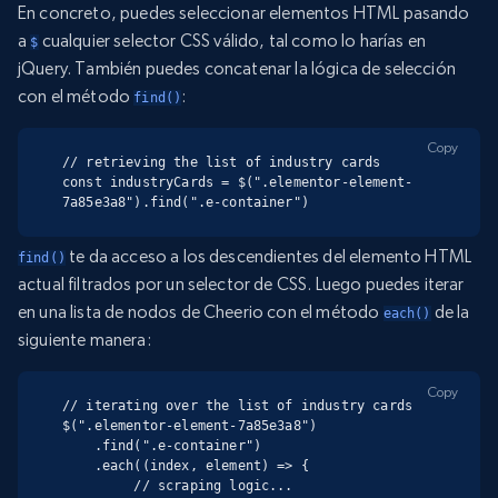
En concreto, puedes seleccionar elementos HTML pasando
a
cualquier selector CSS válido, tal como lo harías en
$
jQuery. También puedes concatenar la lógica de selección
con el método
:
find()
Copy
// retrieving the list of industry cards

const industryCards = $(".elementor-element-
7a85e3a8").find(".e-container")
te da acceso a los descendientes del elemento HTML
find()
actual filtrados por un selector de CSS. Luego puedes iterar
en una lista de nodos de Cheerio con el método
de la
each()
siguiente manera:
Copy
// iterating over the list of industry cards

$(".elementor-element-7a85e3a8")

    .find(".e-container")

    .each((index, element) => {

         // scraping logic...
