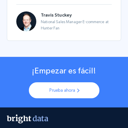
Travis Stuckey
National Sales Manager E-commerce at
Hunter Fan
¡Empezar es fácil!
Prueba ahora