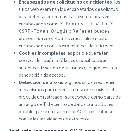
Encabezados de solicitud no coincidentes
: los
sitios web examinan los encabezados de solicitud
para detectar anomalías. Las discrepancias en
encabezados como
X-Requested-With
,
X-
CSRF-Token
,
Origin
o
Referer
pueden
provocar un error 403. Es crucial alinear estos
encabezados con las expectativas del sitio web.
Cookies incompletas
: es posible que falten
cookies de sesión o tókenes específicos que
autentican la sesión de un usuario, lo que lleva a la
denegación de acceso.
Detección de proxis
: algunos sitios web tienen
mecanismos para detectar el uso de proxis. Si el
proxy de un rastreador se reconoce como parte de
un rango de IP de centro de datos conocido, es
posible que se emita un error 403 como bloqueo
contra las actividades de extracción.