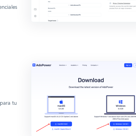
enciales
 para tu