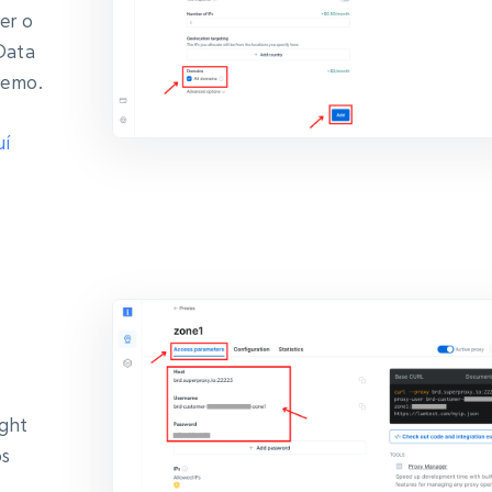
er o
 Data
remo.
uí
ight
os