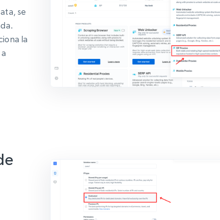
ata, se
ada.
ciona la
 a
de