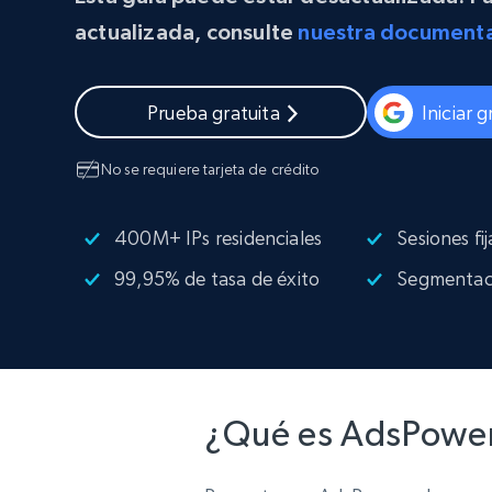
Proxies
Comienza d
actualizada, consulte
nuestra document
residenciales
$5
$2.5/G
50% OFF
INFRAESTRUCTURA PROXY
Comienza d
Proxies de ISP
$1.3/IP
Prueba gratuita
Iniciar 
Proxies residenciales
50% OFF
400M+ IPs globales de dispositivos 
No se requiere tarjeta de crédito
pares reales
Proxies de datacenter
Proxies fiables y de alta velocidad pa
400M+ IPs residenciales
Sesiones fij
una extracción de datos eficaz
99,95% de tasa de éxito
Segmentac
¿Qué es AdsPowe