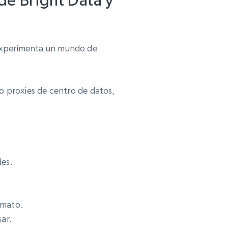
de Bright Data y
Experimenta un mundo de
 proxies de centro de datos,
des.
nimato.
sar.