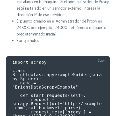
instalado en tu máquina. Si el administrador de Proxy
está instalado en un servidor externo, ingresa la
dirección IP de ese servidor
El puerto creado en el Administrador de Proxy es
24XXX, por ejemplo, 24000 – el número de puerto
predeterminado inicial
Por ejemplo:
Copy
import scrapy

class 
BrightdatascrapyexampleSpider(scra
py.Spider):

   name = 
"BrightDataScrapyExample"

   def start_requests(self):

       request = 
scrapy.Request(url="http://example
.com",callback=self.parse)

       request.meta['proxy'] = 