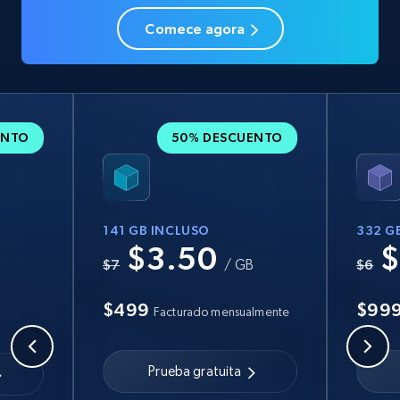
Comece agora
ENTO
50% DESCUENTO
141 GB INCLUSO
332 G
$3.50
$
B
$7
/ GB
$6
$499
$99
Facturado mensualmente
Prueba gratuita