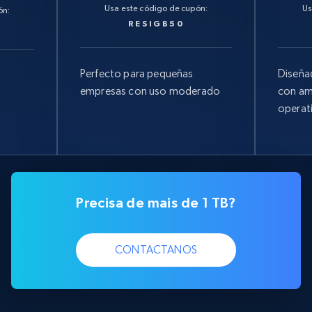
Usa este código de cupón:
Us
ón:
RESIGB50
Perfecto para pequeñas
Diseña
empresas con uso moderado
con am
operat
Precisa de mais de 1 TB?
CONTACTANOS