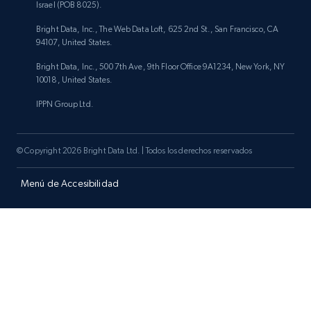
Israel (POB 8025).
Bright Data, Inc., The Web Data Loft, 625 2nd St., San Francisco, CA
94107, United States.
Bright Data, Inc., 500 7th Ave, 9th Floor Office 9A1234, New York, NY
10018, United States.
IPPN Group Ltd.
© Copyright 2026 Bright Data Ltd. | Todos los derechos reservados
Menú de Accesibilidad