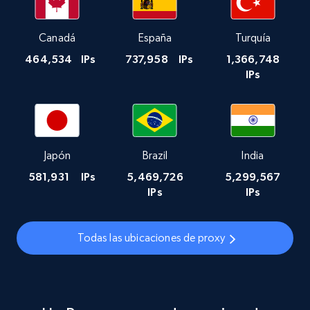
Canadá
España
Turquía
464,534
IPs
737,958
IPs
1,366,748
IPs
Japón
Brazil
India
581,931
IPs
5,469,726
5,299,567
IPs
IPs
Todas las ubicaciones de proxy