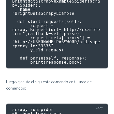
BrightdatascrapyexampleSpider(scra
py.Spider):

   name = 
"BrightDataScrapyExample"

  def start_requests(self):

       request = 
scrapy.Request(url="http://example
.com",callback=self.parse)

       request.meta['proxy'] = 
"http://USERNAME:PASSWORD@brd.supe
rproxy.io:33335"

       yield request

   def parse(self, response):

       print(response.body)
Luego ejecuta el siguiente comando en tu línea de
comandos:
Copy
scrapy runspider 
<Pythonfilename.py>