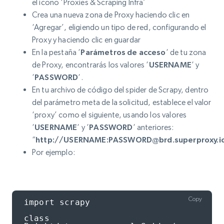
el ícono ‘Proxies & Scraping Infra’
Crea una nueva zona de Proxy haciendo clic en
‘Agregar’, eligiendo un tipo de red, configurando el
Proxy y haciendo clic en guardar
En la pestaña ‘
Parámetros de acceso
‘ de tu zona
de Proxy, encontrarás los valores ‘
USERNAME
‘ y
‘
PASSWORD
‘.
En tu archivo de código del spider de Scrapy, dentro
del parámetro meta de la solicitud, establece el valor
‘proxy’ como el siguiente, usando los valores
‘
USERNAME
‘ y ‘
PASSWORD
‘ anteriores:
“
http://USERNAME:
PASSWORD@brd.superproxy.i
Por ejemplo:
Copy
import scrapy

class 