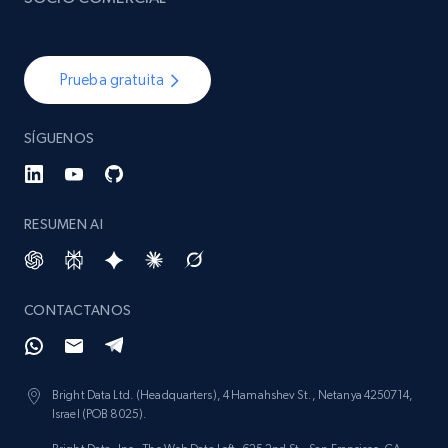
Prueba gratuita
SÍGUENOS
RESUMEN AI
CONTACTANOS
Bright Data Ltd. (Headquarters), 4 Hamahshev St., Netanya 4250714,
Israel (POB 8025).