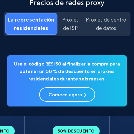
Precios de redes proxy
La representación
Proxies
Proxies de centro
residenciales
de ISP
de datos
Usa el código
RESI50
al finalizar la compra para
obtener un
50 % de descuento en
proxies
residenciales durante seis meses.
Comece agora
ENTO
50% DESCUENTO