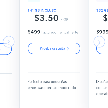
141 GB INCLUSO
332 G
$3.50
$
B
$7
/ GB
$6
$499
$99
Facturado mensualmente
Prueba gratuita
Usa este código de cupón:
Us
ón:
RESIGB50
Perfecto para pequeñas
Diseña
empresas con uso moderado
con am
operat