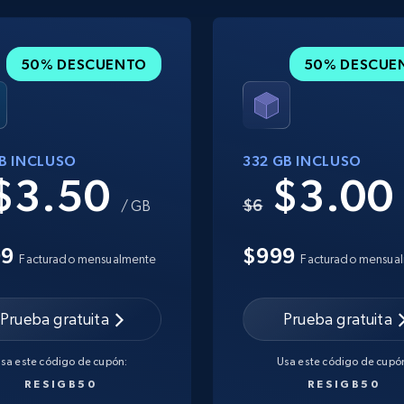
50% DESCUENTO
50% DESCUE
GB INCLUSO
332 GB INCLUSO
$3.50
$3.0
$6
/ GB
99
$999
Facturado mensualmente
Facturado mensua
Prueba gratuita
Prueba gratuita
sa este código de cupón:
Usa este código de cupó
RESIGB50
RESIGB50