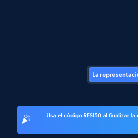
La representaci
Usa el código
RESI50
al finalizar 