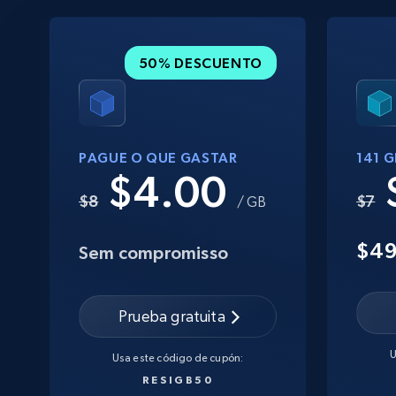
50% DESCUENTO
PAGUE O QUE GASTAR
141 
$4.00
$8
$7
/ GB
$4
Sem compromisso
Prueba gratuita
U
Usa este código de cupón:
RESIGB50