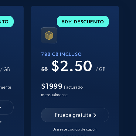
NTO
50% DESCUENTO
798 GB INCLUSO
0
$2.50
$5
/ GB
/ GB
$1999
lmente
Facturado
mensualmente
Prueba gratuita
n:
Usa este código de cupón: