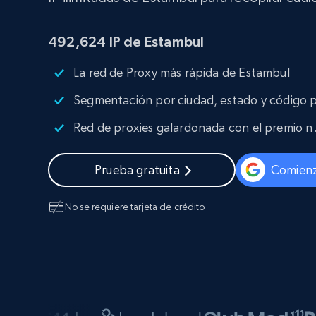
Amplía los navegadores de raspado
desbloqueo y alojamiento integrado
INFRAESTRUCTURA PROXY
492,624
IP de Estambul
Proxies
Comienza d
residenciales
La red de Proxy más rápida de Estambul
$5
$2.5/G
50% OFF
INFRAESTRUCTURA PROXY
Segmentación por ciudad, estado y código 
Comienza d
Proxies de ISP
$1.3/IP
Red de proxies galardonada con el premio n.
Proxies residenciales
50% OFF
400M+ IPs globales de dispositivos 
pares reales
Prueba gratuita
Comienz
Proxies de datacenter
Proxies fiables y de alta velocidad pa
una extracción de datos eficaz
No se requiere tarjeta de crédito