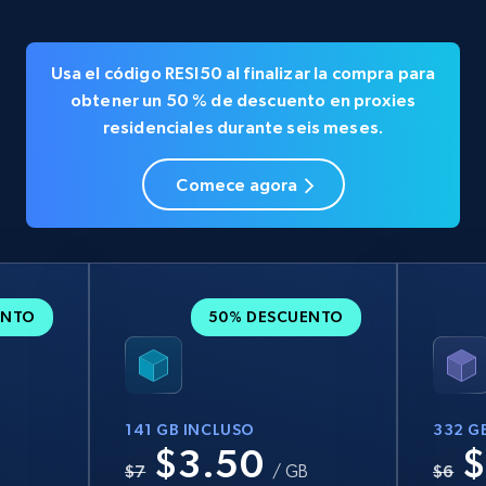
Usa el código
RESI50
al finalizar la compra para
obtener un
50 % de descuento en
proxies
residenciales durante seis meses.
Comece agora
ENTO
50% DESCUENTO
141 GB INCLUSO
332 G
$3.50
$
B
$7
/ GB
$6