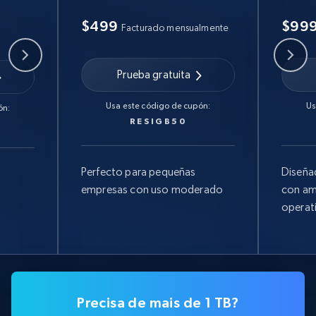
$499
$99
Facturado mensualmente
Prueba gratuita
Usa este código de cupón:
Us
ón:
RESIGB50
Perfecto para pequeñas
Diseña
empresas con uso moderado
con am
operat
Precisa de mais de 1 TB?