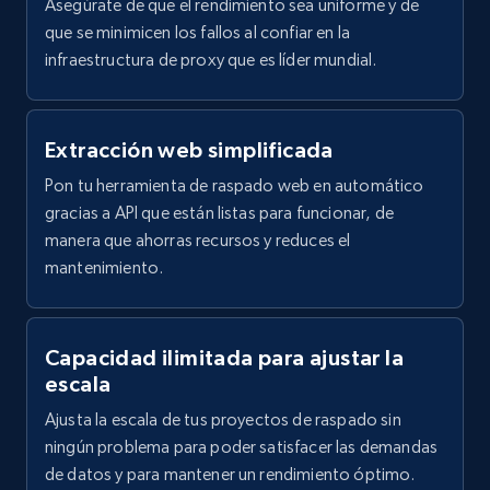
Asegúrate de que el rendimiento sea uniforme y de
que se minimicen los fallos al confiar en la
infraestructura de proxy que es líder mundial.
Zillow properties listing information -
Search by parameters on zillow and use the
Extracción web simplificada
direct link as input
Pon tu herramienta de raspado web en automático
Zpid, City, State, HomeStatus, Address,
gracias a API que están listas para funcionar, de
IsListingClaimedByCurrentSignedInUser,
IsCurrentSignedInAgentResponsible, Bedrooms,
manera que ahorras recursos y reduces el
and more.
mantenimiento.
12K+
1.3K+
Prueba gratuita
Capacidad ilimitada para ajustar la
escala
Ajusta la escala de tus proyectos de raspado sin
LinkedIn posts
ningún problema para poder satisfacer las demandas
URL, ID, User id, Use url, Title, Headline, Post
de datos y para mantener un rendimiento óptimo.
text, Date posted, and more.