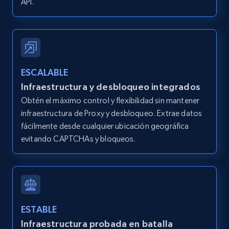
API.
posted, Photos, URL, Quoted post, and more.
10.4K+
1.2K+
Prueba gratuita
ESCALABLE
TikTok - Profiles
Infraestructura y desbloqueo integrados
Account id, Nickname, Biography, Awg
Obtén el máximo control y flexibilidad sin mantener
engagement rate, Comment engagement rate,
infraestructura de Proxy y desbloqueo. Extrae datos
Like engagement rate, Bio link, Predicted lang,
fácilmente desde cualquier ubicación geográfica
and more.
evitando CAPTCHAs y bloqueos.
8.3K+
963+
Prueba gratuita
TikTok - Profiles - Discover by search URL
ESTABLE
and country
Infraestructura probada en batalla