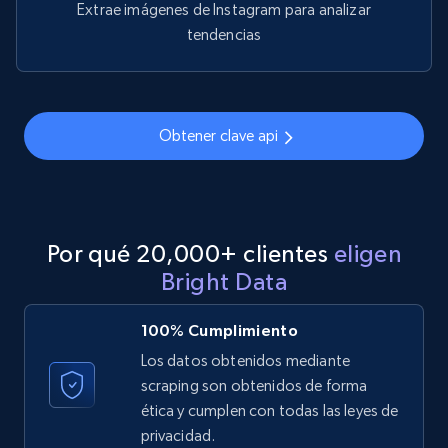
Youtube - Videos posts - Search videos by
Extrae imágenes de Instagram para analizar
keyword and then apply relevant video
tendencias
filters
URL, Title, Youtuber, Youtuber md5, Video url,
Video length, Likes, Views, and more.
Obtener clave api
8.1K+
716+
Prueba gratuita
Por qué 20,000+ clientes
eligen
Youtube - Videos posts - Collect YouTube
Bright Data
posts by hashtags
URL, Title, Youtuber, Youtuber md5, Video url,
100% Cumplimiento
Video length, Likes, Views, and more.
Los datos obtenidos mediante
scraping son obtenidos de forma
8.1K+
716+
Prueba gratuita
ética y cumplen con todas las leyes de
privacidad.