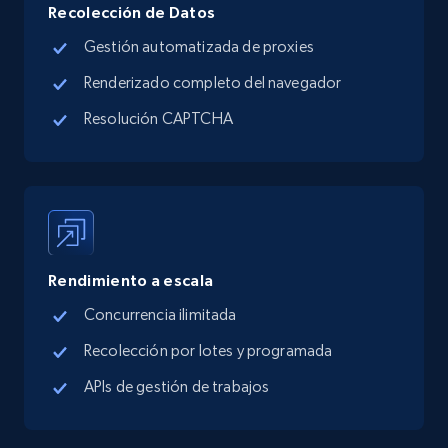
more.
Recolección de Datos
Gestión automatizada de proxies
13.3K+
1.7K+
Prueba gratuita
Renderizado completo del navegador
Resolución CAPTCHA
Google Maps full information - Discover
new records by Customer ID
Place id, URL, Country, Name, Category,
Address, Description, Business details, and
more.
Rendimiento a escala
13.3K+
1.7K+
Prueba gratuita
Concurrencia ilimitada
Recolección por lotes y programada
APIs de gestión de trabajos
Instagram - Posts
URL, User posted, Description, Hashtags, Num