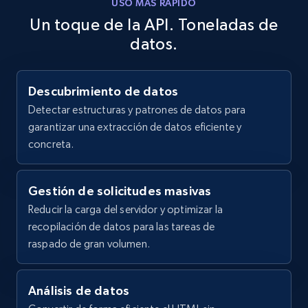
USO MÁS RÁPIDO
price, Currency, Availability, Reviews count, and
Un toque de la API. Toneladas de
more.
datos.
35.3K+
5.7K+
Prueba gratuita
Descubrimiento de datos
Detectar estructuras y patrones de datos para
garantizar una extracción de datos eficiente y
Amazon products - Collects products by
concreta.
specific keywords
Title, Seller name, Brand, Description, Initial
price, Currency, Availability, Reviews count, and
Gestión de solicitudes masivas
more.
Reducir la carga del servidor y optimizar la
recopilación de datos para las tareas de
35.3K+
5.7K+
Prueba gratuita
raspado de gran volumen.
Análisis de datos
Amazon products - find products by using