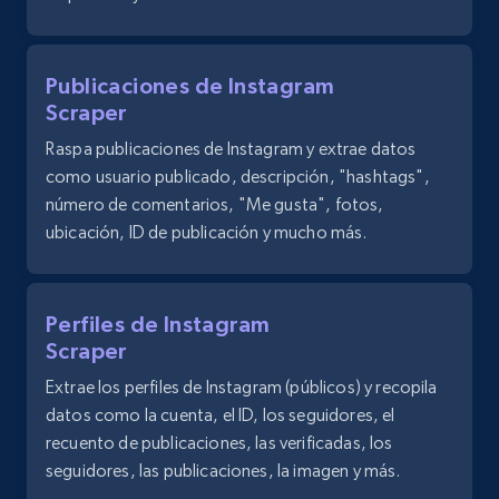
text, Date posted, and more.
11.3K+
1.5K+
Prueba gratuita
Publicaciones de Instagram
Scraper
Raspa publicaciones de Instagram y extrae datos
como usuario publicado, descripción, "hashtags",
LinkedIn posts - Discover new posts
número de comentarios, "Me gusta", fotos,
company URL
ubicación, ID de publicación y mucho más.
URL, ID, User id, Use url, Title, Headline, Post
text, Date posted, and more.
Perfiles de Instagram
11.3K+
1.5K+
Prueba gratuita
Scraper
Extrae los perfiles de Instagram (públicos) y recopila
datos como la cuenta, el ID, los seguidores, el
X (formerly Twitter) - Posts
recuento de publicaciones, las verificadas, los
ID, User posted, Name, Description, Date
seguidores, las publicaciones, la imagen y más.
posted, Photos, URL, Quoted post, and more.