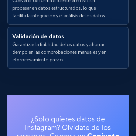
Convertir de forma eficiente el HTML sin
upc numbers
procesar en datos estructurados, lo que
Title, Seller name, Brand, Description, Initial
facilita la integración y el análisis de los datos.
price, Currency, Availability, Reviews count, and
more.
Validación de datos
Garantizar la fiabilidad de los datos y ahorrar
35.3K+
5.7K+
Prueba gratuita
tiempo en las comprobaciones manuales y en
el procesamiento previo.
LinkedIn company information
ID, Name, Country code, Locations, Followers,
Employees in linkedin, About, Specialties, and
more.
33.6K+
3.5K+
Prueba gratuita
¿Solo quieres datos de
Instagram? Olvídate de los
Conjunto