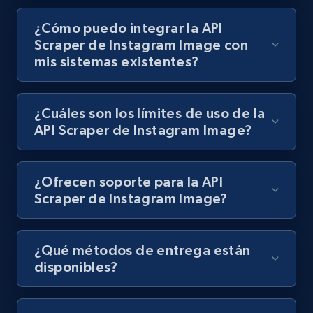
Walmart - products
URL, Final price, Sku, Currency, Gtin,
¿Cómo puedo integrar la API
Specifications, Image urls, Top reviews, and
Scraper de Instagram Image con
more.
mis sistemas existentes?
5.6K+
876+
Prueba gratuita
¿Cuáles son los límites de uso de la
API Scraper de Instagram Image?
Walmart - products - Find new products by
using specific category URL
¿Ofrecen soporte para la API
Scraper de Instagram Image?
URL, Final price, Sku, Currency, Gtin,
Specifications, Image urls, Top reviews, and
more.
¿Qué métodos de entrega están
disponibles?
5.6K+
876+
Prueba gratuita