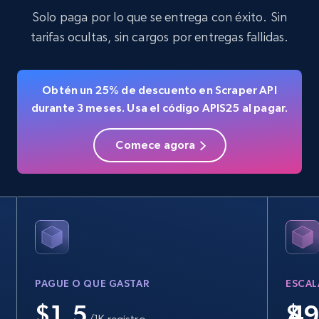
Solo paga por lo que se entrega con éxito. Sin
Linkedin job listings information
tarifas ocultas, sin cargos por entregas fallidas.
URL, Job posting id, Job title, Company name,
Company id, Job location, Job summary, Job
seniority level, and more.
Obtén un 25% de descuento en Scraper API
durante 3 meses. Usa el código APIS25 al pagar.
15.3K+
2.2K+
Prueba gratuita
Comece agora
Linkedin job listings information - Discover
new jobs by keyword
URL, Job posting id, Job title, Company name,
Company id, Job location, Job summary, Job
seniority level, and more.
PAGUE O QUE GASTAR
ESCAL
15.3K+
2.2K+
Prueba gratuita
$1.5
$