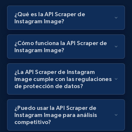
Jobid, Company name, Date posted parsed, Job
title, Description text, Benefits, Qualifications,
¿Qué es la API Scraper de
Job type, and more.
Instagram Image?
6.5K+
761+
Prueba gratuita
¿Cómo funciona la API Scraper de
Instagram Image?
Indeed job listings information - Discover
jobs by company URL
¿La API Scraper de Instagram
Jobid, Company name, Date posted parsed, Job
Image cumple con las regulaciones
title, Description text, Benefits, Qualifications,
de protección de datos?
Job type, and more.
6.5K+
761+
Prueba gratuita
¿Puedo usar la API Scraper de
Instagram Image para análisis
competitivo?