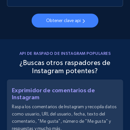
11.3K+
1.5K+
Prueba gratuita
Obtener clave api
LinkedIn posts - Discover user's articles by
URL
API DE RASPADO DE INSTAGRAM POPULARES
URL, ID, User id, Use url, Title, Headline, Post
¿Buscas otros raspadores de
text, Date posted, and more.
Instagram potentes?
11.3K+
1.5K+
Prueba gratuita
Exprimidor de comentarios de
Instagram
Raspa los comentarios de Instagram y recopila datos
LinkedIn posts - Discover posts by Profile
como usuario, URL del usuario, fecha, texto del
URL
comentario, "Me gusta", número de "Me gusta" y
URL, ID, User id, Use url, Title, Headline, Post
respuestas y mucho más.