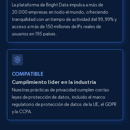
Account id, Nickname, Biography, Awg
La plataforma de Bright Data impulsa a más de
engagement rate, Comment engagement rate,
20.000 empresas en todo el mundo, ofreciendo
Like engagement rate, Bio link, Predicted lang,
tranquilidad con un tiempo de actividad del 99,99% y
and more.
acceso a más de 150 millones de IPs reales de
usuarios en 195 países.
8.3K+
963+
Prueba gratuita
Youtube - Videos posts
COMPATIBLE
URL, Title, Youtuber, Youtuber md5, Video url,
Cumplimiento líder en la industria
Video length, Likes, Views, and more.
Nuestras prácticas de privacidad cumplen con las
leyes de protección de datos, incluido el marco
8.1K+
716+
Prueba gratuita
regulatorio de protección de datos de la UE, el GDPR
y la CCPA.
Youtube - Videos posts - Search new