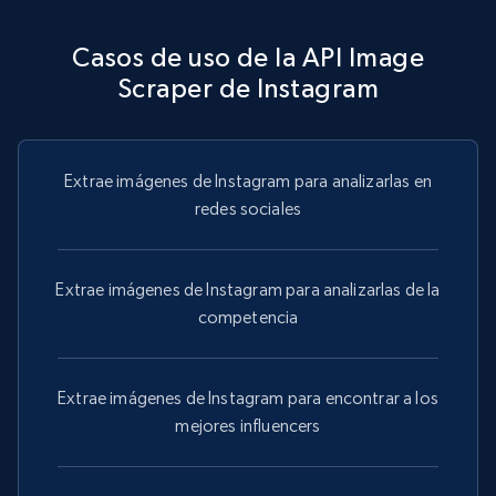
youtube videos by keyword
URL, Title, Youtuber, Youtuber md5, Video url,
Casos de uso de la API Image
Video length, Likes, Views, and more.
Scraper de Instagram
8.1K+
716+
Prueba gratuita
Extrae imágenes de Instagram para analizarlas en
redes sociales
Youtube - Videos posts - Discover videos by
channel URL
Extrae imágenes de Instagram para analizarlas de la
URL, Title, Youtuber, Youtuber md5, Video url,
competencia
Video length, Likes, Views, and more.
8.1K+
716+
Prueba gratuita
Extrae imágenes de Instagram para encontrar a los
mejores influencers