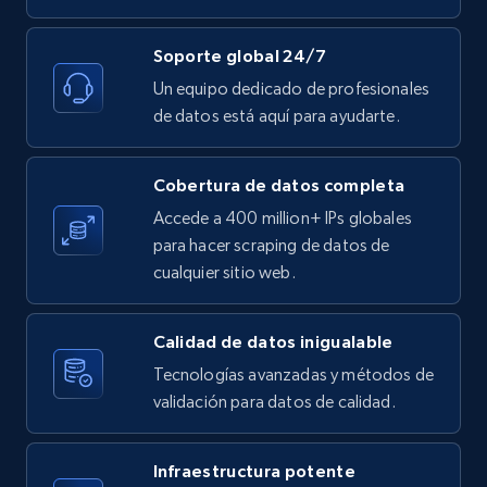
Youtube - Videos posts - Discovery records
Soporte global 24/7
by Explore page URL
Un equipo dedicado de profesionales
URL, Title, Youtuber, Youtuber md5, Video url,
de datos está aquí para ayudarte.
Video length, Likes, Views, and more.
Cobertura de datos completa
8.1K+
716+
Prueba gratuita
Accede a 400 million+ IPs globales
para hacer scraping de datos de
cualquier sitio web.
Youtube - Videos posts - Discovery videos
by podcast url
Calidad de datos inigualable
URL, Title, Youtuber, Youtuber md5, Video url,
Tecnologías avanzadas y métodos de
Video length, Likes, Views, and more.
validación para datos de calidad.
8.1K+
716+
Prueba gratuita
Infraestructura potente