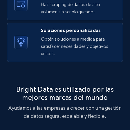
Haz scraping de datos de alto
volumen sin ser bloqueado.
Amazon Reviews
URL, Product name, Product rating, Product
Soluciones personalizadas
rating object, Product rating max, Rating,
Author name, Asin, and more.
Obtén soluciones a medida para
satisfacer necesidades y objetivos
7.4K+
871+
Prueba gratuita
únicos.
TikTok - Posts
Bright Data es utilizado por las
URL, Post id, Description, Create time, Digg
mejores marcas del mundo
count, Share count, Collect count, Comment
count, and more.
Ayudamos a las empresas a crecer con una gestión
de datos segura, escalable y flexible.
6.7K+
905+
Prueba gratuita