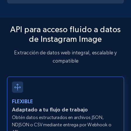
10.4K+
1.2K+
Prueba gratuita
API para acceso fluido a datos
de Instagram Image
X (formerly Twitter) - Posts - Collecting
Twitter posts URLs
Extracción de datos web integral, escalable y
ID, User posted, Name, Description, Date
compatible
posted, Photos, URL, Quoted post, and more.
10.4K+
1.2K+
Prueba gratuita
FLEXIBLE
Adaptado a tu flujo de trabajo
X (formerly Twitter) - Posts - Getting x
Obtén datos estructurados en archivos JSON,
posts by array of profiles
NDJSON o CSV mediante entrega por Webhook o
ID, User posted, Name, Description, Date