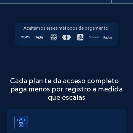
13.3K+
1.7K+
Prueba gratuita
Aceitamos esses métodos de pagamento:
Google Maps full information - discover
records by location search
Place id, URL, Country, Name, Category,
Address, Description, Business details, and
more.
13.3K+
1.7K+
Prueba gratuita
Cada plan te da acceso completo -
paga menos por registro a medida
que escalas
Google Maps full information - Collect
Google Maps Businesses data by place id
Place id, URL, Country, Name, Category,
Address, Description, Business details, and