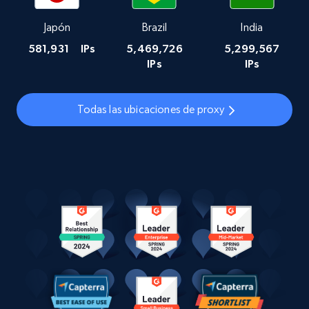
Japón
Brazil
India
581,931
IPs
5,469,726
5,299,567
IPs
IPs
Todas las ubicaciones de proxy